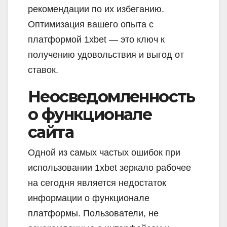
рекомендации по их избеганию.
Оптимизация вашего опыта с
платформой 1xbet — это ключ к
получению удовольствия и выгод от
ставок.
Неосведомленность
о функционале
сайта
Одной из самых частых ошибок при
использовании 1xbet зеркало рабочее
на сегодня является недостаток
информации о функционале
платформы. Пользователи, не