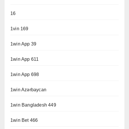
16
1vin 169
1win App 39
1win App 611
1win App 698
1win Azərbaycan
1win Bangladesh 449
1win Bet 466