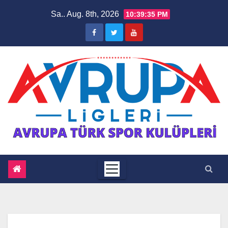
Zum
Sa.. Aug. 8th, 2026
10:39:35 PM
Inhalt
springen