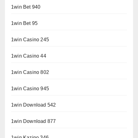
1win Bet 940
1win Bet 95
1win Casino 245
1win Casino 44
1win Casino 802
1win Casino 945
1win Download 542
1win Download 877
1win Kazino 346