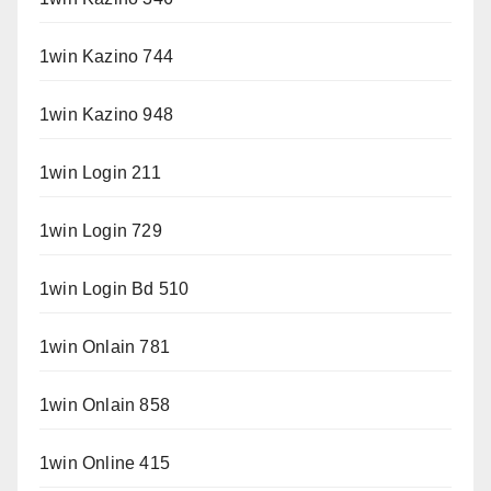
1win Kazino 744
1win Kazino 948
1win Login 211
1win Login 729
1win Login Bd 510
1win Onlain 781
1win Onlain 858
1win Online 415