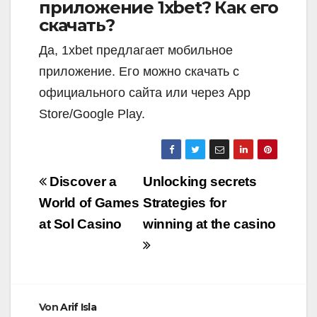
приложение 1xbet? Как его
скачать?
Да, 1xbet предлагает мобильное
приложение. Его можно скачать с
официального сайта или через App
Store/Google Play.
Beitragsnavigation
Discover a
Unlocking secrets
World of Games
Strategies for
at Sol Casino
winning at the casino
Von
Arif Isla