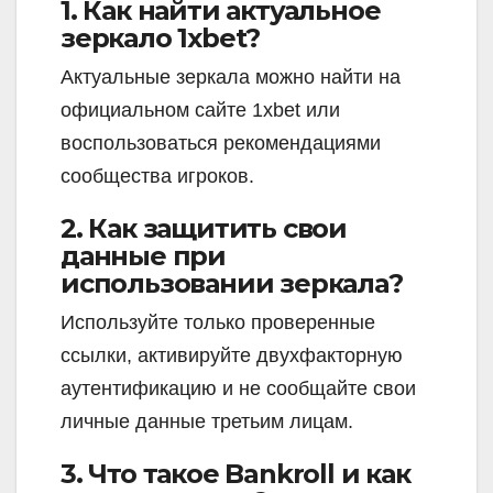
1. Как найти актуальное
зеркало 1xbet?
Актуальные зеркала можно найти на
официальном сайте 1xbet или
воспользоваться рекомендациями
сообщества игроков.
2. Как защитить свои
данные при
использовании зеркала?
Используйте только проверенные
ссылки, активируйте двухфакторную
аутентификацию и не сообщайте свои
личные данные третьим лицам.
3. Что такое Bankroll и как