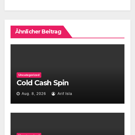
Ähnlicher Beitrag
Uncategorized
Cold Cash Spin
Aug. 8, 2026
Arif Isla