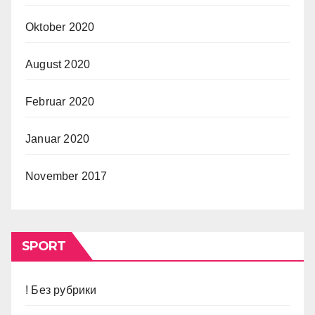
Oktober 2020
August 2020
Februar 2020
Januar 2020
November 2017
SPORT
! Без рубрики