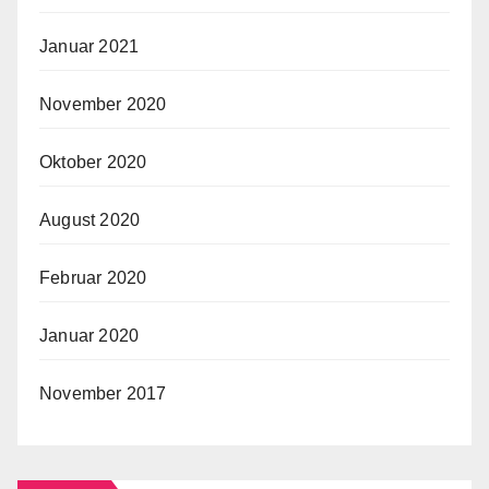
Januar 2021
November 2020
Oktober 2020
August 2020
Februar 2020
Januar 2020
November 2017