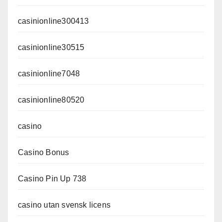
casinionline300413
casinionline30515
casinionline7048
casinionline80520
casino
Casino Bonus
Casino Pin Up 738
casino utan svensk licens