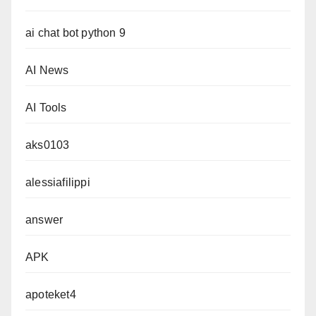
ai chat bot python 9
AI News
AI Tools
aks0103
alessiafilippi
answer
APK
apoteket4