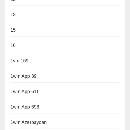
13
15
16
1vin 169
1win App 39
1win App 611
1win App 698
1win Azərbaycan