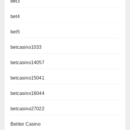
bet3
bet4
bet5
betcasino1033
betcasino14057
betcasino15041
betcasino16044
betcasino27022
Betitor Casino