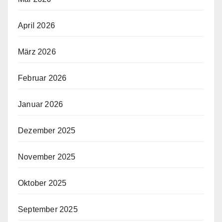
April 2026
März 2026
Februar 2026
Januar 2026
Dezember 2025
November 2025
Oktober 2025
September 2025