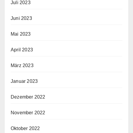
Juli 2023
Juni 2023
Mai 2023
April 2023
März 2023
Januar 2023
Dezember 2022
November 2022
Oktober 2022