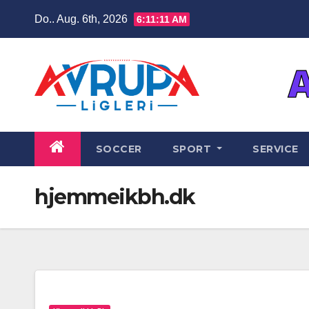
Zum
Do.. Aug. 6th, 2026
6:11:12 AM
Inhalt
springen
SOCCER
SPORT
SERVICE
hjemmeikbh.dk