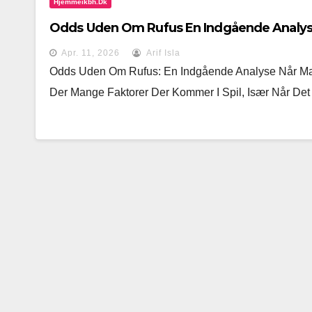
Hjemmeikbh.dk
Odds Uden Om Rufus En Indgående Analy
Apr. 11, 2026
Arif Isla
Odds Uden Om Rufus: En Indgående Analyse Når Ma
Der Mange Faktorer Der Kommer I Spil, Især Når D