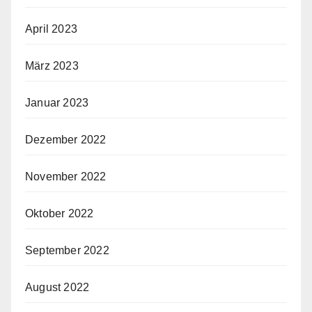
April 2023
März 2023
Januar 2023
Dezember 2022
November 2022
Oktober 2022
September 2022
August 2022