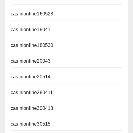
casinionline160528
casinionline18041
casinionline180530
casinionline20043
casinionline20514
casinionline280411
casinionline300413
casinionline30515