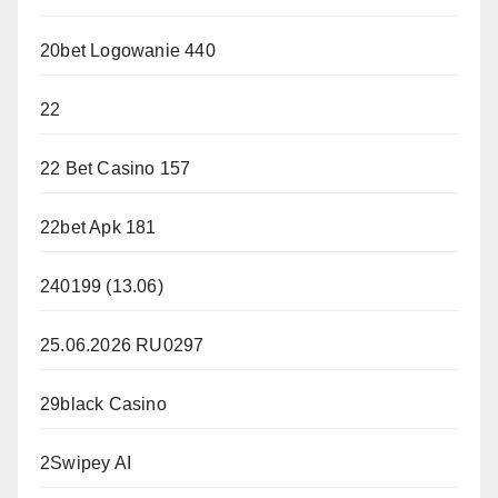
20bet Logowanie 440
22
22 Bet Casino 157
22bet Apk 181
240199 (13.06)
25.06.2026 RU0297
29black Casino
2Swipey AI