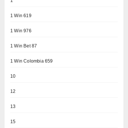
1
1 Win 619
1 Win 976
1 Win Bet 87
1 Win Colombia 659
10
12
13
15