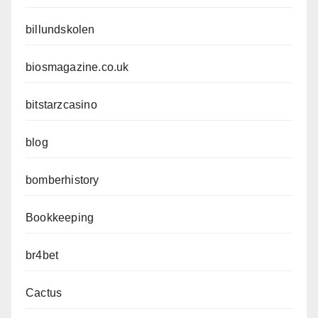
billundskolen
biosmagazine.co.uk
bitstarzcasino
blog
bomberhistory
Bookkeeping
br4bet
Cactus