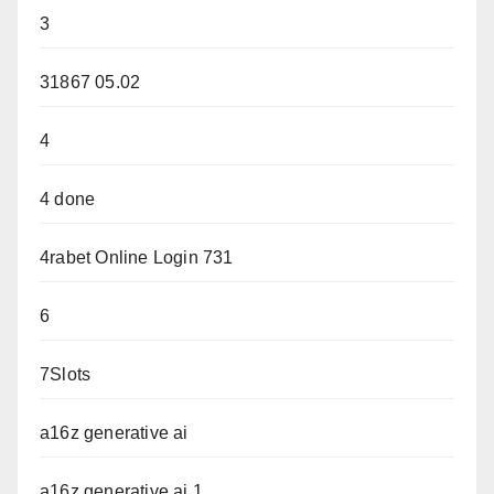
3
31867 05.02
4
4 done
4rabet Online Login 731
6
7Slots
a16z generative ai
a16z generative ai 1