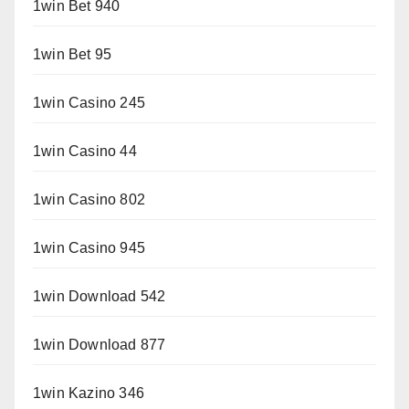
1win Bet 940
1win Bet 95
1win Casino 245
1win Casino 44
1win Casino 802
1win Casino 945
1win Download 542
1win Download 877
1win Kazino 346