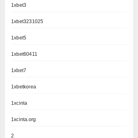
1xbet3
1xbet3231025
1xbet5
1xbet60411
1xbet7
1xbetkorea
1xcinta
1xcinta.org
2