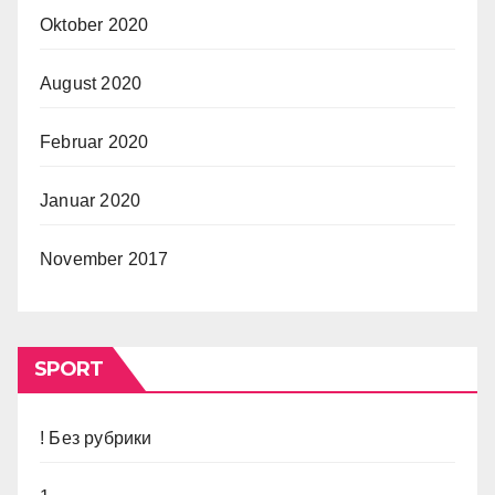
Oktober 2020
August 2020
Februar 2020
Januar 2020
November 2017
SPORT
! Без рубрики