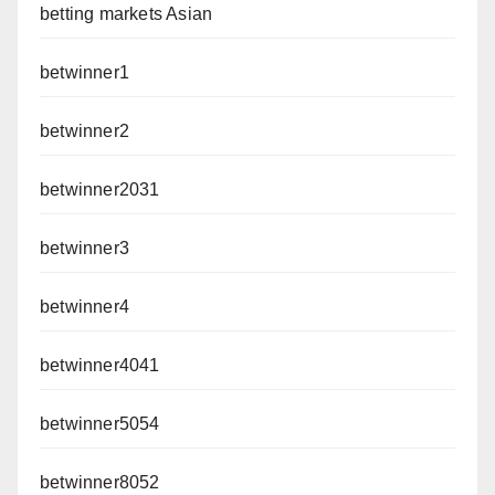
betting markets Asian
betwinner1
betwinner2
betwinner2031
betwinner3
betwinner4
betwinner4041
betwinner5054
betwinner8052