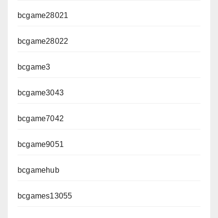
bcgame28021
bcgame28022
bcgame3
bcgame3043
bcgame7042
bcgame9051
bcgamehub
bcgames13055