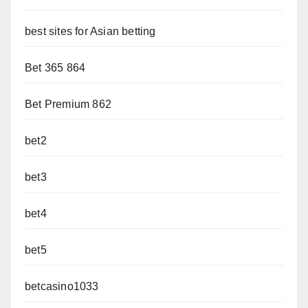
best sites for Asian betting
Bet 365 864
Bet Premium 862
bet2
bet3
bet4
bet5
betcasino1033