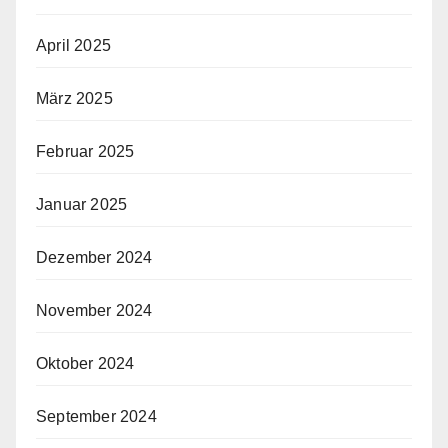
April 2025
März 2025
Februar 2025
Januar 2025
Dezember 2024
November 2024
Oktober 2024
September 2024