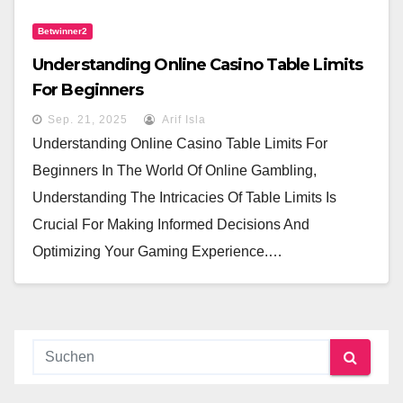
Betwinner2
Understanding Online Casino Table Limits
For Beginners
Sep. 21, 2025
Arif Isla
Understanding Online Casino Table Limits For
Beginners In The World Of Online Gambling,
Understanding The Intricacies Of Table Limits Is
Crucial For Making Informed Decisions And
Optimizing Your Gaming Experience.…