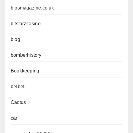
biosmagazine.co.uk
bitstarzcasino
blog
bomberhistory
Bookkeeping
br4bet
Cactus
car