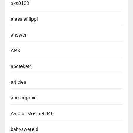
aks0103
alessiafilippi
answer
APK
apoteket4
articles
auroorganic
Aviator Mostbet 440
babyswereld