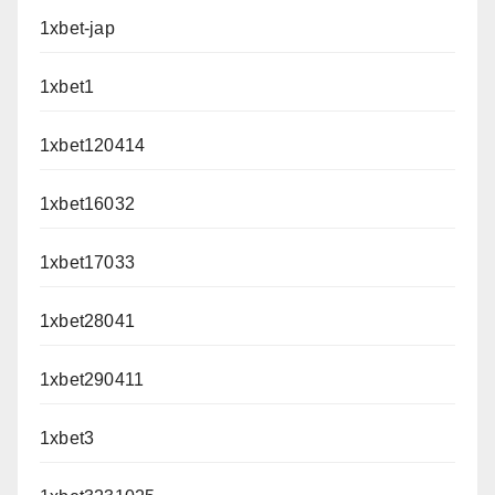
1xbet-jap
1xbet1
1xbet120414
1xbet16032
1xbet17033
1xbet28041
1xbet290411
1xbet3