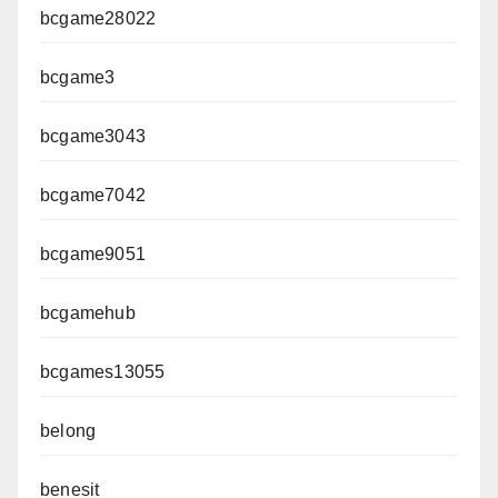
bcgame28022
bcgame3
bcgame3043
bcgame7042
bcgame9051
bcgamehub
bcgames13055
belong
benesit