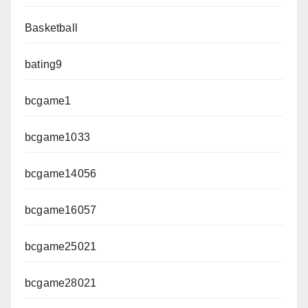
Basketball
bating9
bcgame1
bcgame1033
bcgame14056
bcgame16057
bcgame25021
bcgame28021