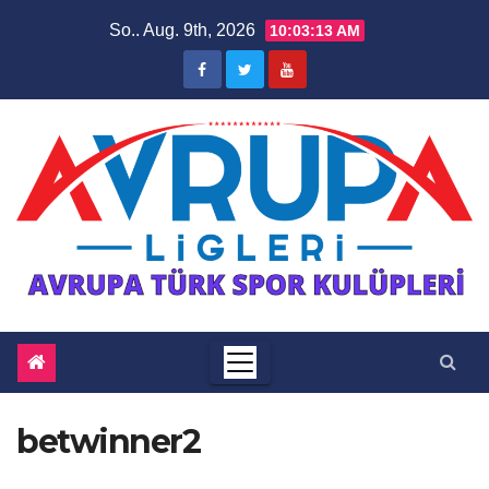
Zum
So.. Aug. 9th, 2026
10:03:14 AM
Inhalt
springen
betwinner2