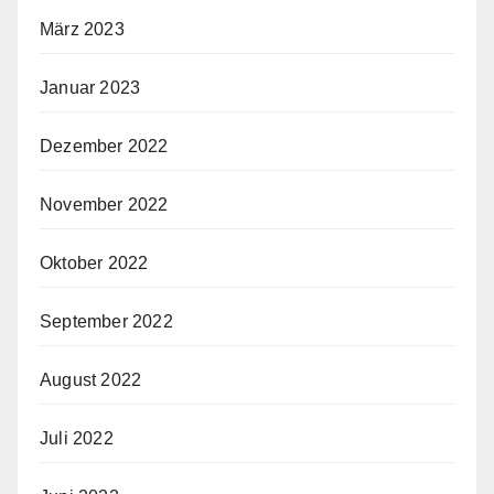
März 2023
Januar 2023
Dezember 2022
November 2022
Oktober 2022
September 2022
August 2022
Juli 2022