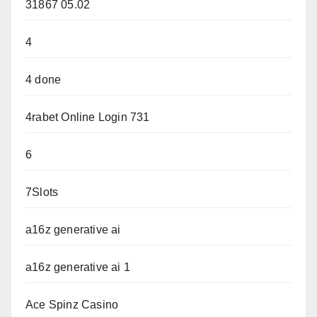
31867 05.02
4
4 done
4rabet Online Login 731
6
7Slots
a16z generative ai
a16z generative ai 1
Ace Spinz Casino