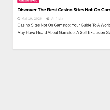
Reloadfestival2
Discover The Best Casino Sites Not On Ga
Mai 19, 2026
Arif Isla
Casino Sites Not On Gamstop: Your Guide To A World
May Have Heard About Gamstop, A Self-Exclusion 