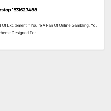
mstop 1831627488
 Of Excitement If You’re A Fan Of Online Gambling, You
Scheme Designed For…