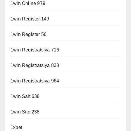
1win Online 979
1win Register 149
1win Register 56
1win Registratsiya 716
1win Registratsiya 838
1win Registratsiya 964
1win Sait 638
1win Site 238
1xbet