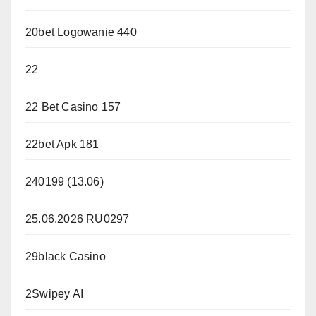
20bet Logowanie 440
22
22 Bet Casino 157
22bet Apk 181
240199 (13.06)
25.06.2026 RU0297
29black Casino
2Swipey AI