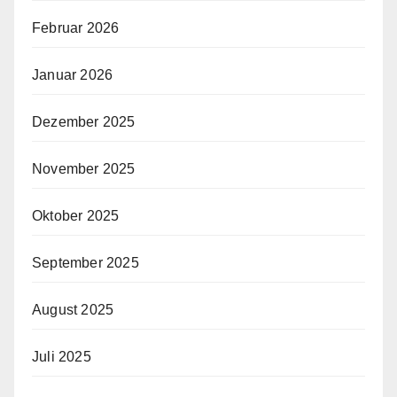
Februar 2026
Januar 2026
Dezember 2025
November 2025
Oktober 2025
September 2025
August 2025
Juli 2025