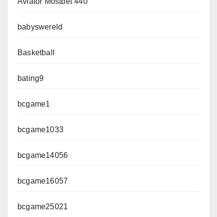
Aviator Mostbet 440
babyswereld
Basketball
bating9
bcgame1
bcgame1033
bcgame14056
bcgame16057
bcgame25021