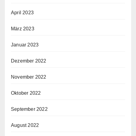
April 2023
März 2023
Januar 2023
Dezember 2022
November 2022
Oktober 2022
September 2022
August 2022