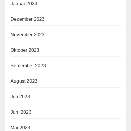
Januar 2024
Dezember 2023
November 2023
Oktober 2023
September 2023
August 2023
Juli 2023
Juni 2023
Mai 2023