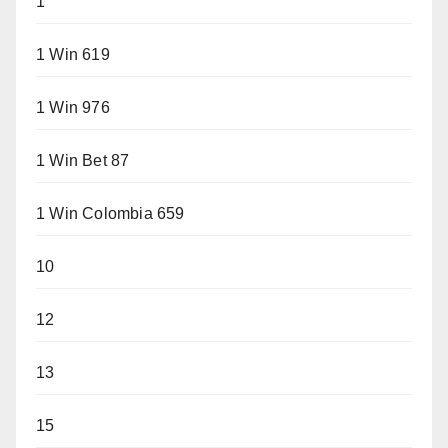
1
1 Win 619
1 Win 976
1 Win Bet 87
1 Win Colombia 659
10
12
13
15