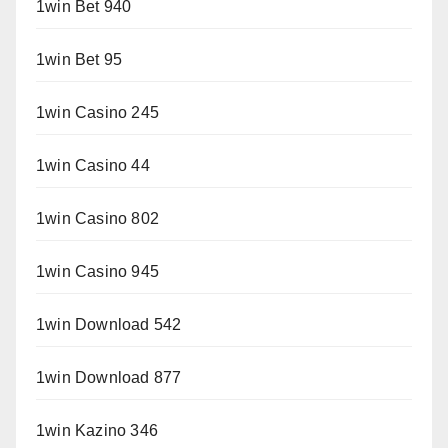
1win Bet 940
1win Bet 95
1win Casino 245
1win Casino 44
1win Casino 802
1win Casino 945
1win Download 542
1win Download 877
1win Kazino 346