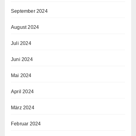
September 2024
August 2024
Juli 2024
Juni 2024
Mai 2024
April 2024
März 2024
Februar 2024