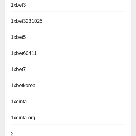
1xbet3
1xbet3231025
1xbet5
1xbet60411
1xbet7
1xbetkorea
1xcinta
1xcinta.org
2