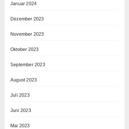
Januar 2024
Dezember 2023
November 2023
Oktober 2023
September 2023
August 2023
Juli 2023
Juni 2023
Mai 2023