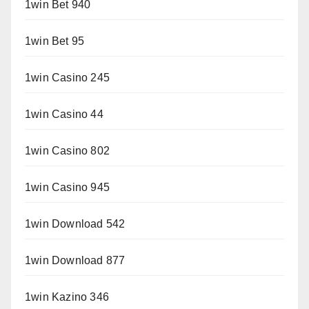
1win Bet 940
1win Bet 95
1win Casino 245
1win Casino 44
1win Casino 802
1win Casino 945
1win Download 542
1win Download 877
1win Kazino 346