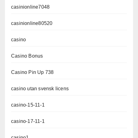
casinionline7048
casinionline80520
casino
Casino Bonus
Casino Pin Up 738
casino utan svensk licens
casino-15-11-1
casino-17-11-1
casino1