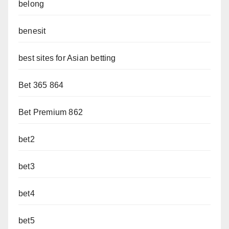
belong
benesit
best sites for Asian betting
Bet 365 864
Bet Premium 862
bet2
bet3
bet4
bet5