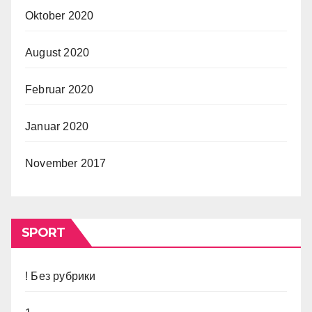
Oktober 2020
August 2020
Februar 2020
Januar 2020
November 2017
SPORT
! Без рубрики