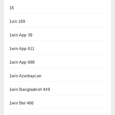
16
1vin 169
1win App 39
1win App 611
1win App 698
1win Azərbaycan
1win Bangladesh 449
1win Bet 466