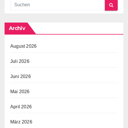
Archiv
August 2026
Juli 2026
Juni 2026
Mai 2026
April 2026
März 2026