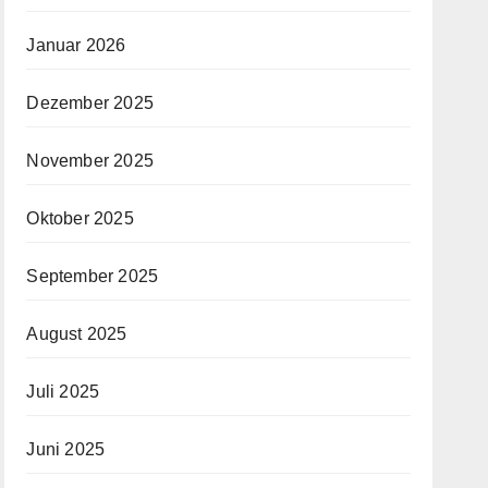
Januar 2026
Dezember 2025
November 2025
Oktober 2025
September 2025
August 2025
Juli 2025
Juni 2025