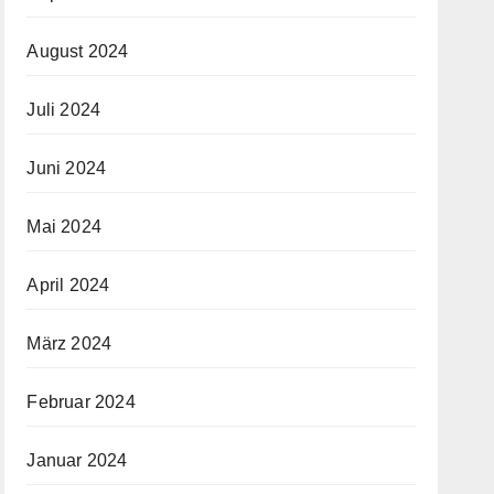
August 2024
Juli 2024
Juni 2024
Mai 2024
April 2024
März 2024
Februar 2024
Januar 2024