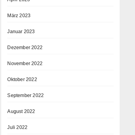
März 2023
Januar 2023
Dezember 2022
November 2022
Oktober 2022
September 2022
August 2022
Juli 2022