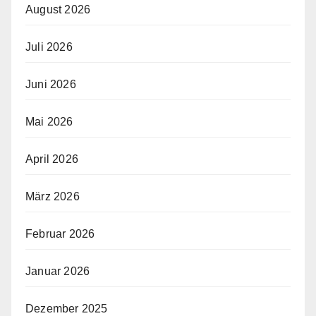
August 2026
Juli 2026
Juni 2026
Mai 2026
April 2026
März 2026
Februar 2026
Januar 2026
Dezember 2025