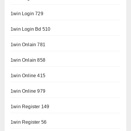
1win Login 729
1win Login Bd 510
1win Onlain 781
1win Onlain 858
1win Online 415
1win Online 979
1win Register 149
1win Register 56