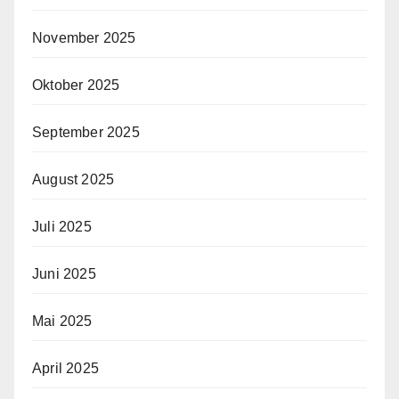
November 2025
Oktober 2025
September 2025
August 2025
Juli 2025
Juni 2025
Mai 2025
April 2025