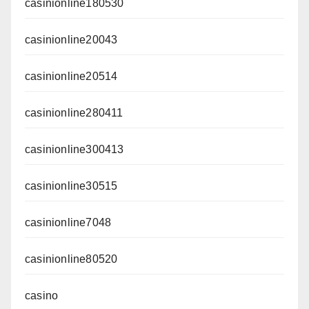
casinionline180530
casinionline20043
casinionline20514
casinionline280411
casinionline300413
casinionline30515
casinionline7048
casinionline80520
casino