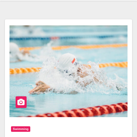
Swimming