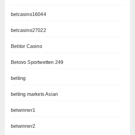
betcasino16044
betcasino27022
Betitor Casino
Betovo Sportwetten 249
betting
betting markets Asian
betwinner1
betwinner2