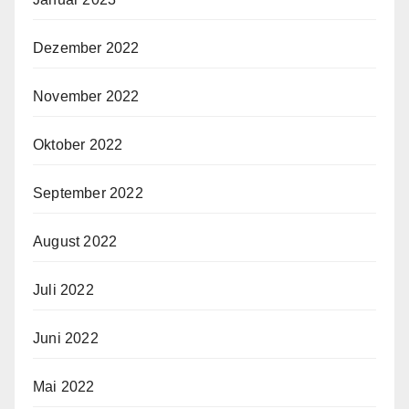
Dezember 2022
November 2022
Oktober 2022
September 2022
August 2022
Juli 2022
Juni 2022
Mai 2022