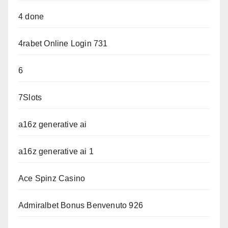
4 done
4rabet Online Login 731
6
7Slots
a16z generative ai
a16z generative ai 1
Ace Spinz Casino
Admiralbet Bonus Benvenuto 926