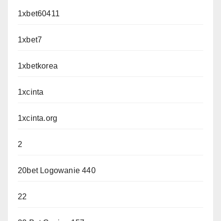
1xbet60411
1xbet7
1xbetkorea
1xcinta
1xcinta.org
2
20bet Logowanie 440
22