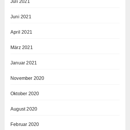
Juli 2021
Juni 2021
April 2021
März 2021
Januar 2021
November 2020
Oktober 2020
August 2020
Februar 2020