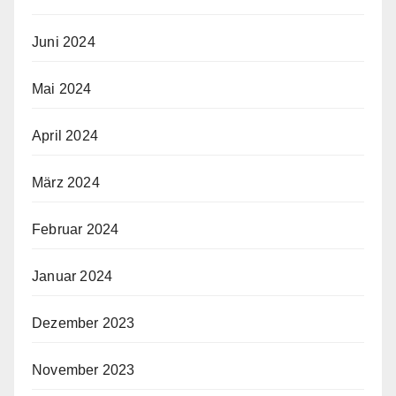
Juni 2024
Mai 2024
April 2024
März 2024
Februar 2024
Januar 2024
Dezember 2023
November 2023