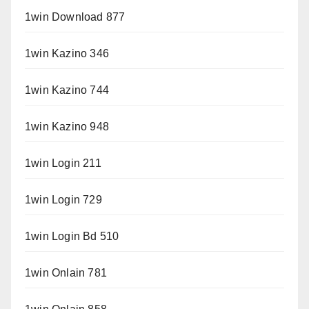
1win Download 877
1win Kazino 346
1win Kazino 744
1win Kazino 948
1win Login 211
1win Login 729
1win Login Bd 510
1win Onlain 781