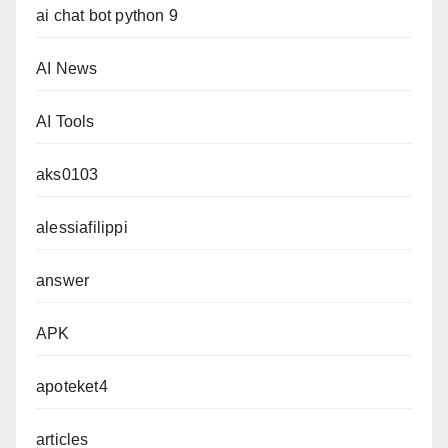
ai chat bot python 9
AI News
AI Tools
aks0103
alessiafilippi
answer
APK
apoteket4
articles