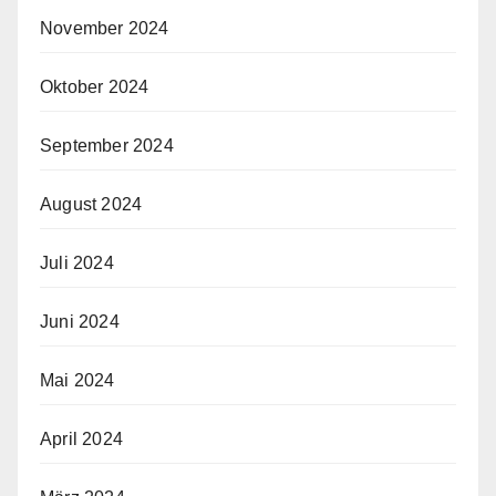
November 2024
Oktober 2024
September 2024
August 2024
Juli 2024
Juni 2024
Mai 2024
April 2024