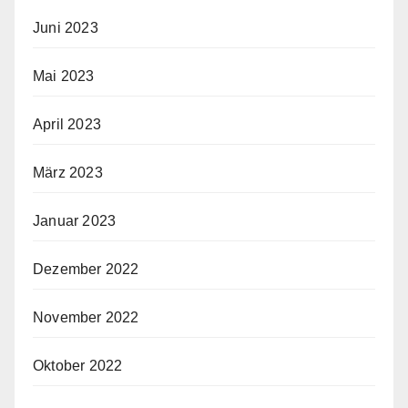
Juni 2023
Mai 2023
April 2023
März 2023
Januar 2023
Dezember 2022
November 2022
Oktober 2022