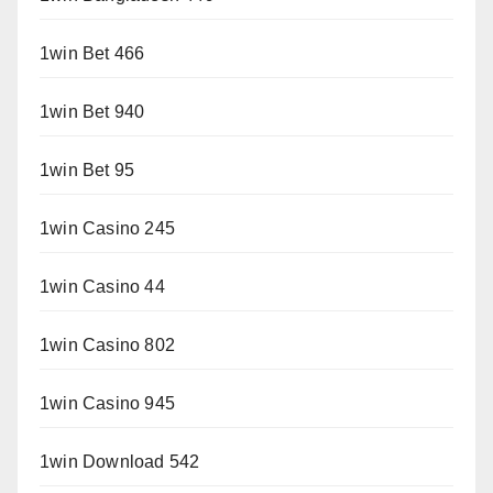
1win Bet 466
1win Bet 940
1win Bet 95
1win Casino 245
1win Casino 44
1win Casino 802
1win Casino 945
1win Download 542