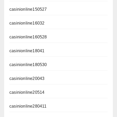
casinionline150527
casinionline16032
casinionline160528
casinionline18041
casinionline180530
casinionline20043
casinionline20514
casinionline280411