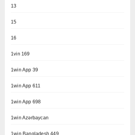
13
15
16
1vin 169
1win App 39
1win App 611
1win App 698
1win Azərbaycan
1win Bangladesh 449