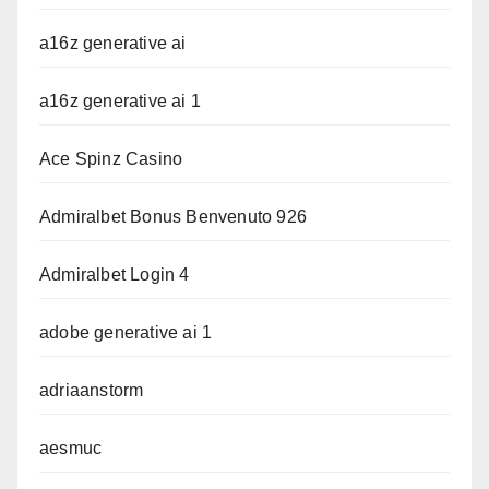
a16z generative ai
a16z generative ai 1
Ace Spinz Casino
Admiralbet Bonus Benvenuto 926
Admiralbet Login 4
adobe generative ai 1
adriaanstorm
aesmuc