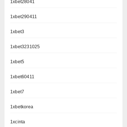
1xbet28041
1xbet290411
1xbet3
1xbet3231025
1xbet5
1xbet60411
1xbet7
1xbetkorea
1xcinta