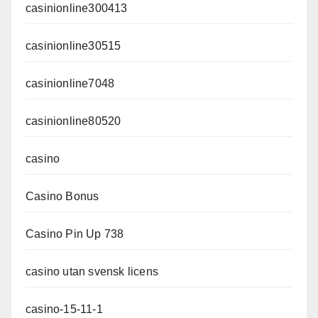
casinionline300413
casinionline30515
casinionline7048
casinionline80520
casino
Casino Bonus
Casino Pin Up 738
casino utan svensk licens
casino-15-11-1