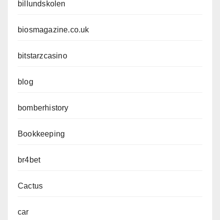
billundskolen
biosmagazine.co.uk
bitstarzcasino
blog
bomberhistory
Bookkeeping
br4bet
Cactus
car