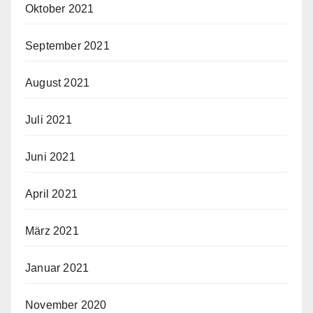
Oktober 2021
September 2021
August 2021
Juli 2021
Juni 2021
April 2021
März 2021
Januar 2021
November 2020