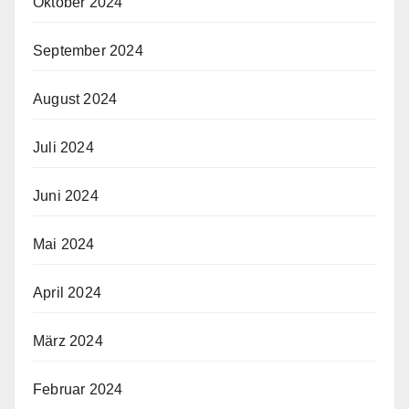
Oktober 2024
September 2024
August 2024
Juli 2024
Juni 2024
Mai 2024
April 2024
März 2024
Februar 2024