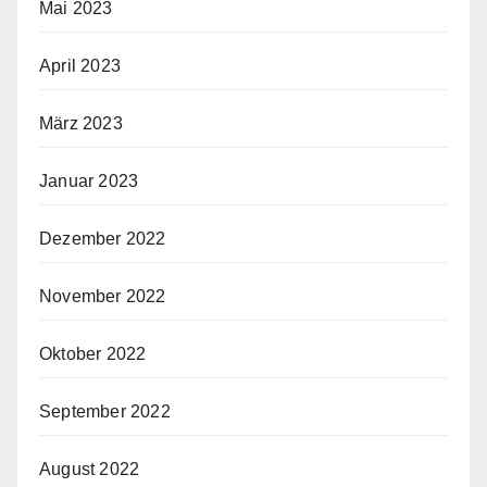
Mai 2023
April 2023
März 2023
Januar 2023
Dezember 2022
November 2022
Oktober 2022
September 2022
August 2022