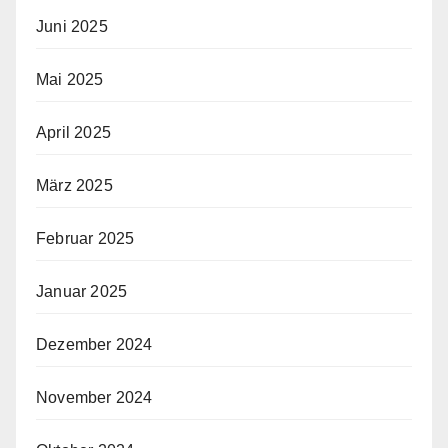
Juni 2025
Mai 2025
April 2025
März 2025
Februar 2025
Januar 2025
Dezember 2024
November 2024