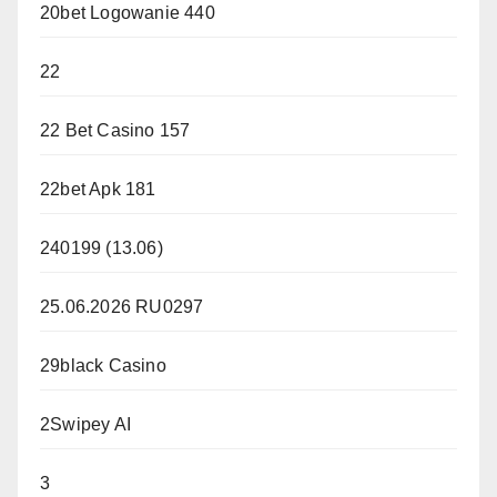
20bet Logowanie 440
22
22 Bet Casino 157
22bet Apk 181
240199 (13.06)
25.06.2026 RU0297
29black Casino
2Swipey AI
3