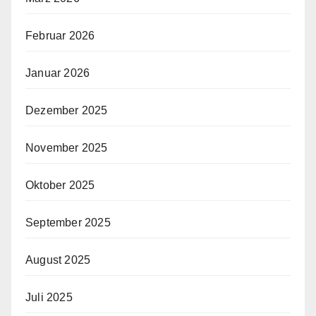
Februar 2026
Januar 2026
Dezember 2025
November 2025
Oktober 2025
September 2025
August 2025
Juli 2025