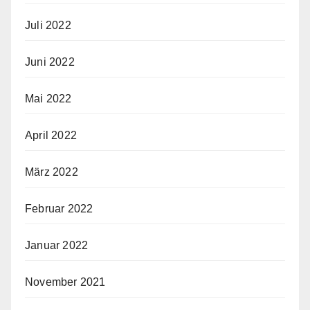
Juli 2022
Juni 2022
Mai 2022
April 2022
März 2022
Februar 2022
Januar 2022
November 2021