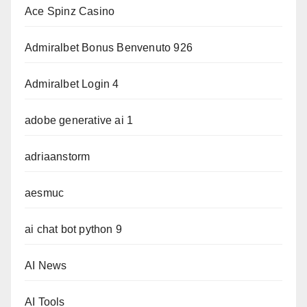
Ace Spinz Casino
Admiralbet Bonus Benvenuto 926
Admiralbet Login 4
adobe generative ai 1
adriaanstorm
aesmuc
ai chat bot python 9
AI News
AI Tools