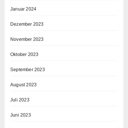
Januar 2024
Dezember 2023
November 2023
Oktober 2023
September 2023
August 2023
Juli 2023
Juni 2023