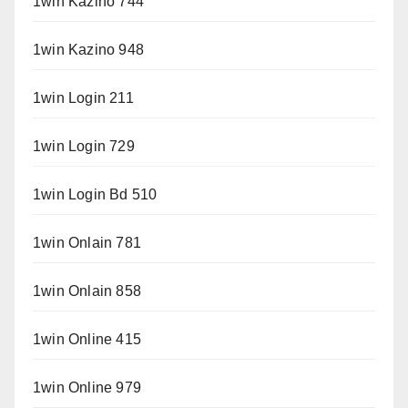
1win Kazino 744
1win Kazino 948
1win Login 211
1win Login 729
1win Login Bd 510
1win Onlain 781
1win Onlain 858
1win Online 415
1win Online 979