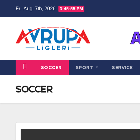
Zum
Fr.. Aug. 7th, 2026
3:45:55 PM
Inhalt
springen
SOCCER
SPORT
SERVICE
SOCCER