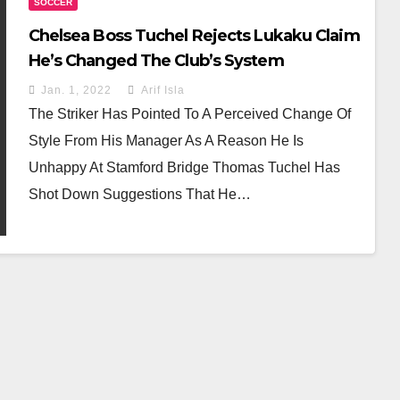
SOCCER
Chelsea Boss Tuchel Rejects Lukaku Claim
He’s Changed The Club’s System
Jan. 1, 2022
Arif Isla
The Striker Has Pointed To A Perceived Change Of
Style From His Manager As A Reason He Is
Unhappy At Stamford Bridge Thomas Tuchel Has
Shot Down Suggestions That He…