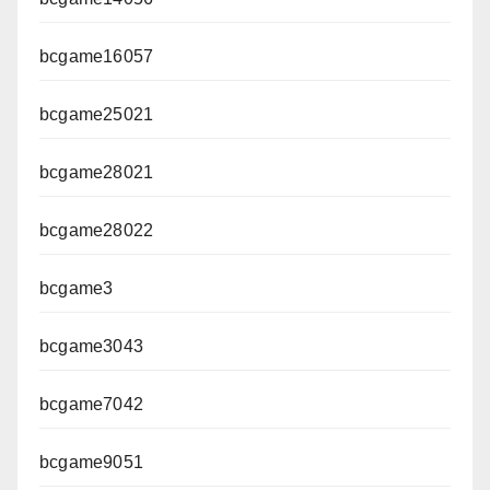
bcgame16057
bcgame25021
bcgame28021
bcgame28022
bcgame3
bcgame3043
bcgame7042
bcgame9051