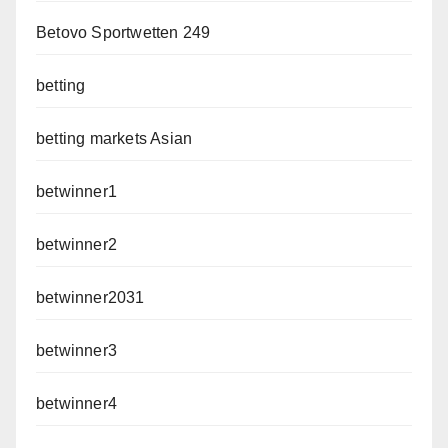
Betovo Sportwetten 249
betting
betting markets Asian
betwinner1
betwinner2
betwinner2031
betwinner3
betwinner4