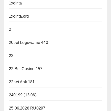
1xcinta
1xcinta.org
2
20bet Logowanie 440
22
22 Bet Casino 157
22bet Apk 181
240199 (13.06)
25.06.2026 RU0297