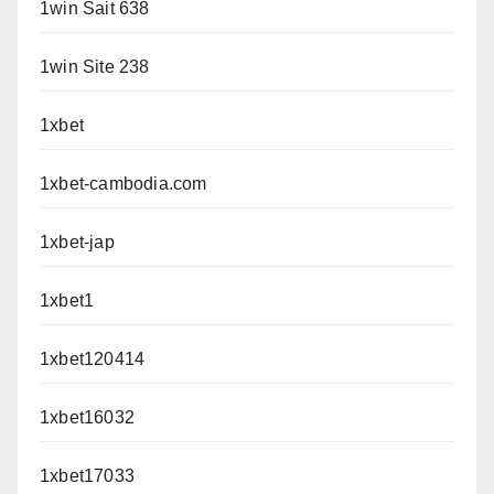
1win Sait 638
1win Site 238
1xbet
1xbet-cambodia.com
1xbet-jap
1xbet1
1xbet120414
1xbet16032
1xbet17033