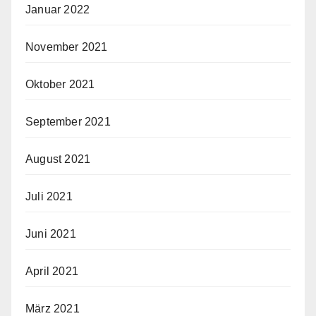
Januar 2022
November 2021
Oktober 2021
September 2021
August 2021
Juli 2021
Juni 2021
April 2021
März 2021