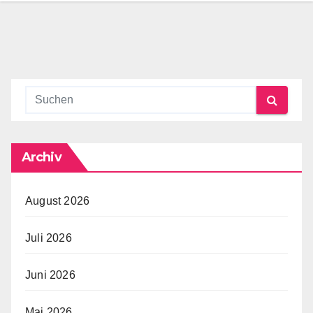
Archiv
August 2026
Juli 2026
Juni 2026
Mai 2026