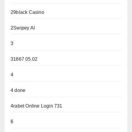
29black Casino
2Swipey AI
3
31867 05.02
4
4 done
4rabet Online Login 731
6