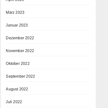
März 2023
Januar 2023
Dezember 2022
November 2022
Oktober 2022
September 2022
August 2022
Juli 2022