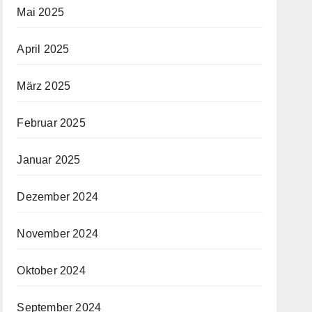
Mai 2025
April 2025
März 2025
Februar 2025
Januar 2025
Dezember 2024
November 2024
Oktober 2024
September 2024