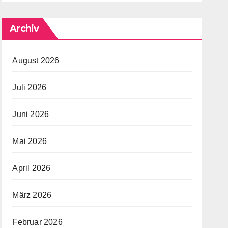
Archiv
August 2026
Juli 2026
Juni 2026
Mai 2026
April 2026
März 2026
Februar 2026