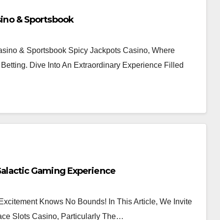
sino & Sportsbook
asino & Sportsbook Spicy Jackpots Casino, Where
etting. Dive Into An Extraordinary Experience Filled
 Galactic Gaming Experience
citement Knows No Bounds! In This Article, We Invite
ace Slots Casino, Particularly The…