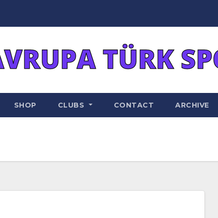
SHOP
CLUBS
CONTACT
ARCHIVE