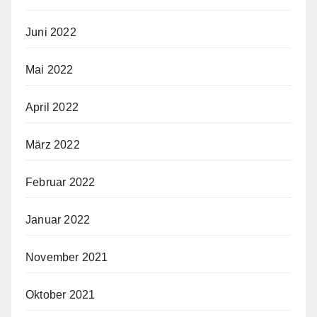
Juni 2022
Mai 2022
April 2022
März 2022
Februar 2022
Januar 2022
November 2021
Oktober 2021