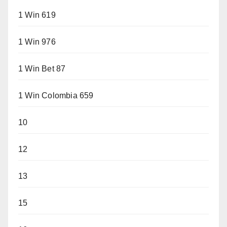
1 Win 619
1 Win 976
1 Win Bet 87
1 Win Colombia 659
10
12
13
15