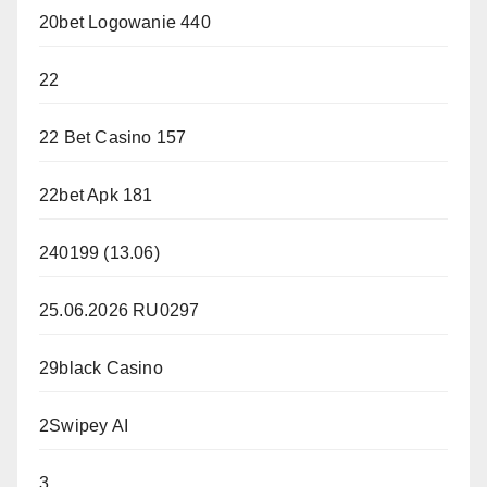
20bet Logowanie 440
22
22 Bet Casino 157
22bet Apk 181
240199 (13.06)
25.06.2026 RU0297
29black Casino
2Swipey AI
3