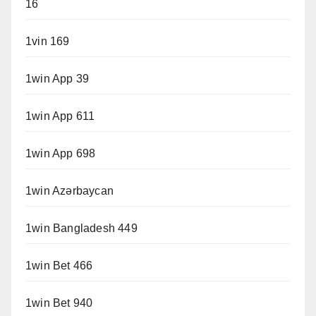
16
1vin 169
1win App 39
1win App 611
1win App 698
1win Azərbaycan
1win Bangladesh 449
1win Bet 466
1win Bet 940