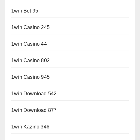
1win Bet 95
1win Casino 245
1win Casino 44
1win Casino 802
1win Casino 945
1win Download 542
1win Download 877
1win Kazino 346