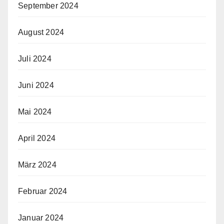
September 2024
August 2024
Juli 2024
Juni 2024
Mai 2024
April 2024
März 2024
Februar 2024
Januar 2024