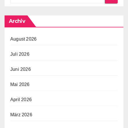
Archiv
August 2026
Juli 2026
Juni 2026
Mai 2026
April 2026
März 2026