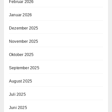
Februar 2026
Januar 2026
Dezember 2025
November 2025
Oktober 2025
September 2025
August 2025
Juli 2025
Juni 2025