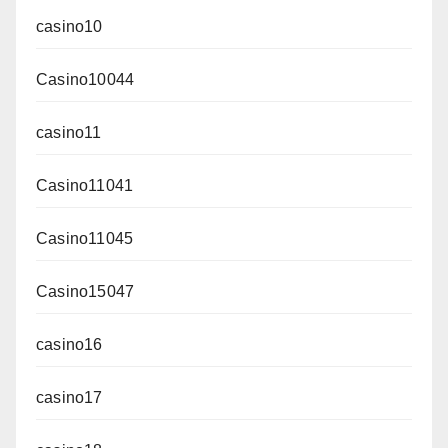
casino10
Casino10044
casino11
Casino11041
Casino11045
Casino15047
casino16
casino17