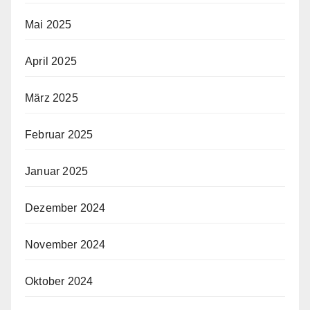
Mai 2025
April 2025
März 2025
Februar 2025
Januar 2025
Dezember 2024
November 2024
Oktober 2024