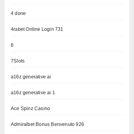
4 done
4rabet Online Login 731
6
7Slots
a16z generative ai
a16z generative ai 1
Ace Spinz Casino
Admiralbet Bonus Benvenuto 926