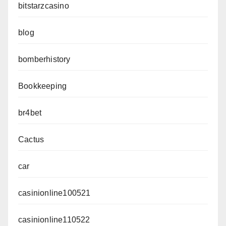
bitstarzcasino
blog
bomberhistory
Bookkeeping
br4bet
Cactus
car
casinionline100521
casinionline110522