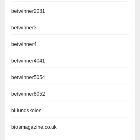
betwinner2031
betwinner3
betwinner4
betwinner4041
betwinner5054
betwinner8052
billundskolen
biosmagazine.co.uk