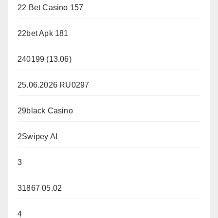
22 Bet Casino 157
22bet Apk 181
240199 (13.06)
25.06.2026 RU0297
29black Casino
2Swipey AI
3
31867 05.02
4