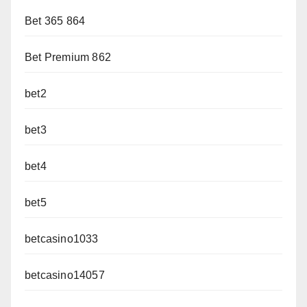
Bet 365 864
Bet Premium 862
bet2
bet3
bet4
bet5
betcasino1033
betcasino14057