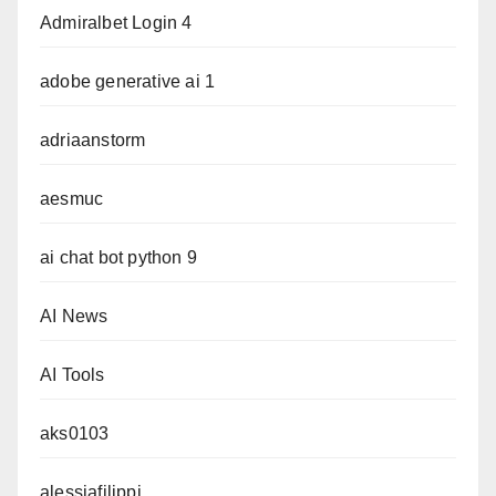
Admiralbet Login 4
adobe generative ai 1
adriaanstorm
aesmuc
ai chat bot python 9
AI News
AI Tools
aks0103
alessiafilippi