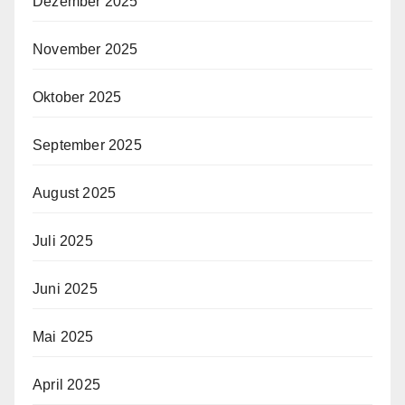
Dezember 2025
November 2025
Oktober 2025
September 2025
August 2025
Juli 2025
Juni 2025
Mai 2025
April 2025