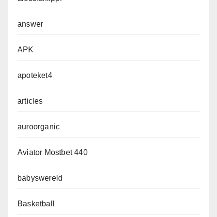
answer
APK
apoteket4
articles
auroorganic
Aviator Mostbet 440
babyswereld
Basketball