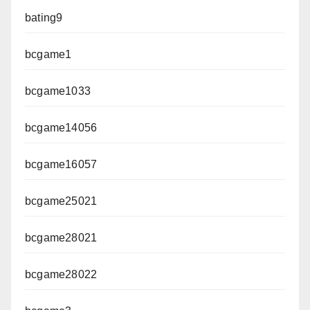
bating9
bcgame1
bcgame1033
bcgame14056
bcgame16057
bcgame25021
bcgame28021
bcgame28022