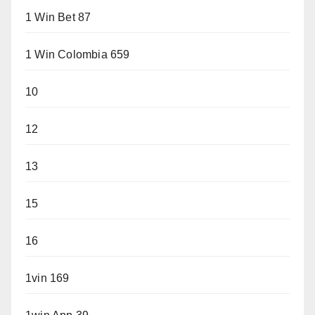
1 Win Bet 87
1 Win Colombia 659
10
12
13
15
16
1vin 169