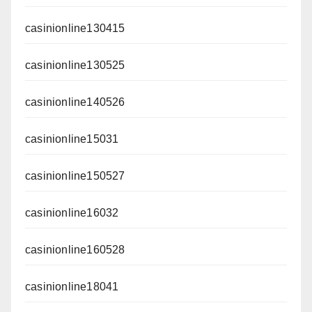
casinionline130415
casinionline130525
casinionline140526
casinionline15031
casinionline150527
casinionline16032
casinionline160528
casinionline18041