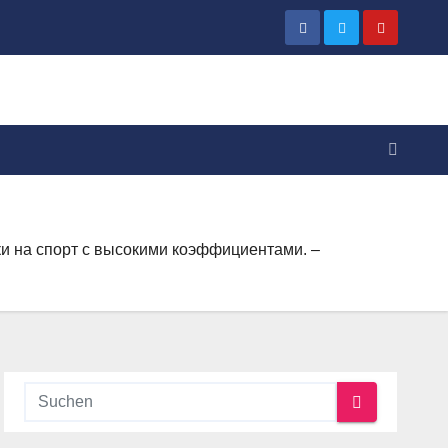
ки на спорт с высокими коэффициентами. –