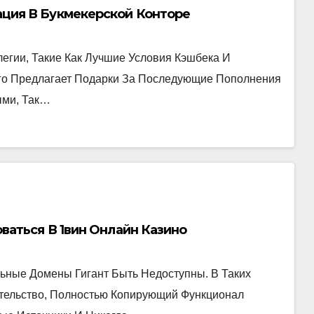
ация В Букмекерской Конторе
гии, Такие Как Лучшие Условия Кэшбека И
го ͏предлагает Подарки За Последующие Пополнения
ыми, Так…
ваться В 1вин Онлайн Казино
ьные Домены Гигант Быть Недоступны. В Таких
тельство, Полностью Копирующий Функционал