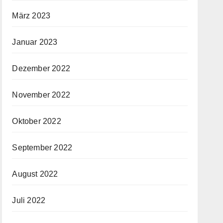
März 2023
Januar 2023
Dezember 2022
November 2022
Oktober 2022
September 2022
August 2022
Juli 2022