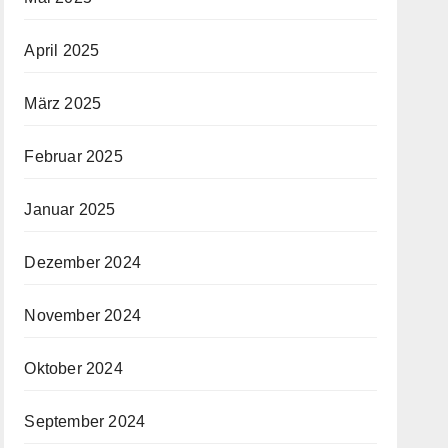
April 2025
März 2025
Februar 2025
Januar 2025
Dezember 2024
November 2024
Oktober 2024
September 2024