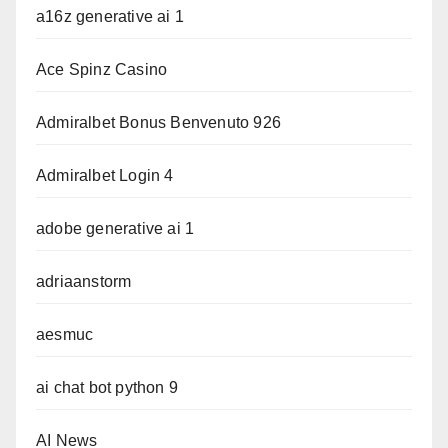
a16z generative ai 1
Ace Spinz Casino
Admiralbet Bonus Benvenuto 926
Admiralbet Login 4
adobe generative ai 1
adriaanstorm
aesmuc
ai chat bot python 9
AI News