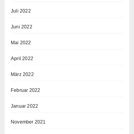
Juli 2022
Juni 2022
Mai 2022
April 2022
März 2022
Februar 2022
Januar 2022
November 2021