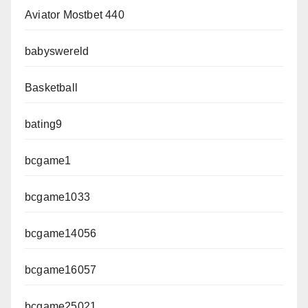
Aviator Mostbet 440
babyswereld
Basketball
bating9
bcgame1
bcgame1033
bcgame14056
bcgame16057
bcgame25021