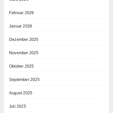
Februar 2026
Januar 2026
Dezember 2025
November 2025
Oktober 2025
September 2025
August 2025
Juli 2025