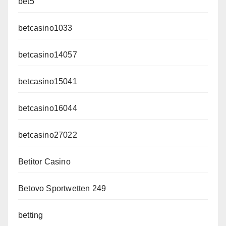
bet5
betcasino1033
betcasino14057
betcasino15041
betcasino16044
betcasino27022
Betitor Casino
Betovo Sportwetten 249
betting