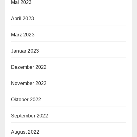
Mai 2023
April 2023
März 2023
Januar 2023
Dezember 2022
November 2022
Oktober 2022
September 2022
August 2022