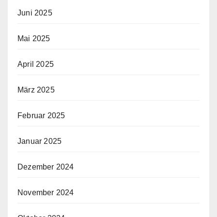
Juni 2025
Mai 2025
April 2025
März 2025
Februar 2025
Januar 2025
Dezember 2024
November 2024