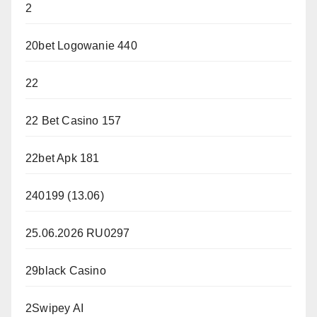
2
20bet Logowanie 440
22
22 Bet Casino 157
22bet Apk 181
240199 (13.06)
25.06.2026 RU0297
29black Casino
2Swipey AI