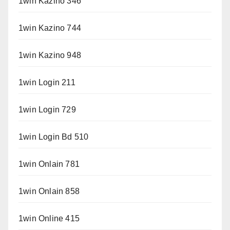
1win Kazino 346
1win Kazino 744
1win Kazino 948
1win Login 211
1win Login 729
1win Login Bd 510
1win Onlain 781
1win Onlain 858
1win Online 415