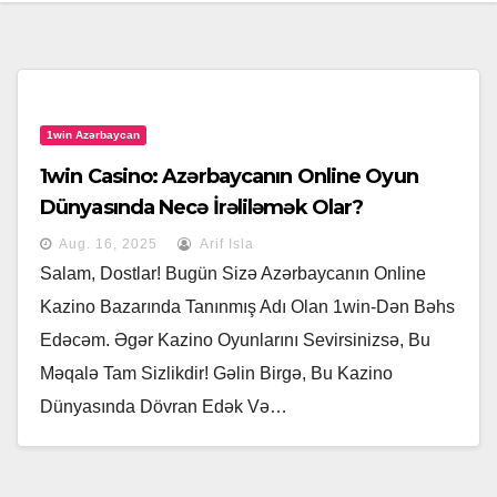
1win Azərbaycan
1win Casino: Azərbaycanın Online Oyun
Dünyasında Necə İrəliləmək Olar?
Aug. 16, 2025
Arif Isla
Salam, Dostlar! Bugün Sizə Azərbaycanın Online
Kazino Bazarında Tanınmış Adı Olan 1win-Dən Bəhs
Edəcəm. Əgər Kazino Oyunlarını Sevirsinizsə, Bu
Məqalə Tam Sizlikdir! Gəlin Birgə, Bu Kazino
Dünyasında Dövran Edək Və…