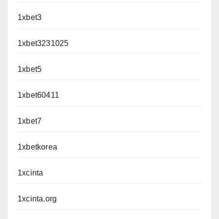
1xbet3
1xbet3231025
1xbet5
1xbet60411
1xbet7
1xbetkorea
1xcinta
1xcinta.org