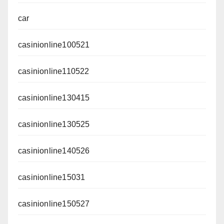
car
casinionline100521
casinionline110522
casinionline130415
casinionline130525
casinionline140526
casinionline15031
casinionline150527