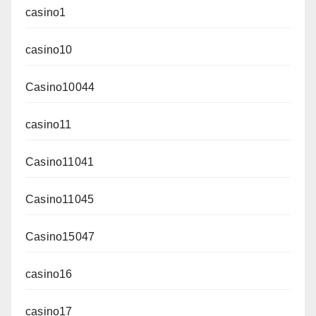
casino1
casino10
Casino10044
casino11
Casino11041
Casino11045
Casino15047
casino16
casino17