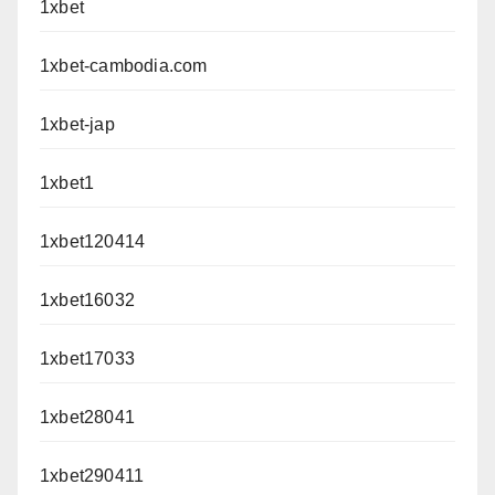
1xbet
1xbet-cambodia.com
1xbet-jap
1xbet1
1xbet120414
1xbet16032
1xbet17033
1xbet28041
1xbet290411