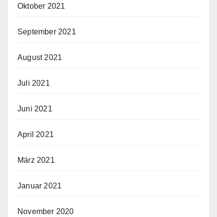
Oktober 2021
September 2021
August 2021
Juli 2021
Juni 2021
April 2021
März 2021
Januar 2021
November 2020