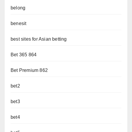
belong
benesit
best sites for Asian betting
Bet 365 864
Bet Premium 862
bet2
bet3
bet4