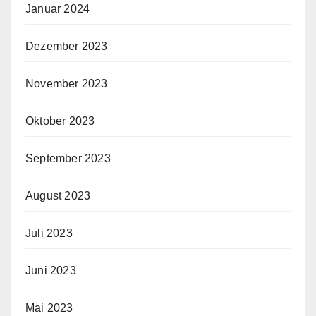
Januar 2024
Dezember 2023
November 2023
Oktober 2023
September 2023
August 2023
Juli 2023
Juni 2023
Mai 2023