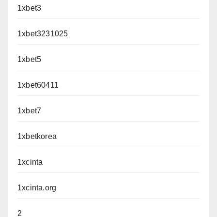
1xbet3
1xbet3231025
1xbet5
1xbet60411
1xbet7
1xbetkorea
1xcinta
1xcinta.org
2