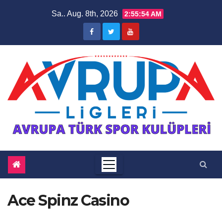
Zum
Sa.. Aug. 8th, 2026
2:55:55 AM
Inhalt
springen
Ace Spinz Casino