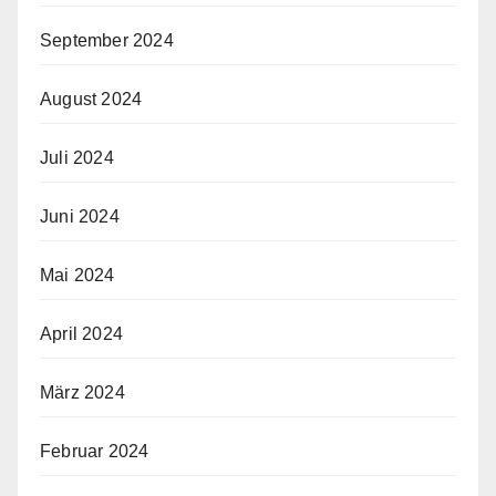
September 2024
August 2024
Juli 2024
Juni 2024
Mai 2024
April 2024
März 2024
Februar 2024