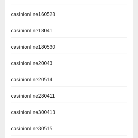
casinionline160528
casinionline18041
casinionline180530
casinionline20043
casinionline20514
casinionline280411
casinionline300413
casinionline30515