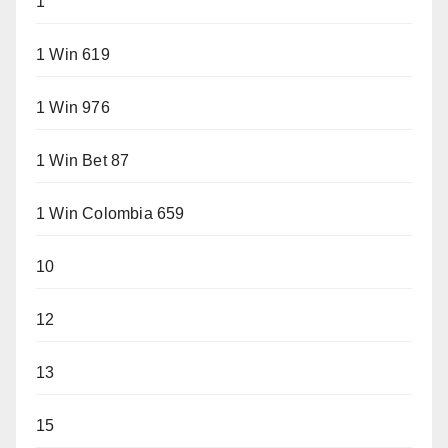
1
1 Win 619
1 Win 976
1 Win Bet 87
1 Win Colombia 659
10
12
13
15