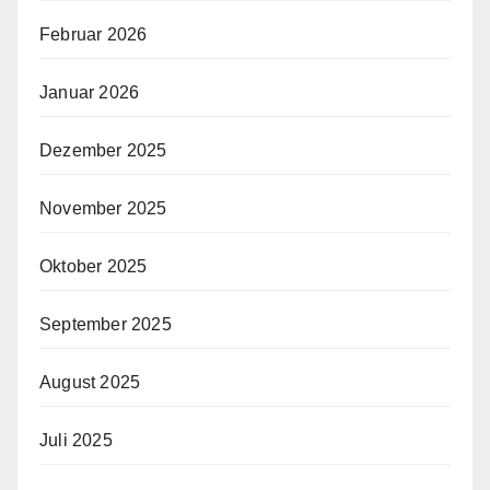
Februar 2026
Januar 2026
Dezember 2025
November 2025
Oktober 2025
September 2025
August 2025
Juli 2025