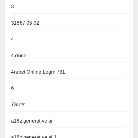
3
31867 05.02
4
4 done
4rabet Online Login 731
6
7Slots
a16z generative ai
a16z generative ai 1