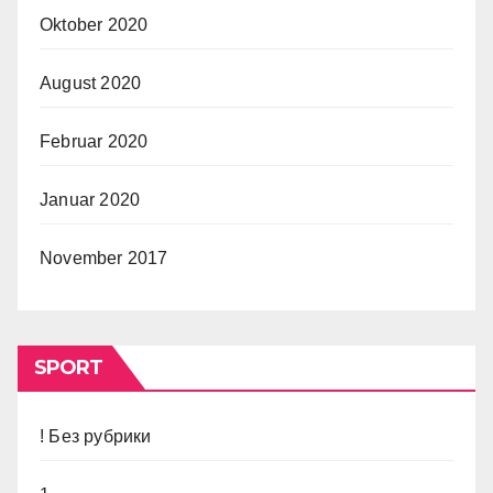
Oktober 2020
August 2020
Februar 2020
Januar 2020
November 2017
SPORT
! Без рубрики