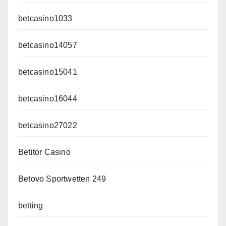
betcasino1033
betcasino14057
betcasino15041
betcasino16044
betcasino27022
Betitor Casino
Betovo Sportwetten 249
betting