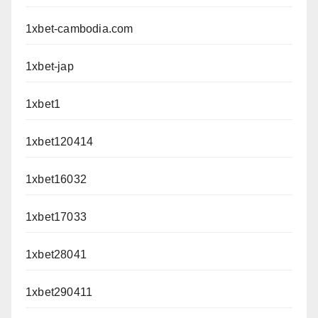
1xbet-cambodia.com
1xbet-jap
1xbet1
1xbet120414
1xbet16032
1xbet17033
1xbet28041
1xbet290411