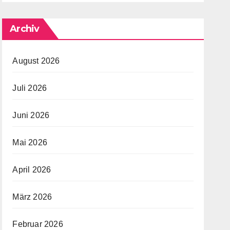
Archiv
August 2026
Juli 2026
Juni 2026
Mai 2026
April 2026
März 2026
Februar 2026