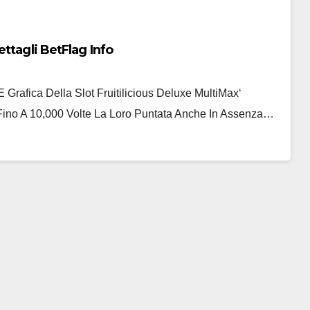
ttagli BetFlag Info
Grafica Della Slot Fruitilicious Deluxe MultiMax‘
 Fino A 10,000 Volte La Loro Puntata Anche In Assenza…