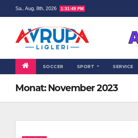
Zum
Sa.. Aug. 8th, 2026
1:31:50 PM
Inhalt
springen
SOCCER
SPORT
SERVICE
Monat:
November 2023