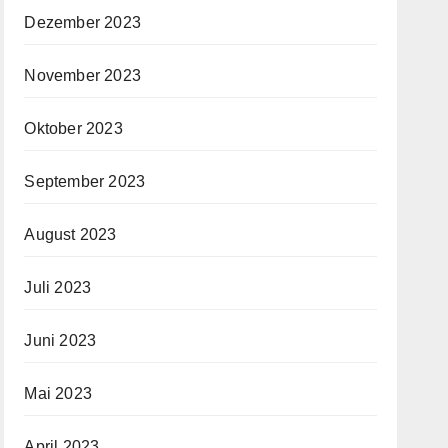
Dezember 2023
November 2023
Oktober 2023
September 2023
August 2023
Juli 2023
Juni 2023
Mai 2023
April 2023