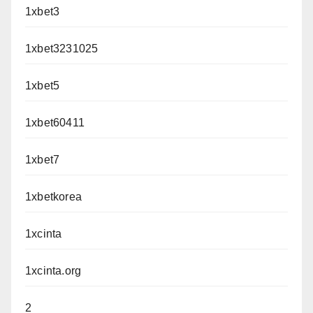
1xbet3
1xbet3231025
1xbet5
1xbet60411
1xbet7
1xbetkorea
1xcinta
1xcinta.org
2