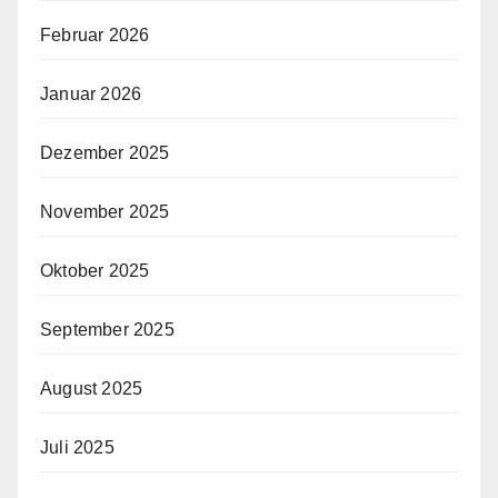
Februar 2026
Januar 2026
Dezember 2025
November 2025
Oktober 2025
September 2025
August 2025
Juli 2025