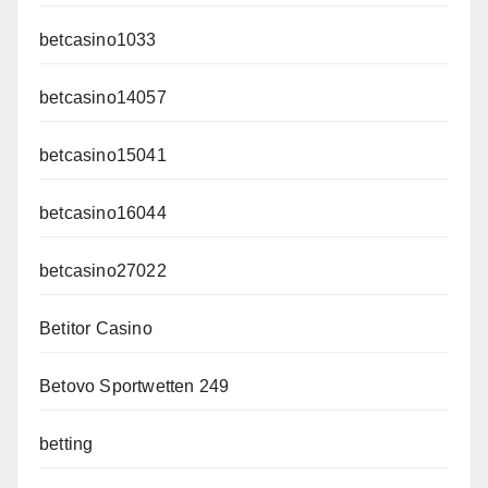
betcasino1033
betcasino14057
betcasino15041
betcasino16044
betcasino27022
Betitor Casino
Betovo Sportwetten 249
betting