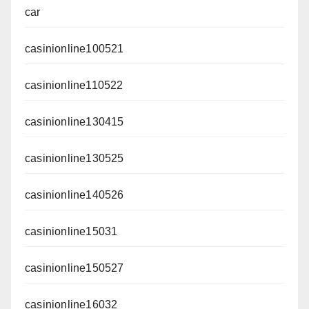
car
casinionline100521
casinionline110522
casinionline130415
casinionline130525
casinionline140526
casinionline15031
casinionline150527
casinionline16032