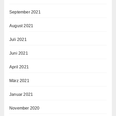
September 2021
August 2021
Juli 2021
Juni 2021
April 2021
März 2021
Januar 2021
November 2020