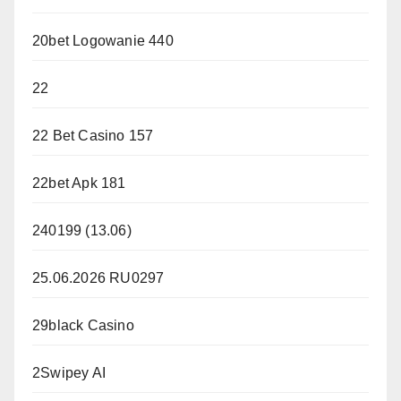
20bet Logowanie 440
22
22 Bet Casino 157
22bet Apk 181
240199 (13.06)
25.06.2026 RU0297
29black Casino
2Swipey AI