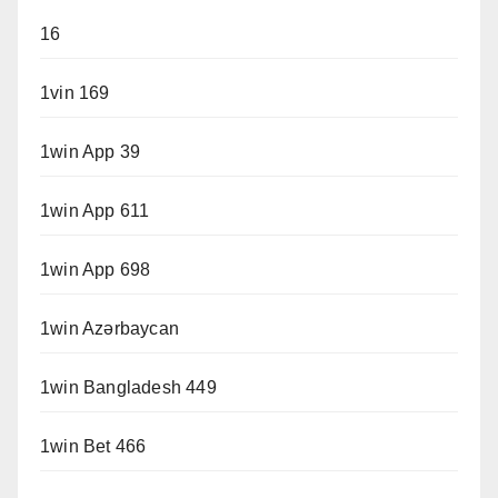
16
1vin 169
1win App 39
1win App 611
1win App 698
1win Azərbaycan
1win Bangladesh 449
1win Bet 466