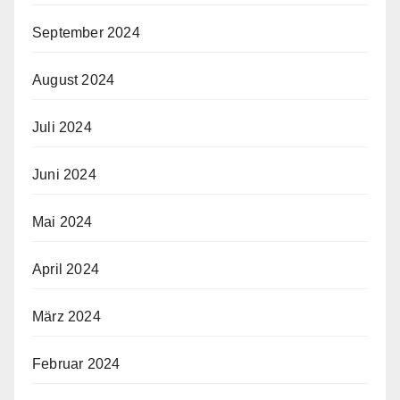
September 2024
August 2024
Juli 2024
Juni 2024
Mai 2024
April 2024
März 2024
Februar 2024