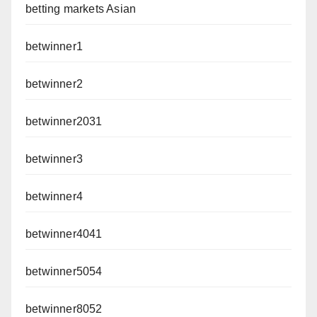
betting markets Asian
betwinner1
betwinner2
betwinner2031
betwinner3
betwinner4
betwinner4041
betwinner5054
betwinner8052