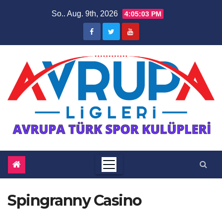
Zum
So.. Aug. 9th, 2026
4:05:04 PM
Inhalt
springen
Spingranny Casino