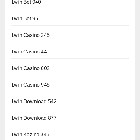
1win Bet 940
1win Bet 95
1win Casino 245
1win Casino 44
1win Casino 802
1win Casino 945
1win Download 542
1win Download 877
1win Kazino 346