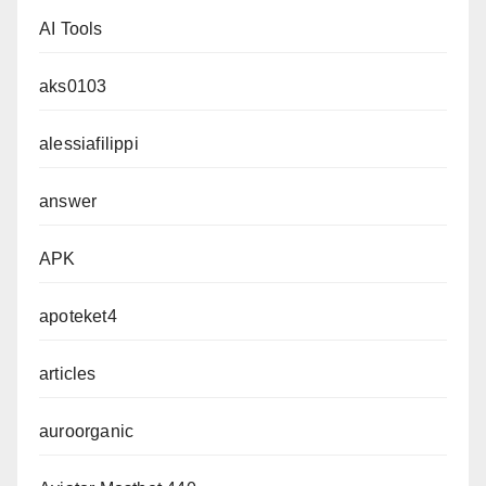
AI Tools
aks0103
alessiafilippi
answer
APK
apoteket4
articles
auroorganic