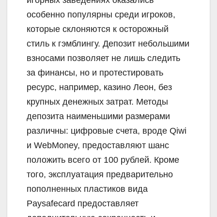
игорных заведениях оказались
особенно популярны среди игроков,
которые склоняются к осторожный
стиль к гэмблингу. Депозит небольшими
взносами позволяет не лишь следить
за финансы, но и протестировать
ресурс, например, казино Леон, без
крупных денежных затрат. Методы
депозита наименьшими размерами
различны: цифровые счета, вроде Qiwi
и WebMoney, предоставляют шанс
положить всего от 100 рублей. Кроме
того, эксплуатация предварительно
пополненных пластиков вида
Paysafecard предоставляет