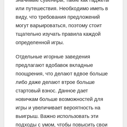
значимые сувениры, такие как гаджеты
или путешествия. Необходимо иметь в
виду, что требования предложений
могут варьироваться, поэтому стоит
тщательно изучать правила каждой
определенной игры.
Отдельные игорные заведения
предлагают вдобавок вкладные
поощрения, что делают вдвое больше
либо даже делают втрое больше
стартовый взнос. Данное дает
новичкам больше возможностей для
игры и увеличивает вероятность на
выигрыш. Важно использовать эти
подходы с умом, чтобы повысить свои