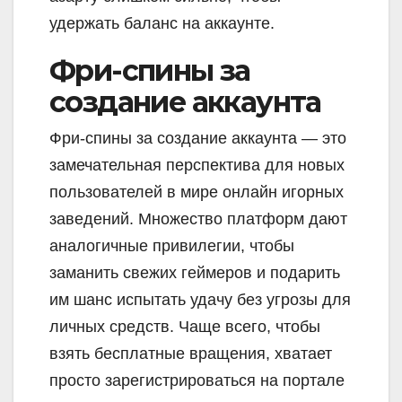
удержать баланс на аккаунте.
Фри-спины за
создание аккаунта
Фри-спины за создание аккаунта — это
замечательная перспектива для новых
пользователей в мире онлайн игорных
заведений. Множество платформ дают
аналогичные привилегии, чтобы
заманить свежих геймеров и подарить
им шанс испытать удачу без угрозы для
личных средств. Чаще всего, чтобы
взять бесплатные вращения, хватает
просто зарегистрироваться на портале