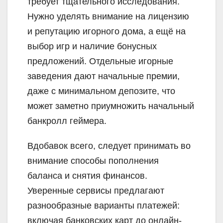
требует тщательного исследования.
Нужно уделять внимание на лицензию
и репутацию игорного дома, а ещё на
выбор игр и наличие бонусных
предложений. Отдельные игорные
заведения дают начальные премии,
даже с минимальном депозите, что
может заметно приумножить начальный
банкролл геймера.
Вдобавок всего, следует принимать во
внимание способы пополнения
баланса и снятия финансов.
Уверенные сервисы предлагают
разнообразные варианты платежей:
включая банковских карт до онлайн-