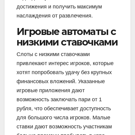
достижения и получить максимум
наслаждения от развлечения.
Игровые автоматы с
низкими ставочками
Слоты с низкими ставочками
привлекают интерес игроков, которые
хотят попробовать удачу без крупных
финансовых вложений. Указанные
игровые приложения дают
возможность заключать пари от 1
рубля, что обеспечивает доступность
для большого числа игроков. Малые
ставки дают возможность участникам