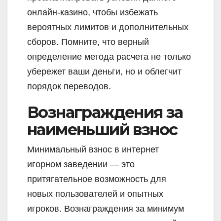
онлайн-казино, чтобы избежать
вероятных лимитов и дополнительных
сборов. Помните, что верный
определение метода расчета не только
убережет ваши деньги, но и облегчит
порядок переводов.
Вознаграждения за
наименьший взнос
Минимальный взнос в интернет
игорном заведении — это
притягательное возможность для
новых пользователей и опытных
игроков. Вознаграждения за минимум