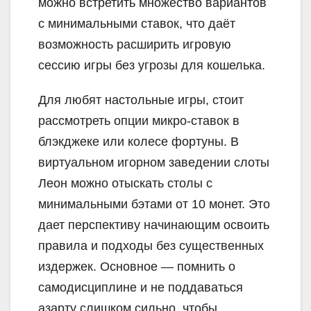
можно встретить множество вариантов
с минимальными ставок, что даёт
возможность расширить игровую
сессию игры без угрозы для кошелька.
Для любят настольные игры, стоит
рассмотреть опции микро-ставок в
блэкджеке или колесе фортуны. В
виртуальном игорном заведении слоты
Леон можно отыскать столы с
минимальными бэтами от 10 монет. Это
дает перспективу начинающим освоить
правила и подходы без существенных
издержек. Основное — помнить о
самодисциплине и не поддаваться
азарту слишком сильно, чтобы