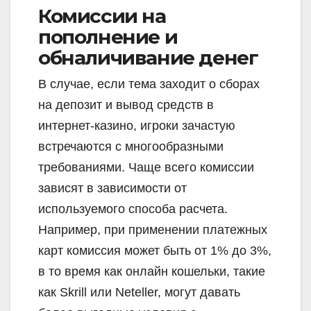
Комиссии на
пополнение и
обналичивание денег
В случае, если тема заходит о сборах
на депозит и вывод средств в
интернет-казино, игроки зачастую
встречаются с многообразными
требованиями. Чаще всего комиссии
зависят в зависимости от
используемого способа расчета.
Например, при применении платежных
карт комиссия может быть от 1% до 3%,
в то время как онлайн кошельки, такие
как Skrill или Neteller, могут давать