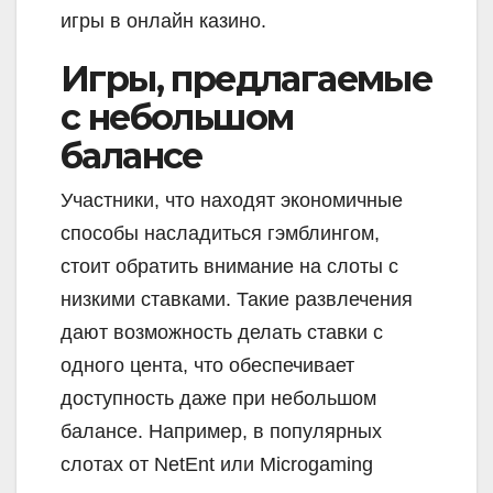
игры в онлайн казино.
Игры, предлагаемые
с небольшом
балансе
Участники, что находят экономичные
способы насладиться гэмблингом,
стоит обратить внимание на слоты с
низкими ставками. Такие развлечения
дают возможность делать ставки с
одного цента, что обеспечивает
доступность даже при небольшом
балансе. Например, в популярных
слотах от NetEnt или Microgaming