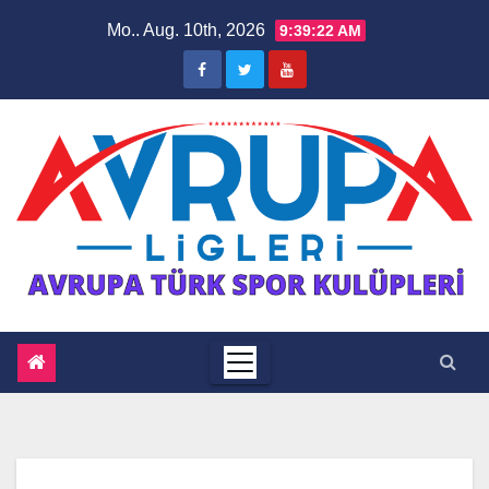
Zum
Mo.. Aug. 10th, 2026
9:39:23 AM
Inhalt
springen