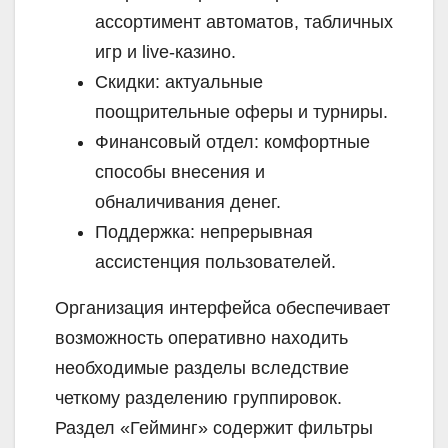
ассортимент автоматов, табличных
игр и live-казино.
Скидки: актуальные
поощрительные оферы и турниры.
Финансовый отдел: комфортные
способы внесения и
обналичивания денег.
Поддержка: непрерывная
ассистенция пользователей.
Организация интерфейса обеспечивает
возможность оперативно находить
необходимые разделы вследствие
четкому разделению группировок.
Раздел «Гейминг» содержит фильтры