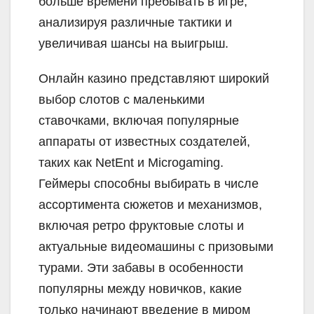
больше времени пребывать в игре,
анализируя различные тактики и
увеличивая шансы на выигрыш.
Онлайн казино представляют широкий
выбор слотов с маленькими
ставочками, включая популярные
аппараты от известных создателей,
таких как NetEnt и Microgaming.
Геймеры способны выбирать в числе
ассортимента сюжетов и механизмов,
включая ретро фруктовые слоты и
актуальные видеомашины с призовыми
турами. Эти забавы в особенности
популярны между новичков, какие
только начинают введение в миром