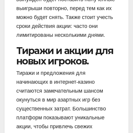
выигрыши повторно, перед тем как их
можно будет снять. Также стоит учесть
сроки действия акции: часто они
лимитированы несколькими днями.
Тиражи и акции для
новых игроков.
Тиражи и предложения для
начинающих в интернет-казино
считаются замечательным шансом
окунуться в мир азартных игр без
существенных затрат. Большинство
платформ показывают уникальные
акции, чтобы привлечь свежих