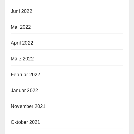
Juni 2022
Mai 2022
April 2022
März 2022
Februar 2022
Januar 2022
November 2021
Oktober 2021