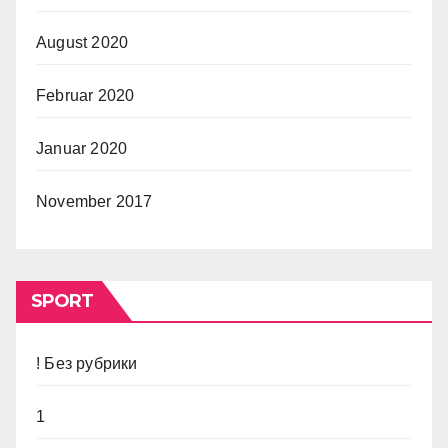
August 2020
Februar 2020
Januar 2020
November 2017
SPORT
! Без рубрики
1