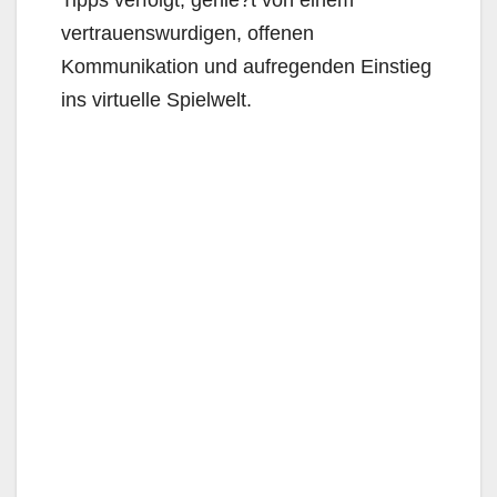
Tipps verfolgt, genie?t von einem
vertrauenswurdigen, offenen
Kommunikation und aufregenden Einstieg
ins virtuelle Spielwelt.