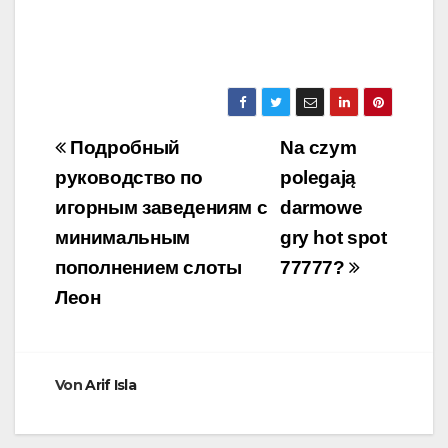
Beitragsnavigation
Подробный
Na czym
руководство по
polegają
игорным заведениям с
darmowe
минимальным
gry hot spot
пополнением слоты
77777?
Леон
Von
Arif Isla