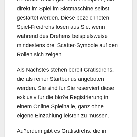
direkt im Spiel im Slotmaschine selbst
gestartet werden. Diese bezeichneten
Spiel-Freidrehs losen aus Sie, wenn
wahrend des Drehens beispielsweise
mindestens drei Scatter-Symbole auf den
Rollen sich zeigen.
Als Nachstes stehen bereit Gratisdrehs,
die als reiner Startbonus angeboten
werden. Sie sind fur Sie reserviert diese
exklusiv fur die blo?e Registrierung in
einem Online-Spielhalle, ganz ohne
eigene Einzahlung leisten zu mussen.
Au?erdem gibt es Gratisdrehs, die im