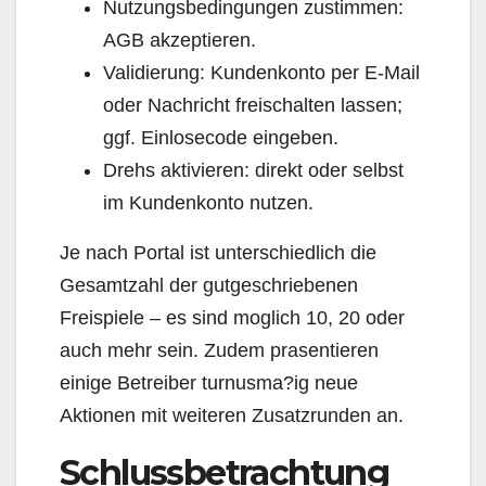
Nutzungsbedingungen zustimmen:
AGB akzeptieren.
Validierung: Kundenkonto per E-Mail
oder Nachricht freischalten lassen;
ggf. Einlosecode eingeben.
Drehs aktivieren: direkt oder selbst
im Kundenkonto nutzen.
Je nach Portal ist unterschiedlich die
Gesamtzahl der gutgeschriebenen
Freispiele – es sind moglich 10, 20 oder
auch mehr sein. Zudem prasentieren
einige Betreiber turnusma?ig neue
Aktionen mit weiteren Zusatzrunden an.
Schlussbetrachtung