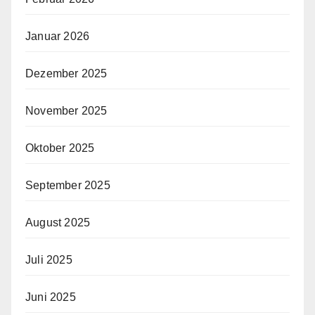
Januar 2026
Dezember 2025
November 2025
Oktober 2025
September 2025
August 2025
Juli 2025
Juni 2025