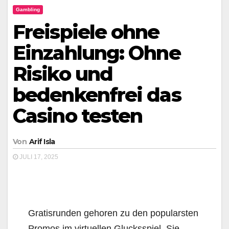
Gambling
Freispiele ohne
Einzahlung: Ohne
Risiko und
bedenkenfrei das
Casino testen
Von
Arif Isla
JULI 17, 2025
Gratisrunden gehoren zu den popularsten
Promos im virtuellen Glucksspiel. Sie