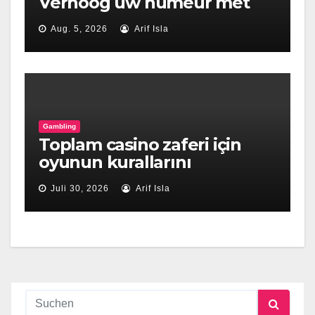
Verhoog uw humeur met
elitair spel
Aug. 5, 2026
Arif Isla
Gambling
Toplam casino zaferi için
oyunun kurallarını
değiştiren kumar planlarını
Juli 30, 2026
Arif Isla
değerlendirin