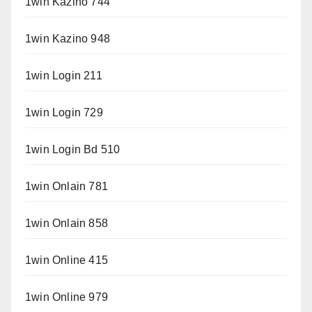
1win Kazino 744
1win Kazino 948
1win Login 211
1win Login 729
1win Login Bd 510
1win Onlain 781
1win Onlain 858
1win Online 415
1win Online 979