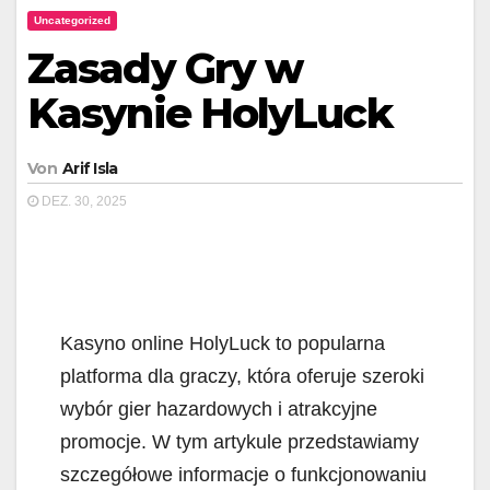
Uncategorized
Zasady Gry w
Kasynie HolyLuck
Von
Arif Isla
DEZ. 30, 2025
Kasyno online HolyLuck to popularna
platforma dla graczy, która oferuje szeroki
wybór gier hazardowych i atrakcyjne
promocje. W tym artykule przedstawiamy
szczegółowe informacje o funkcjonowaniu