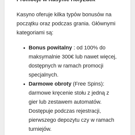
Kasyno oferuje kilka typów bonusów na
początku oraz podczas grania. Głównymi
kategoriami są:
Bonus powitalny
: od 100% do
maksymalnie 300€ lub nawet więcej,
dostępnych w ramach promocji
specjalnych.
Darmowe obroty
(Free Spins):
darmowe kręcenie stołu z jedną z
gier lub zestawem automatów.
Dostępuje podczas rejestracji,
pierwszego depozytu czy w ramach
turniejów.