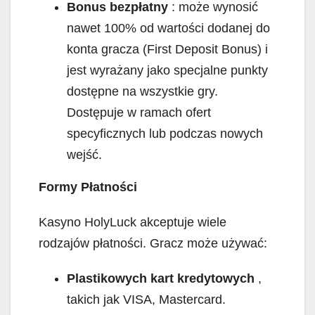
Bonus bezpłatny
: może wynosić
nawet 100% od wartości dodanej do
konta gracza (First Deposit Bonus) i
jest wyrażany jako specjalne punkty
dostępne na wszystkie gry.
Dostępuje w ramach ofert
specyficznych lub podczas nowych
wejść.
Formy Płatności
Kasyno HolyLuck akceptuje wiele
rodzajów płatności. Gracz może używać:
Plastikowych kart kredytowych
,
takich jak VISA, Mastercard.