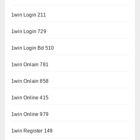
1win Login 211
1win Login 729
1win Login Bd 510
1win Onlain 781
1win Onlain 858
1win Online 415
1win Online 979
1win Register 149