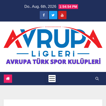
Zum
Do.. Aug. 6th, 2026
1:54:55 PM
Inhalt
springen