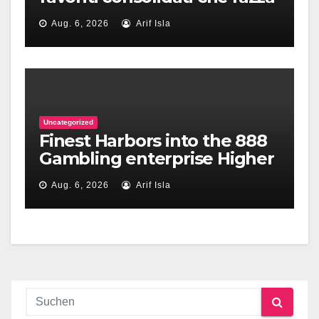
di baccarat, blackjack, poker,
Aug. 6, 2026
Arif Isla
roulette, addirittura titoli
con direzione partita
esibizione
Uncategorized
Finest Harbors into the 888
Gambling enterprise Higher
Spending Games 2026
Aug. 6, 2026
Arif Isla