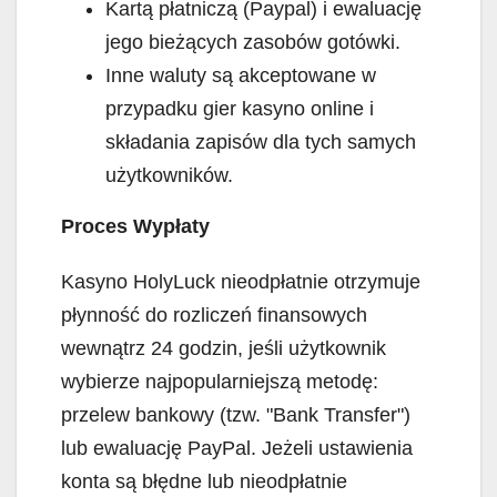
Kartą płatniczą (Paypal) i ewaluację
jego bieżących zasobów gotówki.
Inne waluty są akceptowane w
przypadku gier kasyno online i
składania zapisów dla tych samych
użytkowników.
Proces Wypłaty
Kasyno HolyLuck nieodpłatnie otrzymuje
płynność do rozliczeń finansowych
wewnątrz 24 godzin, jeśli użytkownik
wybierze najpopularniejszą metodę:
przelew bankowy (tzw. "Bank Transfer")
lub ewaluację PayPal. Jeżeli ustawienia
konta są błędne lub nieodpłatnie