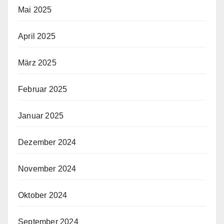
Mai 2025
April 2025
März 2025
Februar 2025
Januar 2025
Dezember 2024
November 2024
Oktober 2024
September 2024