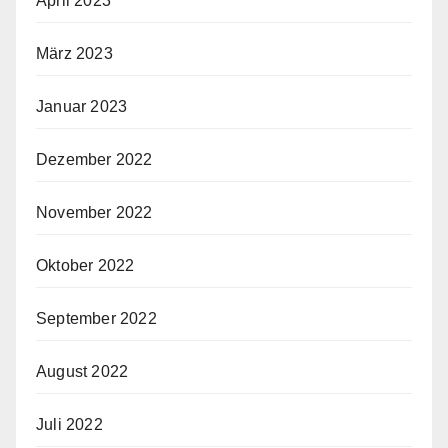
April 2023
März 2023
Januar 2023
Dezember 2022
November 2022
Oktober 2022
September 2022
August 2022
Juli 2022