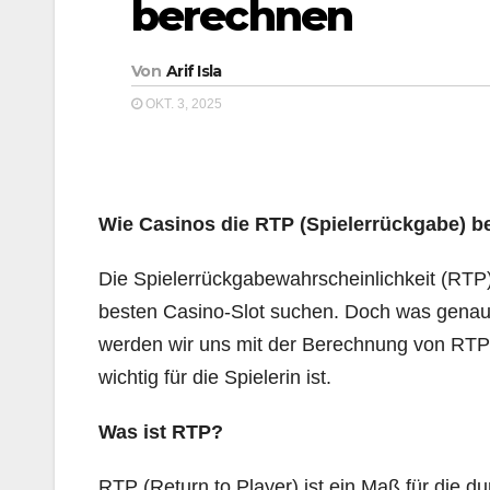
berechnen
Von
Arif Isla
OKT. 3, 2025
Wie Casinos die RTP (Spielerrückgabe) 
Die Spielerrückgabewahrscheinlichkeit (RTP) 
besten Casino-Slot suchen. Doch was genau 
werden wir uns mit der Berechnung von RTP 
wichtig für die Spielerin ist.
Was ist RTP?
RTP (Return to Player) ist ein Maß für die du