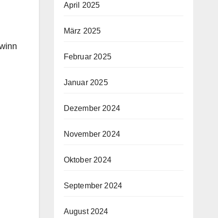
April 2025
März 2025
ewinn
Februar 2025
Januar 2025
Dezember 2024
November 2024
Oktober 2024
September 2024
August 2024