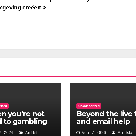
mgeving creëert
rized
Uncategorized
n you’re not
Beyond the live 
 to gambling
and email help
blishment
route, Unibet n
7, 2026
Arif Isla
Aug. 7, 2026
Arif Isla