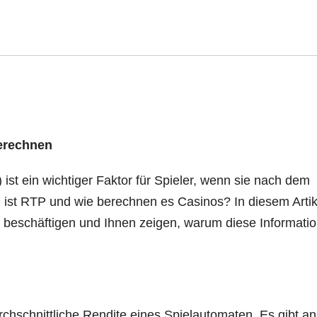
berechnen
ist ein wichtiger Faktor für Spieler, wenn sie nach dem
ist RTP und wie berechnen es Casinos? In diesem Artik
beschäftigen und Ihnen zeigen, warum diese Informatio
rchschnittliche Rendite eines Spielautomaten. Es gibt an