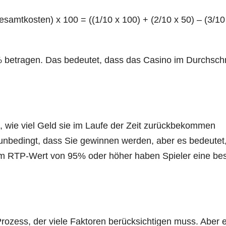
amtkosten) x 100 = ((1/10 x 100) + (2/10 x 50) – (3/10
 betragen. Das bedeutet, dass das Casino im Durchschn
gt, wie viel Geld sie im Laufe der Zeit zurückbekommen
unbedingt, dass Sie gewinnen werden, aber es bedeutet
inem RTP-Wert von 95% oder höher haben Spieler eine be
rozess, der viele Faktoren berücksichtigen muss. Aber 