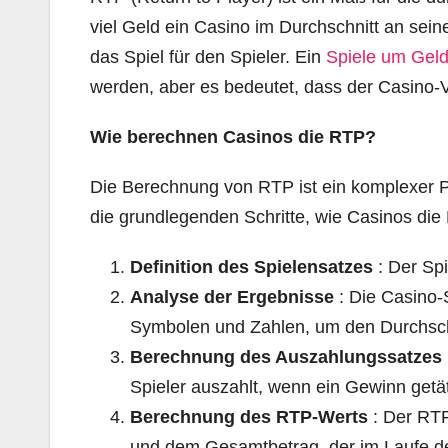
viel Geld ein Casino im Durchschnitt an sein
das Spiel für den Spieler. Ein
Spiele um Gel
werden, aber es bedeutet, dass der Casino-Vor
Wie berechnen Casinos die RTP?
Die Berechnung von RTP ist ein komplexer Pr
die grundlegenden Schritte, wie Casinos di
Definition des Spielensatzes
: Der Spi
Analyse der Ergebnisse
: Die Casino-
Symbolen und Zahlen, um den Durchschn
Berechnung des Auszahlungssatzes
Spieler auszahlt, wenn ein Gewinn getät
Berechnung des RTP-Werts
: Der RT
und dem Gesamtbetrag, der im Laufe der