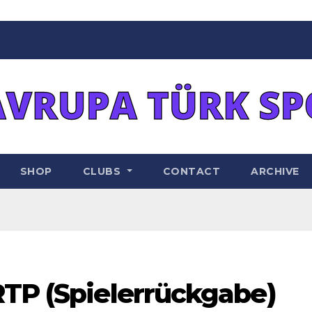
SHOP
CLUBS
CONTACT
ARCHIVE
RTP (Spielerrückgabe)