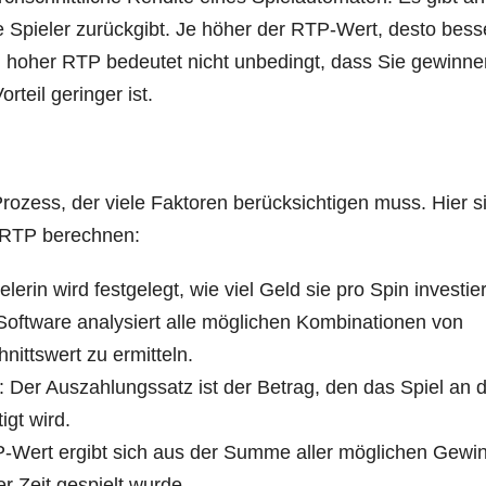
e Spieler zurückgibt. Je höher der RTP-Wert, desto besse
d
hoher RTP bedeutet nicht unbedingt, dass Sie gewinne
teil geringer ist.
ozess, der viele Faktoren berücksichtigen muss. Hier s
e RTP berechnen:
elerin wird festgelegt, wie viel Geld sie pro Spin investier
Software analysiert alle möglichen Kombinationen von
ittswert zu ermitteln.
: Der Auszahlungssatz ist der Betrag, den das Spiel an d
igt wird.
P-Wert ergibt sich aus der Summe aller möglichen Gewi
 Zeit gespielt wurde.