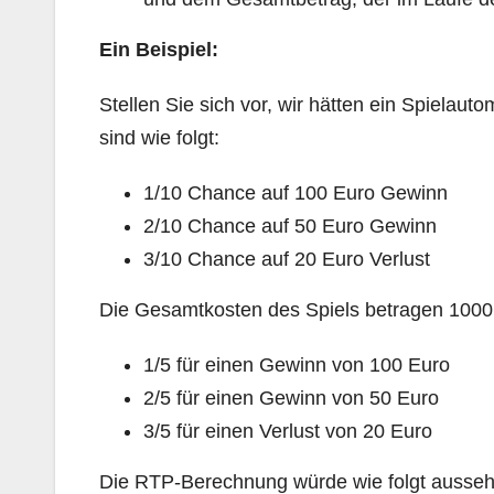
Ein Beispiel:
Stellen Sie sich vor, wir hätten ein Spiela
sind wie folgt:
1/10 Chance auf 100 Euro Gewinn
2/10 Chance auf 50 Euro Gewinn
3/10 Chance auf 20 Euro Verlust
Die Gesamtkosten des Spiels betragen 1000 
1/5 für einen Gewinn von 100 Euro
2/5 für einen Gewinn von 50 Euro
3/5 für einen Verlust von 20 Euro
Die RTP-Berechnung würde wie folgt ausseh