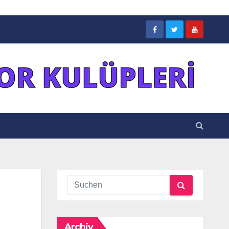
Archiv