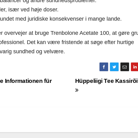
 ubalancer og andre sundhedsproblemer.
der, især ved høje doser.
bundet med juridiske konsekvenser i mange lande.
r overvejer at bruge Trenbolone Acetate 100, at gøre gr
essionel. Det kan være fristende at søge efter hurtige
angvarig sundhed og velvære.
 Informationen für
Hüppeliigi Tee Kassirõ