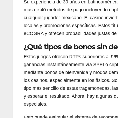
Su experiencia de 39 años en Latinoamérica
más de 40 métodos de pago incluyendo cripto
cualquier jugador mexicano. El casino invi
locales y promociones específicas. Estos tít
eCOGRA y ofrecen probabilidades justas de
¿Qué tipos de bonos sin d
Estos juegos ofrecen RTPs superiores al 96%
ganancias instantáneamente vía SPEI o cript
mediante bonos de bienvenida y modos demo 
los casinos, especialmente en los físicos. S
tipo más sencillo de estas tragamonedas, las 
y esperar el resultado. Ahora, hay algunas q
especiales.
Esto puede estimular el sistema de recompen