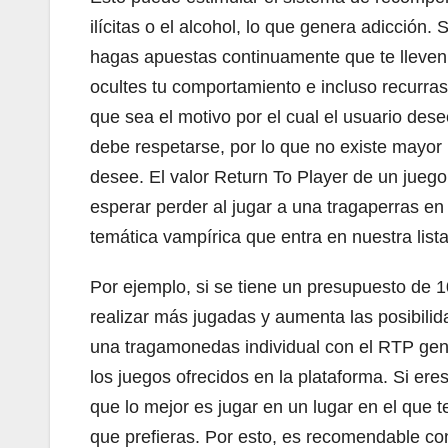
ilícitas o el alcohol, lo que genera adicción
hagas apuestas continuamente que te lleven 
ocultes tu comportamiento e incluso recurras 
que sea el motivo por el cual el usuario des
debe respetarse, por lo que no existe mayor
desee. El valor Return To Player de un juego
esperar perder al jugar a una tragaperras e
temática vampírica que entra en nuestra list
Por ejemplo, si se tiene un presupuesto de 1
realizar más jugadas y aumenta las posibili
una tragamonedas individual con el RTP gene
los juegos ofrecidos en la plataforma. Si er
que lo mejor es jugar en un lugar en el que
que prefieras. Por esto, es recomendable c