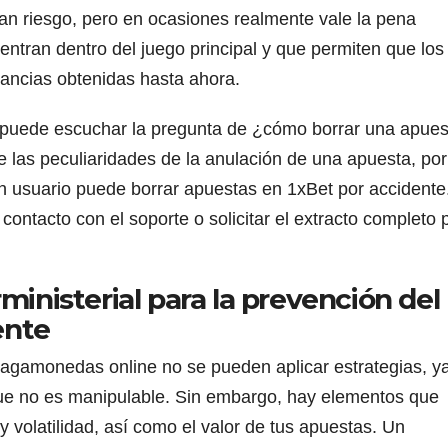
an riesgo, pero en ocasiones realmente vale la pena
ntran dentro del juego principal y que permiten que los
nancias obtenidas hasta ahora.
 puede escuchar la pregunta de ¿cómo borrar una apues
 las peculiaridades de la anulación de una apuesta, por
n usuario puede borrar apuestas en 1xBet por accidente
 contacto con el soporte o solicitar el extracto completo 
rministerial para la prevención del
ente
 tragamonedas online no se pueden aplicar estrategias, y
ue no es manipulable. Sin embargo, hay elementos que
volatilidad, así como el valor de tus apuestas. Un