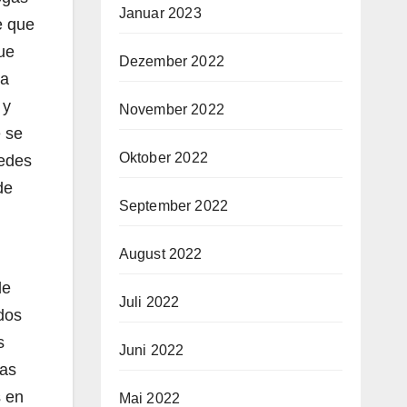
Januar 2023
e que
ue
Dezember 2022
ra
 y
November 2022
e se
Oktober 2022
uedes
de
September 2022
August 2022
de
Juli 2022
dos
s
Juni 2022
las
s en
Mai 2022