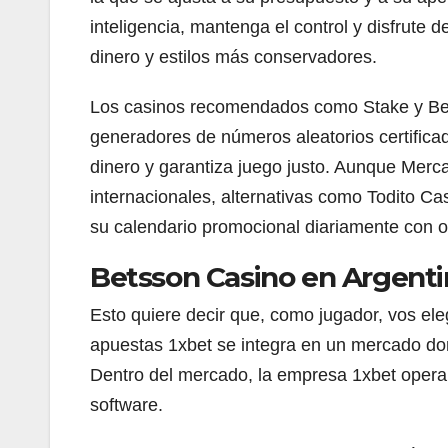
inteligencia, mantenga el control y disfrute
dinero y estilos más conservadores.
Los casinos recomendados como Stake y Bet
generadores de números aleatorios certificad
dinero y garantiza juego justo. Aunque Mer
internacionales, alternativas como Todito Cas
su calendario promocional diariamente con o
Betsson Casino en Argent
Esto quiere decir que, como jugador, vos ele
apuestas 1xbet se integra en un mercado do
Dentro del mercado, la empresa 1xbet opera 
software.