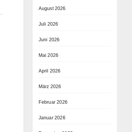
August 2026
Juli 2026
Juni 2026
Mai 2026
April 2026
März 2026
Februar 2026
Januar 2026