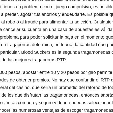
. Si tienes un problema con el juego compulsivo, es posibl
a perder, agotar tus ahorros y endeudarte. Es posible q
al robo o al fraude para alimentar tu adicción. Cualquie
ee cancelar su cuenta en una casa de apuestas es válida
 problema para poder solicitar la baja en el momento qu
 de tragaperras determina, en teoría, la cantidad que p
n particular. Blood Suckers es la segunda tragamonedas 
a de las mejores tragaperras RTP.
000 pesos, apostar entre 10 y 20 pesos por giro permite
dades de obtener premios. No hay que confundir el RTP 
ral del casino, que sería un promedio del retorno de to
es de los que disfrutan las tragamonedas, entonces sabrá
 te sientas cómodo y seguro y donde puedas seleccionar 
onocer las numerosas ventajas de escoger tragamoneda