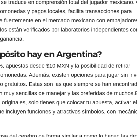
 se traduce en comprensión total del jugador mexicano.
monedas y pagos locales, facilita transacciones para
erte fuertemente en el mercado mexicano con embajadore
ulos están verificados por laboratorios independientes c
 ganancia.
epósito hay en Argentina?
, apuestas desde $10 MXN y la posibilidad de retirar
omonedas. Además, existen opciones para jugar sin inve
gratuitos. Estas son las que siempre se han encontra
on muy sencillas de manejar y las preferidas de muchos.
originales, solo tienes que colocar tu apuesta, activar el
ue incluyen funciones y atractivos símbolos, con mecáni
sa del cerebro de forma similar a como lo hacen las dr