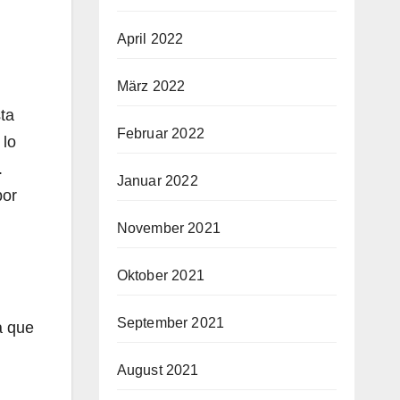
April 2022
März 2022
ta
Februar 2022
 lo
.
Januar 2022
por
November 2021
Oktober 2021
September 2021
a que
August 2021