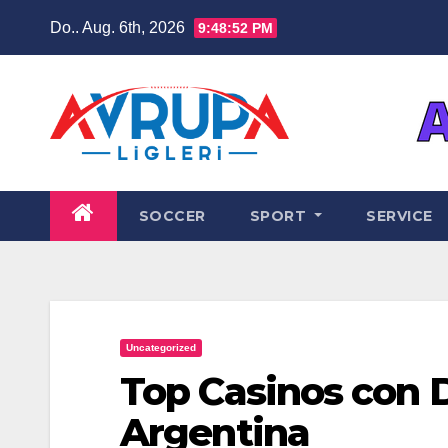
Zum
Do.. Aug. 6th, 2026
9:48:53 PM
Inhalt
springen
SOCCER
SPORT
SERVICE
Uncategorized
Top Casinos con 
Argentina