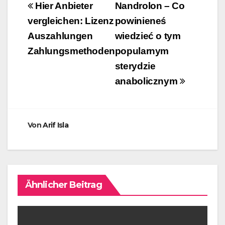
Beitragsnavigation
Hier Anbieter
Nandrolon – Co
vergleichen: Lizenz
powinieneś
Auszahlungen
wiedzieć o tym
Zahlungsmethoden
popularnym
sterydzie
anabolicznym
Von
Arif Isla
Ähnlicher Beitrag