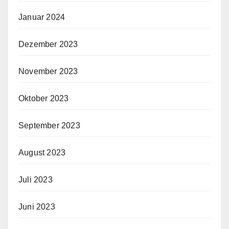
Januar 2024
Dezember 2023
November 2023
Oktober 2023
September 2023
August 2023
Juli 2023
Juni 2023