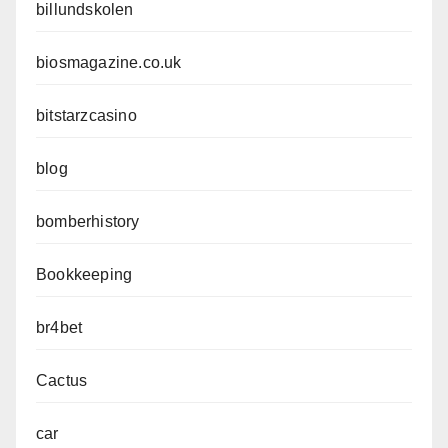
billundskolen
biosmagazine.co.uk
bitstarzcasino
blog
bomberhistory
Bookkeeping
br4bet
Cactus
car