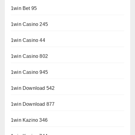
1win Bet 95
1win Casino 245
1win Casino 44
1win Casino 802
1win Casino 945
1win Download 542
1win Download 877
1win Kazino 346