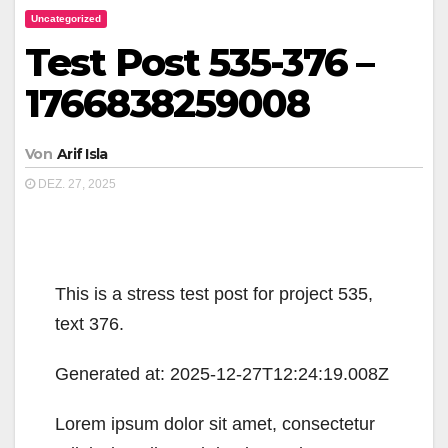
Uncategorized
Test Post 535-376 –
1766838259008
Von
Arif Isla
DEZ. 27, 2025
This is a stress test post for project 535,
text 376.
Generated at: 2025-12-27T12:24:19.008Z
Lorem ipsum dolor sit amet, consectetur