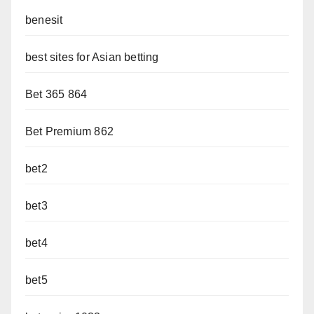
benesit
best sites for Asian betting
Bet 365 864
Bet Premium 862
bet2
bet3
bet4
bet5