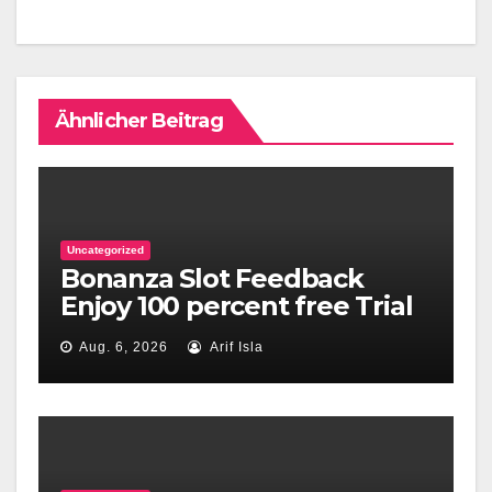
Ähnlicher Beitrag
Uncategorized
Bonanza Slot Feedback
Enjoy 100 percent free Trial
2026
Aug. 6, 2026
Arif Isla