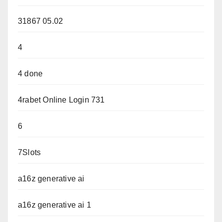
31867 05.02
4
4 done
4rabet Online Login 731
6
7Slots
a16z generative ai
a16z generative ai 1