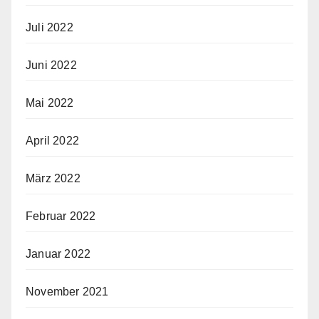
Juli 2022
Juni 2022
Mai 2022
April 2022
März 2022
Februar 2022
Januar 2022
November 2021