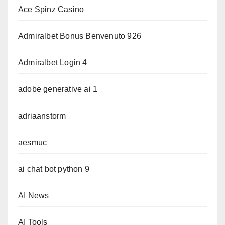
Ace Spinz Casino
Admiralbet Bonus Benvenuto 926
Admiralbet Login 4
adobe generative ai 1
adriaanstorm
aesmuc
ai chat bot python 9
AI News
AI Tools