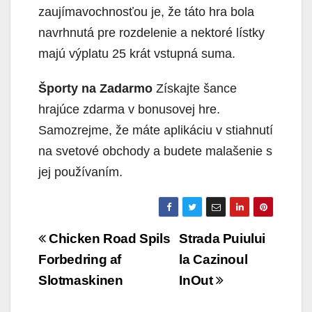
zaujímavochnosťou je, že táto hra bola
navrhnutá pre rozdelenie a nektoré lístky
majú výplatu 25 krát vstupná suma.
Športy na Zadarmo
Získajte šance
hrajúce zdarma v bonusovej hre.
Samozrejme, že máte aplikáciu v stiahnutí
na svetové obchody a budete malašenie s
jej používaním.
Beitragsnavigation
Chicken Road Spils
Strada Puiului
Forbedring af
la Cazinoul
Slotmaskinen
InOut