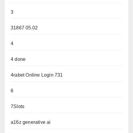
3
31867 05.02
4
4 done
4rabet Online Login 731
6
7Slots
a16z generative ai