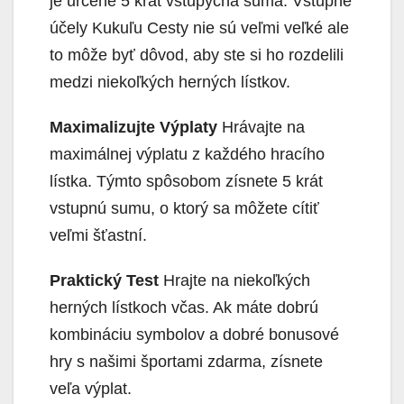
je určené 5 krát vstupyčná suma. Vstupné
účely Kukuľu Cesty nie sú veľmi veľké ale
to môže byť dôvod, aby ste si ho rozdelili
medzi niekoľkých herných lístkov.
Maximalizujte Výplaty
Hrávajte na
maximálnej výplatu z každého hracího
lístka. Týmto spôsobom zísnete 5 krát
vstupnú sumu, o ktorý sa môžete cítiť
veľmi šťastní.
Praktický Test
Hrajte na niekoľkých
herných lístkoch včas. Ak máte dobrú
kombináciu symbolov a dobré bonusové
hry s našimi športami zdarma, zísnete
veľa výplat.