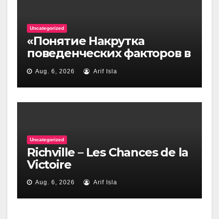
Uncategorized
«Понятие Накрутка
поведенческих факторов в
контексте интернет-
Aug. 6, 2026
Arif Isla
технологий»
Uncategorized
Richville – Les Chances de la
Victoire
Aug. 6, 2026
Arif Isla