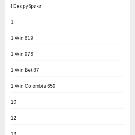
! Без рубрики
1
1 Win 619
1 Win 976
1 Win Bet 87
1 Win Colombia 659
10
12
13