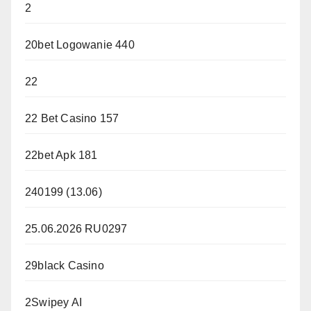
2
20bet Logowanie 440
22
22 Bet Casino 157
22bet Apk 181
240199 (13.06)
25.06.2026 RU0297
29black Casino
2Swipey AI