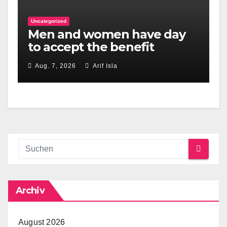
Uncategorized
Men and women have day
to accept the benefit
quickly just after they�s
Aug. 7, 2026
Arif Isla
offered
Archiv
August 2026