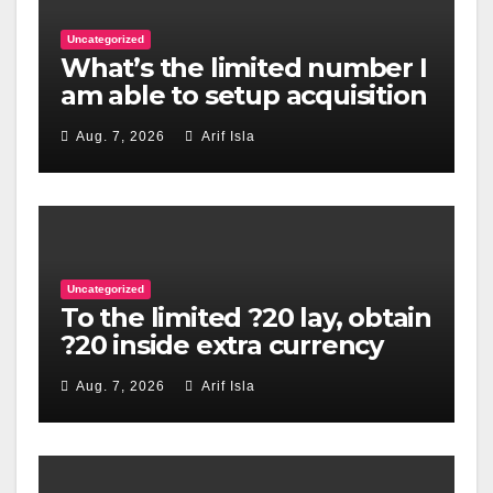
Uncategorized
What’s the limited number I
am able to setup acquisition
so you’re able to an online
Aug. 7, 2026
Arif Isla
casino?
Uncategorized
To the limited ?20 lay, obtain
?20 inside extra currency
and you can one hundred
Aug. 7, 2026
Arif Isla
revolves valued when you
look at the ?0