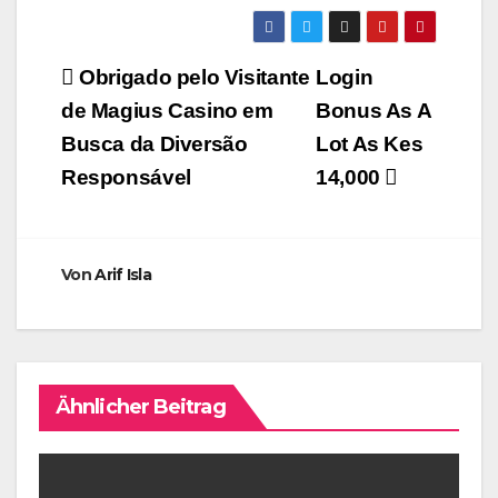
Beitragsnavigation
Obrigado pelo Visitante
Login
de Magius Casino em
Bonus As A
Busca da Diversão
Lot As Kes
Responsável
14,000
Von
Arif Isla
Ähnlicher Beitrag