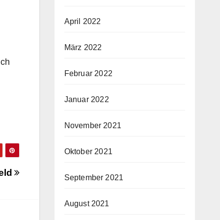
April 2022
März 2022
ich
Februar 2022
Januar 2022
November 2021
Oktober 2021
feld
September 2021
August 2021