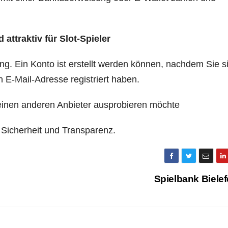
 attraktiv für Slot-Spieler
ung. Ein Konto ist erstellt werden können, nachdem Sie s
E-Mail-Adresse registriert haben.
einen anderen Anbieter ausprobieren möchte
 Sicherheit und Transparenz.
Spielbank Biele