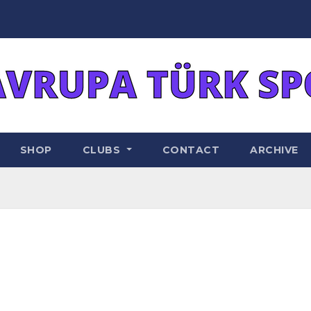
SHOP
CLUBS
CONTACT
ARCHIVE