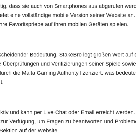
chtig, dass sie auch von Smartphones aus abgerufen wer
tet eine vollständige mobile Version seiner Website an.
re Favoritspriebe auf ihren mobilen Geräten spielen.
ntscheidender Bedeutung. StakeBro legt großen Wert auf 
 Überprüfungen und Verifizierungen seiner Spiele sowie
ch die Malta Gaming Authority lizenziert, was bedeute
t.
ktiv und kann per Live-Chat oder Email erreicht werden.
en zur Verfügung, um Fragen zu beantworten und Problem
ektion auf der Website.