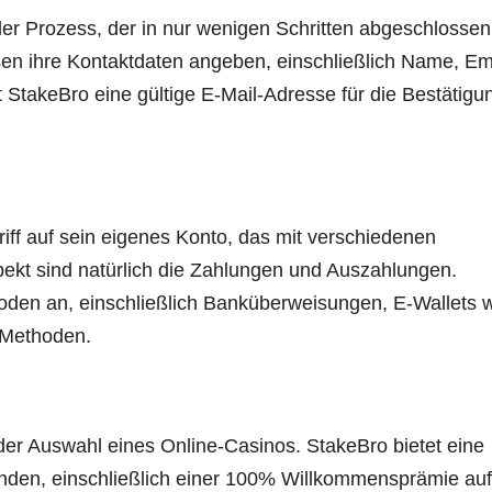
ller Prozess, der in nur wenigen Schritten abgeschlossen
n ihre Kontaktdaten angeben, einschließlich Name, Em
 StakeBro eine gültige E-Mail-Adresse für die Bestätigu
riff auf sein eigenes Konto, das mit verschiedenen
spekt sind natürlich die Zahlungen und Auszahlungen.
oden an, einschließlich Banküberweisungen, E-Wallets 
h-Methoden.
 der Auswahl eines Online-Casinos. StakeBro bietet eine
nden, einschließlich einer 100% Willkommensprämie auf