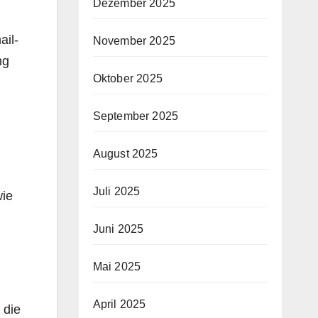
Dezember 2025
ail-
November 2025
ng
Oktober 2025
September 2025
August 2025
Juli 2025
wie
Juni 2025
Mai 2025
April 2025
 die