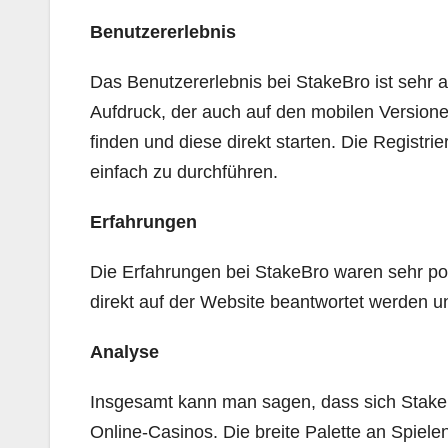
Benutzererlebnis
Das Benutzererlebnis bei StakeBro ist sehr
Aufdruck, der auch auf den mobilen Versione
finden und diese direkt starten. Die Registr
einfach zu durchführen.
Erfahrungen
Die Erfahrungen bei StakeBro waren sehr posi
direkt auf der Website beantwortet werden un
Analyse
Insgesamt kann man sagen, dass sich StakeBr
Online-Casinos. Die breite Palette an Spi