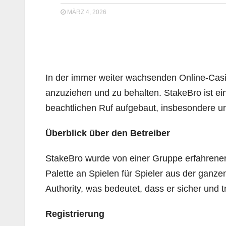
MÄRZ 4, 2026
In der immer weiter wachsenden Online-Casino
anzuziehen und zu behalten. StakeBro ist ein 
beachtlichen Ruf aufgebaut, insbesondere unt
Überblick über den Betreiber
StakeBro wurde von einer Gruppe erfahrener 
Palette an Spielen für Spieler aus der ganzen
Authority, was bedeutet, dass er sicher und t
Registrierung