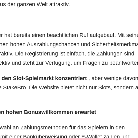
s der ganzen Welt attraktiv.
er hat bereits einen beachtlichen Ruf aufgebaut. Mit sein
einen hohen Auszahlungschancen und Sicherheitsmerkm
aktiv. Die Registrierung ist einfach, die Zahlungen sind
fektiv und steht zur Verfügung, um Fragen zu beantworte
 den Slot-Spielmarkt konzentriert
, aber wenige davo
ie StakeBro. Die Website bietet nicht nur Slots, sondern 
inen hohen Bonuswillkommen erwartet
uswahl an Zahlungsmethoden für das Spielern in den
 mit einer Banküberweisung oder E-Wallet zahlen und