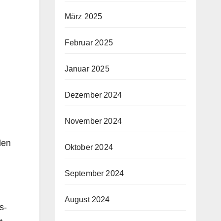
März 2025
Februar 2025
Januar 2025
Dezember 2024
November 2024
den
Oktober 2024
September 2024
August 2024
s-