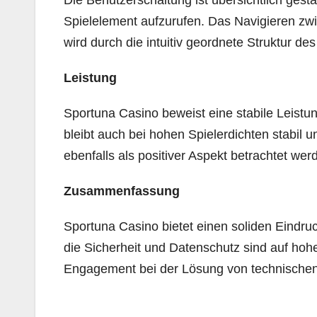
Die Benutzerschaltung ist übersichtlich gest
Spielelement aufzurufen. Das Navigieren zw
wird durch die intuitiv geordnete Struktur des
Leistung
Sportuna Casino beweist eine stabile Leistu
bleibt auch bei hohen Spielerdichten stabil un
ebenfalls als positiver Aspekt betrachtet wer
Zusammenfassung
Sportuna Casino bietet einen soliden Eindruck
die Sicherheit und Datenschutz sind auf ho
Engagement bei der Lösung von technische