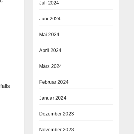
t-
Juli 2024
Juni 2024
Mai 2024
April 2024
März 2024
Februar 2024
falls
Januar 2024
Dezember 2023
November 2023