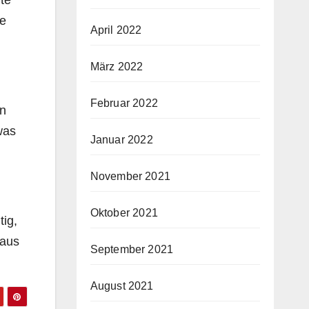
hte
te
April 2022
März 2022
Februar 2022
en
was
Januar 2022
November 2021
Oktober 2021
tig,
haus
September 2021
August 2021