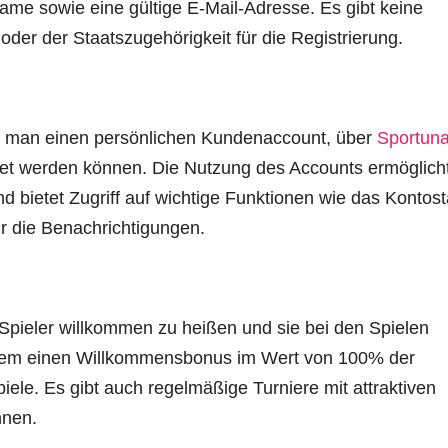
me sowie eine gültige E-Mail-Adresse. Es gibt keine
der der Staatszugehörigkeit für die Registrierung.
ält man einen persönlichen Kundenaccount, über
Sportun
tet werden können. Die Nutzung des Accounts ermöglich
nd bietet Zugriff auf wichtige Funktionen wie das Kontos
r die Benachrichtigungen.
pieler willkommen zu heißen und sie bei den Spielen
derem einen Willkommensbonus im Wert von 100% der
iele. Es gibt auch regelmäßige Turniere mit attraktiven
hnen.