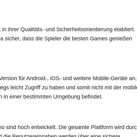
in ihrer Qualitäts- und Sicherheitsorientierung etabliert.
na sicher, dass die Spieler die besten Games genießen
Version für Android-, iOS- und weitere Mobile-Geräte an.
egs leicht Zugriff zu haben und somit nicht mit der mobi
h in einer bestimmten Umgebung befindet.
o sind hoch entwickelt. Die gesamte Plattform wird dur
 die Benutzereingaben werden über eine sichere