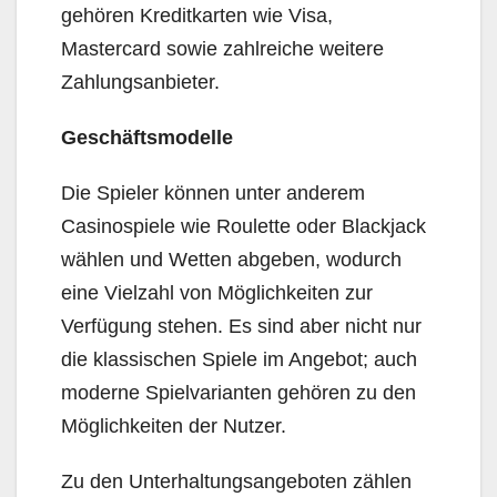
gehören Kreditkarten wie Visa,
Mastercard sowie zahlreiche weitere
Zahlungsanbieter.
Geschäftsmodelle
Die Spieler können unter anderem
Casinospiele wie Roulette oder Blackjack
wählen und Wetten abgeben, wodurch
eine Vielzahl von Möglichkeiten zur
Verfügung stehen. Es sind aber nicht nur
die klassischen Spiele im Angebot; auch
moderne Spielvarianten gehören zu den
Möglichkeiten der Nutzer.
Zu den Unterhaltungsangeboten zählen