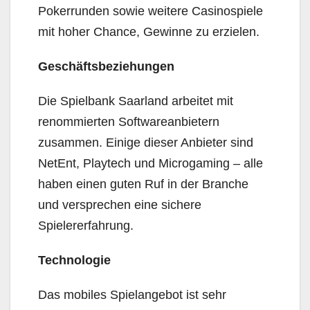
Pokerrunden sowie weitere Casinospiele
mit hoher Chance, Gewinne zu erzielen.
Geschäftsbeziehungen
Die Spielbank Saarland arbeitet mit
renommierten Softwareanbietern
zusammen. Einige dieser Anbieter sind
NetEnt, Playtech und Microgaming – alle
haben einen guten Ruf in der Branche
und versprechen eine sichere
Spielererfahrung.
Technologie
Das mobiles Spielangebot ist sehr