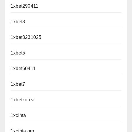
1xbet290411
1xbet3
1xbet3231025
1xbet5
1xbet60411
1xbet7
1xbetkorea
1xcinta
1xcinta.org