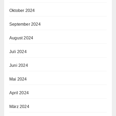
Oktober 2024
September 2024
August 2024
Juli 2024
Juni 2024
Mai 2024
April 2024
März 2024