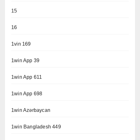
15
16
1vin 169
1win App 39
1win App 611
1win App 698
1win Azərbaycan
1win Bangladesh 449