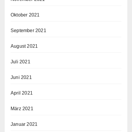
Oktober 2021
September 2021
August 2021
Juli 2021
Juni 2021
April 2021
März 2021
Januar 2021