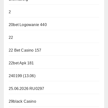
2
20bet Logowanie 440
22
22 Bet Casino 157
22bet Apk 181
240199 (13.06)
25.06.2026 RU0297
29black Casino