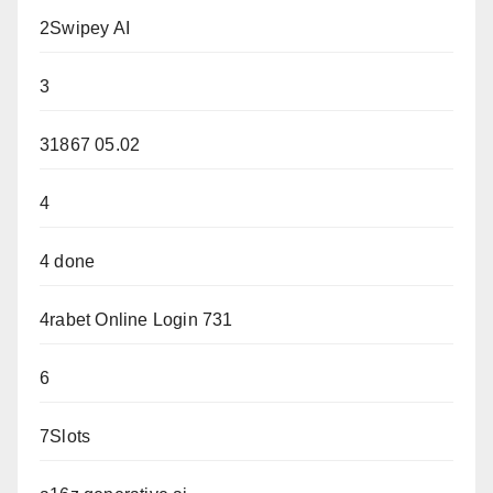
2Swipey AI
3
31867 05.02
4
4 done
4rabet Online Login 731
6
7Slots