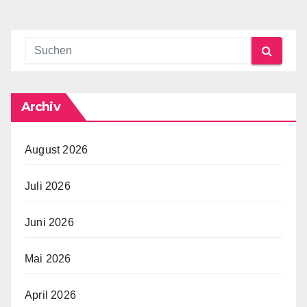
Archiv
August 2026
Juli 2026
Juni 2026
Mai 2026
April 2026