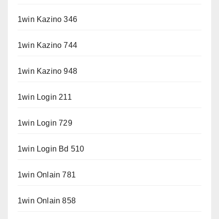
1win Kazino 346
1win Kazino 744
1win Kazino 948
1win Login 211
1win Login 729
1win Login Bd 510
1win Onlain 781
1win Onlain 858