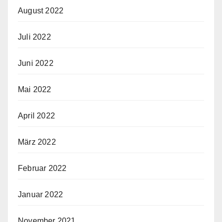
August 2022
Juli 2022
Juni 2022
Mai 2022
April 2022
März 2022
Februar 2022
Januar 2022
November 2021