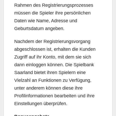
Rahmen des Registrierungsprozesses
müssen die Spieler ihre persönlichen
Daten wie Name, Adresse und
Geburtsdatum angeben.
Nachdem der Registrierungsvorgang
abgeschlossen ist, erhalten die Kunden
Zugriff auf ihr Konto, mit dem sie sich
dann einloggen können. Die Spielbank
Saarland bietet ihren Spielern eine
Vielzahl an Funktionen zu Verfügung,
unter anderem können diese ihre
Profilinformationen bearbeiten und ihre
Einstellungen überprüfen.