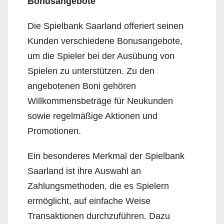
Bonusangebote
Die Spielbank Saarland offeriert seinen
Kunden verschiedene Bonusangebote,
um die Spieler bei der Ausübung von
Spielen zu unterstützen. Zu den
angebotenen Boni gehören
Willkommensbeträge für Neukunden
sowie regelmäßige Aktionen und
Promotionen.
Ein besonderes Merkmal der Spielbank
Saarland ist ihre Auswahl an
Zahlungsmethoden, die es Spielern
ermöglicht, auf einfache Weise
Transaktionen durchzuführen. Dazu