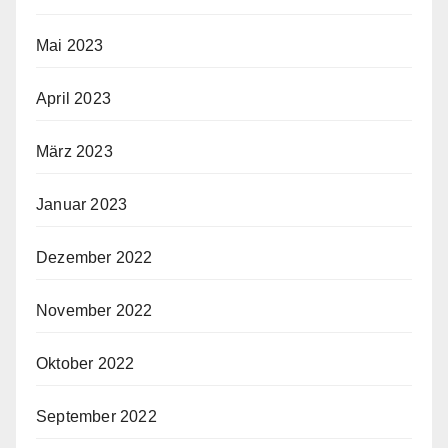
Mai 2023
April 2023
März 2023
Januar 2023
Dezember 2022
November 2022
Oktober 2022
September 2022