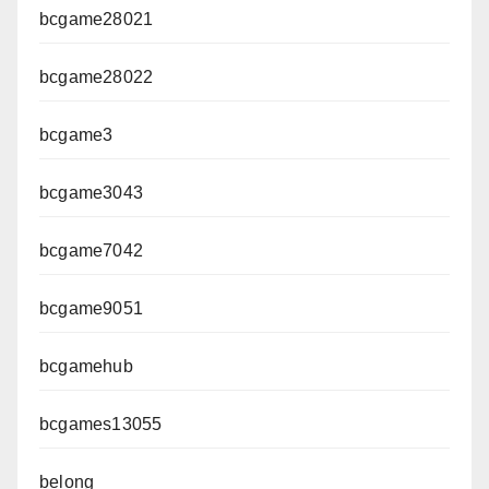
bcgame28021
bcgame28022
bcgame3
bcgame3043
bcgame7042
bcgame9051
bcgamehub
bcgames13055
belong