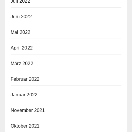
Juli 2022
Juni 2022
Mai 2022
April 2022
März 2022
Februar 2022
Januar 2022
November 2021
Oktober 2021