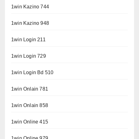
1win Kazino 744
1win Kazino 948
1win Login 211
1win Login 729
1win Login Bd 510
1win Onlain 781
1win Onlain 858
1win Online 415
1win Online 979