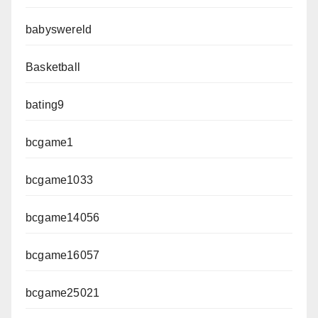
babyswereld
Basketball
bating9
bcgame1
bcgame1033
bcgame14056
bcgame16057
bcgame25021