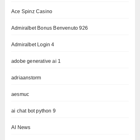
Ace Spinz Casino
Admiralbet Bonus Benvenuto 926
Admiralbet Login 4
adobe generative ai 1
adriaanstorm
aesmuc
ai chat bot python 9
AI News