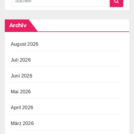
Archiv
August 2026
Juli 2026
Juni 2026
Mai 2026
April 2026
März 2026