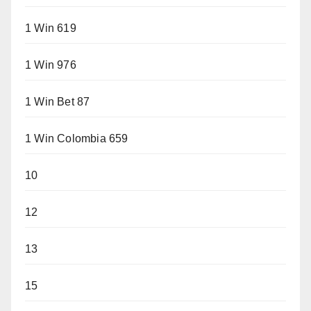
1 Win 619
1 Win 976
1 Win Bet 87
1 Win Colombia 659
10
12
13
15