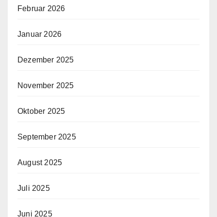
Februar 2026
Januar 2026
Dezember 2025
November 2025
Oktober 2025
September 2025
August 2025
Juli 2025
Juni 2025