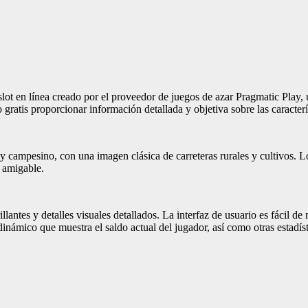
t en línea creado por el proveedor de juegos de azar Pragmatic Play, 
gratis proporcionar información detallada y objetiva sobre las caracter
y campesino, con una imagen clásica de carreteras rurales y cultivos. L
y amigable.
lantes y detalles visuales detallados. La interfaz de usuario es fácil d
dinámico que muestra el saldo actual del jugador, así como otras estadíst