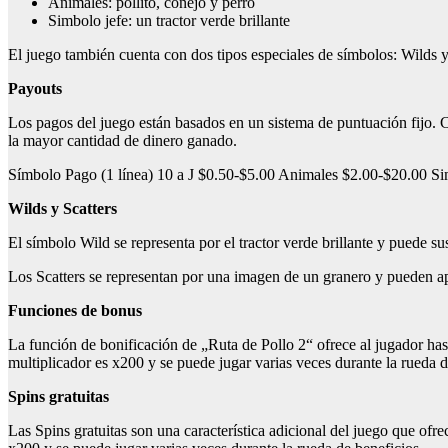
Animales: pollito, conejo y perro
Simbolo jefe: un tractor verde brillante
El juego también cuenta con dos tipos especiales de símbolos: Wilds y
Payouts
Los pagos del juego están basados en un sistema de puntuación fijo. Ca
la mayor cantidad de dinero ganado.
Símbolo Pago (1 línea) 10 a J $0.50-$5.00 Animales $2.00-$20.00 Si
Wilds y Scatters
El símbolo Wild se representa por el tractor verde brillante y puede sust
Los Scatters se representan por una imagen de un granero y pueden apar
Funciones de bonus
La función de bonificación de „Ruta de Pollo 2“ ofrece al jugador h
multiplicador es x200 y se puede jugar varias veces durante la rueda d
Spins gratuitas
Las Spins gratuitas son una característica adicional del juego que of