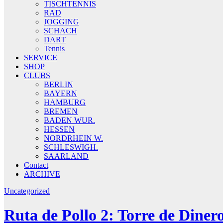
TISCHTENNIS
RAD
JOGGING
SCHACH
DART
Tennis
SERVICE
SHOP
CLUBS
BERLIN
BAYERN
HAMBURG
BREMEN
BADEN WUR.
HESSEN
NORDRHEIN W.
SCHLESWIGH.
SAARLAND
Contact
ARCHIVE
Uncategorized
Ruta de Pollo 2: Torre de Diner