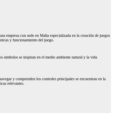
una empresa con sede en Malta especializada en la creación de juegos
ísticas y funcionamiento del juego.
os simbolos se inspiran en el medio ambiente natural y la vida
e navegar y comprenden los controles principales se encuentran en la
icas relevantes.