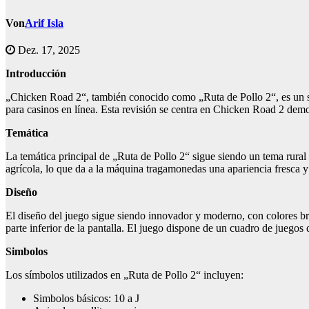
Von
Arif Isla
Dez. 17, 2025
Introducción
„Chicken Road 2“, también conocido como „Ruta de Pollo 2“, es un slo
para casinos en línea. Esta revisión se centra en Chicken Road 2 demo 
Temática
La temática principal de „Ruta de Pollo 2“ sigue siendo un tema rural 
agrícola, lo que da a la máquina tragamonedas una apariencia fresca 
Diseño
El diseño del juego sigue siendo innovador y moderno, con colores bril
parte inferior de la pantalla. El juego dispone de un cuadro de juegos 
Simbolos
Los símbolos utilizados en „Ruta de Pollo 2“ incluyen:
Simbolos básicos: 10 a J