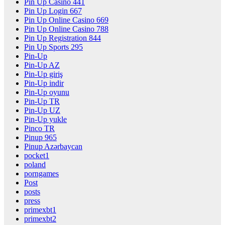
Pin Up Casino 441
Pin Up Login 667
Pin Up Online Casino 669
Pin Up Online Casino 788
Pin Up Registration 844
Pin Up Sports 295
Pin-Up
Pin-Up AZ
Pin-Up giriş
Pin-Up indir
Pin-Up oyunu
Pin-Up TR
Pin-Up UZ
Pin-Up yukle
Pinco TR
Pinup 965
Pinup Azərbaycan
pocket1
poland
porngames
Post
posts
press
primexbt1
primexbt2