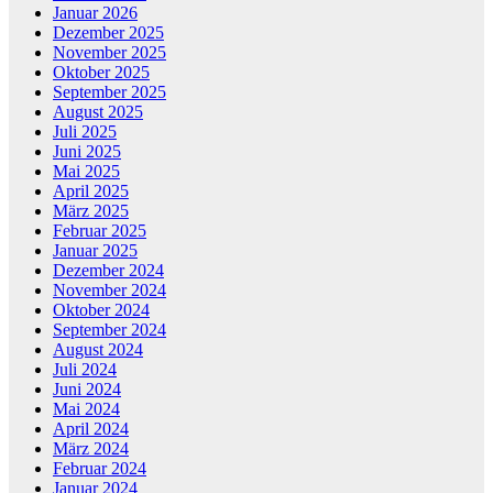
Januar 2026
Dezember 2025
November 2025
Oktober 2025
September 2025
August 2025
Juli 2025
Juni 2025
Mai 2025
April 2025
März 2025
Februar 2025
Januar 2025
Dezember 2024
November 2024
Oktober 2024
September 2024
August 2024
Juli 2024
Juni 2024
Mai 2024
April 2024
März 2024
Februar 2024
Januar 2024