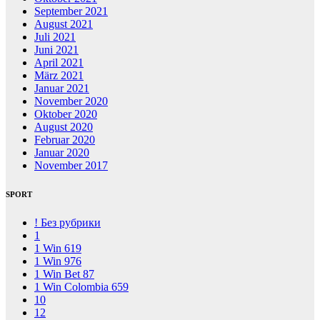
September 2021
August 2021
Juli 2021
Juni 2021
April 2021
März 2021
Januar 2021
November 2020
Oktober 2020
August 2020
Februar 2020
Januar 2020
November 2017
SPORT
! Без рубрики
1
1 Win 619
1 Win 976
1 Win Bet 87
1 Win Colombia 659
10
12