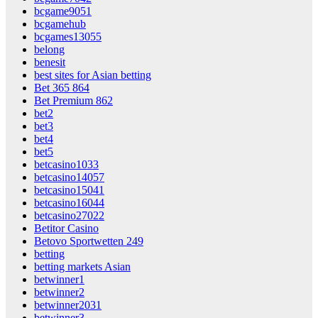
bcgame9051
bcgamehub
bcgames13055
belong
benesit
best sites for Asian betting
Bet 365 864
Bet Premium 862
bet2
bet3
bet4
bet5
betcasino1033
betcasino14057
betcasino15041
betcasino16044
betcasino27022
Betitor Casino
Betovo Sportwetten 249
betting
betting markets Asian
betwinner1
betwinner2
betwinner2031
betwinner3