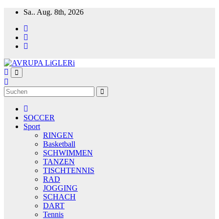
Zum
Sa.. Aug. 8th, 2026
Inhalt
springen
SOCCER
Sport
RINGEN
Basketball
SCHWIMMEN
TANZEN
TISCHTENNIS
RAD
JOGGING
SCHACH
DART
Tennis