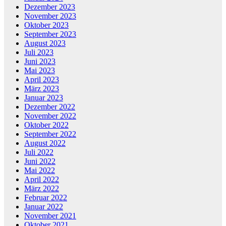
Dezember 2023
November 2023
Oktober 2023
September 2023
August 2023
Juli 2023
Juni 2023
Mai 2023
April 2023
März 2023
Januar 2023
Dezember 2022
November 2022
Oktober 2022
September 2022
August 2022
Juli 2022
Juni 2022
Mai 2022
April 2022
März 2022
Februar 2022
Januar 2022
November 2021
Oktober 2021