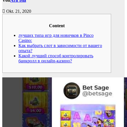
Von
Arif Isla
Okt. 21, 2020
Content
лучших типа игр для новичков в Pinco
Casino:
Как выбрать слот в зависимости от вашего
опыта?
Какой лучший способ контролировать
банкролл в онлайн-казино?