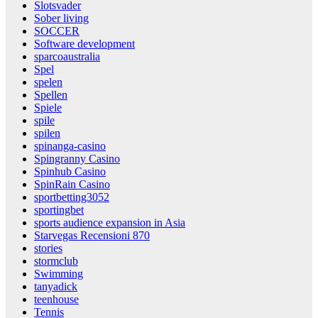
Slotsvader
Sober living
SOCCER
Software development
sparcoaustralia
Spel
spelen
Spellen
Spiele
spile
spilen
spinanga-casino
Spingranny Casino
Spinhub Casino
SpinRain Casino
sportbetting3052
sportingbet
sports audience expansion in Asia
Starvegas Recensioni 870
stories
stormclub
Swimming
tanyadick
teenhouse
Tennis