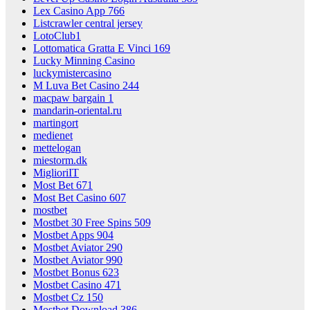
Lex Casino App 766
Listcrawler central jersey
LotoClub1
Lottomatica Gratta E Vinci 169
Lucky Minning Casino
luckymistercasino
M Luva Bet Casino 244
macpaw bargain 1
mandarin-oriental.ru
martingort
medienet
mettelogan
miestorm.dk
MiglioriIT
Most Bet 671
Most Bet Casino 607
mostbet
Mostbet 30 Free Spins 509
Mostbet Apps 904
Mostbet Aviator 290
Mostbet Aviator 990
Mostbet Bonus 623
Mostbet Casino 471
Mostbet Cz 150
Mostbet Download 386