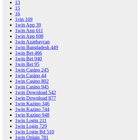
13
15
16
1vin 169
1win App 39
1win App 611
1win App 698
1win Azərbaycan
1win Bangladesh 449
1win Bet 466
1win Bet 940
1win Bet 95
1win Casino 245
1win Casino 44
1win Casino 802
1win Casino 945
1win Download 542
1win Download 877
1win Kazino 346
1win Kazino 744
1win Kazino 948
1win Login 211
1win Login 729
1win Login Bd 510
1win Onlain 781