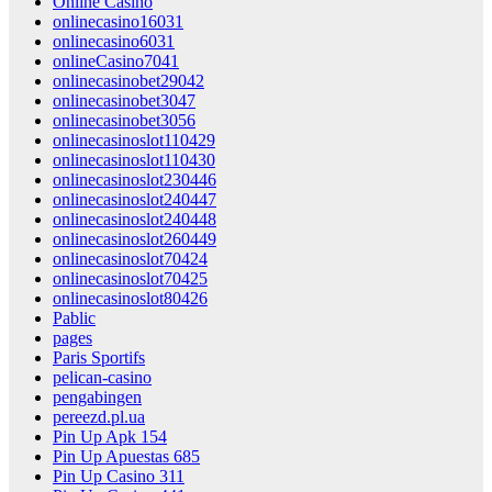
Online Casino
onlinecasino16031
onlinecasino6031
onlineCasino7041
onlinecasinobet29042
onlinecasinobet3047
onlinecasinobet3056
onlinecasinoslot110429
onlinecasinoslot110430
onlinecasinoslot230446
onlinecasinoslot240447
onlinecasinoslot240448
onlinecasinoslot260449
onlinecasinoslot70424
onlinecasinoslot70425
onlinecasinoslot80426
Pablic
pages
Paris Sportifs
pelican-casino
pengabingen
pereezd.pl.ua
Pin Up Apk 154
Pin Up Apuestas 685
Pin Up Casino 311