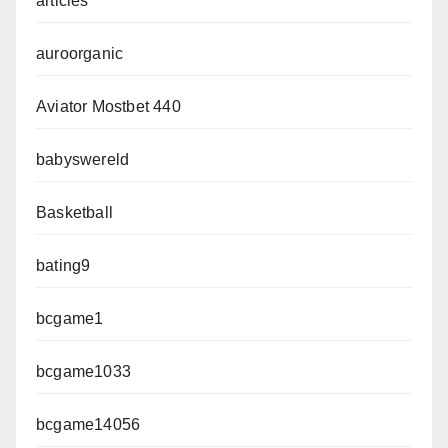
articles
auroorganic
Aviator Mostbet 440
babyswereld
Basketball
bating9
bcgame1
bcgame1033
bcgame14056