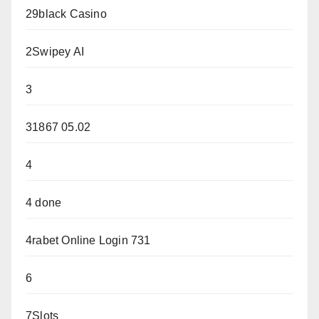
29black Casino
2Swipey AI
3
31867 05.02
4
4 done
4rabet Online Login 731
6
7Slots