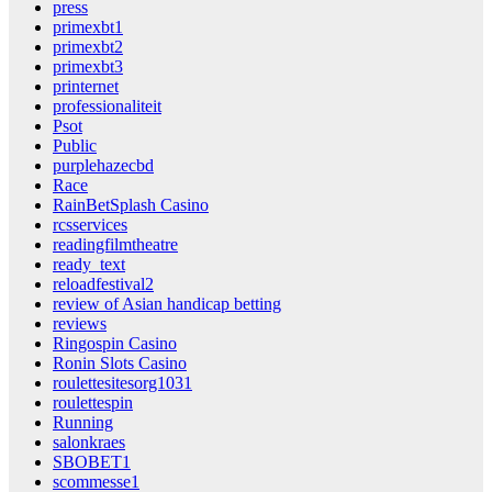
press
primexbt1
primexbt2
primexbt3
printernet
professionaliteit
Psot
Public
purplehazecbd
Race
RainBetSplash Casino
rcsservices
readingfilmtheatre
ready_text
reloadfestival2
review of Asian handicap betting
reviews
Ringospin Casino
Ronin Slots Casino
roulettesitesorg1031
roulettespin
Running
salonkraes
SBOBET1
scommesse1