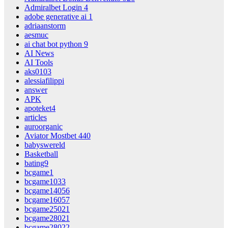
Admiralbet Login 4
adobe generative ai 1
adriaanstorm
aesmuc
ai chat bot python 9
AI News
AI Tools
aks0103
alessiafilippi
answer
APK
apoteket4
articles
auroorganic
Aviator Mostbet 440
babyswereld
Basketball
bating9
bcgame1
bcgame1033
bcgame14056
bcgame16057
bcgame25021
bcgame28021
bcgame28022