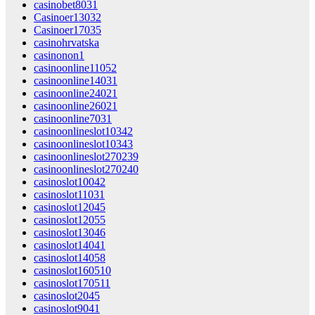
casinobet8031
Casinoer13032
Casinoer17035
casinohrvatska
casinonon1
casinoonline11052
casinoonline14031
casinoonline24021
casinoonline26021
casinoonline7031
casinoonlineslot10342
casinoonlineslot10343
casinoonlineslot270239
casinoonlineslot270240
casinoslot10042
casinoslot11031
casinoslot12045
casinoslot12055
casinoslot13046
casinoslot14041
casinoslot14058
casinoslot160510
casinoslot170511
casinoslot2045
casinoslot9041