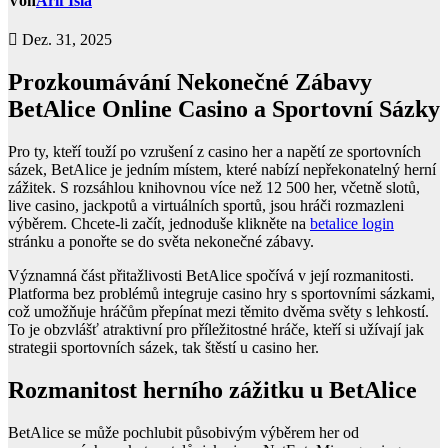
Von
Arif Isla
Dez. 31, 2025
Prozkoumávání Nekonečné Zábavy
BetAlice Online Casino a Sportovní Sázky
Pro ty, kteří touží po vzrušení z casino her a napětí ze sportovních
sázek, BetAlice je jedním místem, které nabízí nepřekonatelný herní
zážitek. S rozsáhlou knihovnou více než 12 500 her, včetně slotů,
live casino, jackpotů a virtuálních sportů, jsou hráči rozmazleni
výběrem. Chcete-li začít, jednoduše klikněte na
betalice login
stránku a ponořte se do světa nekonečné zábavy.
Významná část přitažlivosti BetAlice spočívá v její rozmanitosti.
Platforma bez problémů integruje casino hry s sportovními sázkami,
což umožňuje hráčům přepínat mezi těmito dvěma světy s lehkostí.
To je obzvlášť atraktivní pro příležitostné hráče, kteří si užívají jak
strategii sportovních sázek, tak štěstí u casino her.
Rozmanitost herního zážitku u BetAlice
BetAlice se může pochlubit působivým výběrem her od