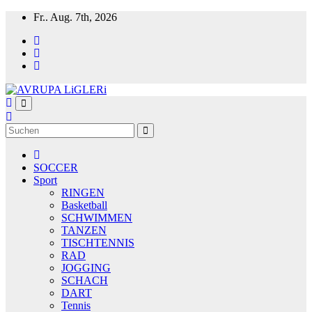
Zum
Fr.. Aug. 7th, 2026
Inhalt
springen
SOCCER
Sport
RINGEN
Basketball
SCHWIMMEN
TANZEN
TISCHTENNIS
RAD
JOGGING
SCHACH
DART
Tennis