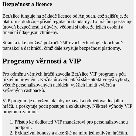
Bezpečnost a licence
BetAlice funguje na základě licence od Anjouan, což zajišťuje, že
platforma dodržuje přísné regulační standardy. To hráčům poskytuje
úroveň bezpečnosti a důvěry, vědomi si toho, že jejich osobní a
finanční údaje jsou chráněny.
Stránka také používá pokročilé šifrovací technologie k ochraně
transakcí a dat hráčů, čímž dále zvyšuje bezpečnost platformy.
Programy věrnosti a VIP
Pro odměnu věrných hráčů zavedla BetAlice VIP program s pěti
různými úrovněmi. Každá úroveň nabízí stále atraktivnější výhody,
včetně personalizovaných nabídek, vyšších limitů výběrů a
zvýšených cashbacků.
VIP program je navržen tak, aby uznával a odměňoval loajalitu
hráčů, a poskytuje pocit postupu a exkluzivity. Některé výhody VIP
programu zahrnují:
Přístup ke dedicated VIP manažerovi pro personalizovanou
podporu.
Exkluzivní bonusy a akce šité na míru jednotlivým hráčům.