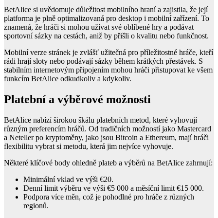
BetAlice si uvědomuje důležitost mobilního hraní a zajistila, že její
platforma je plně optimalizovaná pro desktop i mobilní zařízení. To
znamená, že hráči si mohou užívat své oblíbené hry a podávat
sportovní sázky na cestách, aniž by přišli o kvalitu nebo funkčnost.
Mobilní verze stránek je zvlášť užitečná pro příležitostné hráče, kteří
rádi hrají sloty nebo podávají sázky během krátkých přestávek. S
stabilním internetovým připojením mohou hráči přistupovat ke všem
funkcím BetAlice odkudkoliv a kdykoliv.
Platební a výběrové možnosti
BetAlice nabízí širokou škálu platebních metod, které vyhovují
různým preferencím hráčů. Od tradičních možností jako Mastercard
a Neteller po kryptoměny, jako jsou Bitcoin a Ethereum, mají hráči
flexibilitu vybrat si metodu, která jim nejvíce vyhovuje.
Některé klíčové body ohledně plateb a výběrů na BetAlice zahrnují:
Minimální vklad ve výši €20.
Denní limit výběru ve výši €5 000 a měsíční limit €15 000.
Podpora více měn, což je pohodlné pro hráče z různých
regionů.