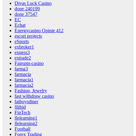
Divas Luck Casino
done 240199
done 37547
EC
Echat
Energycasino Opinie 412
escort projects
eSports
exbroker1
exness3
extrade2
Fairspin-casino
farma3
farmacia
farmacia1
farmacia2
Fashion, Jewelry
fast withdraw casino
fatboysdiner
filibid
FinTech
flelearning1
flelearning2
Football
Forex Trading