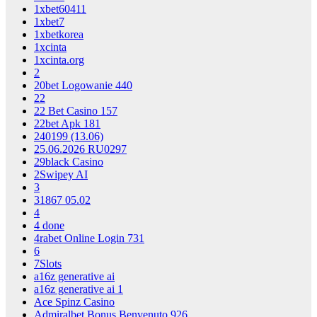
1xbet60411
1xbet7
1xbetkorea
1xcinta
1xcinta.org
2
20bet Logowanie 440
22
22 Bet Casino 157
22bet Apk 181
240199 (13.06)
25.06.2026 RU0297
29black Casino
2Swipey AI
3
31867 05.02
4
4 done
4rabet Online Login 731
6
7Slots
a16z generative ai
a16z generative ai 1
Ace Spinz Casino
Admiralbet Bonus Benvenuto 926