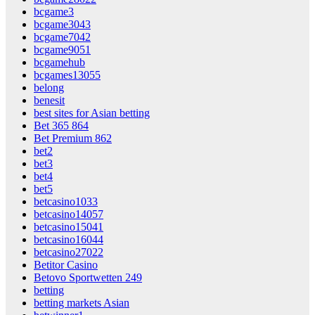
bcgame3
bcgame3043
bcgame7042
bcgame9051
bcgamehub
bcgames13055
belong
benesit
best sites for Asian betting
Bet 365 864
Bet Premium 862
bet2
bet3
bet4
bet5
betcasino1033
betcasino14057
betcasino15041
betcasino16044
betcasino27022
Betitor Casino
Betovo Sportwetten 249
betting
betting markets Asian