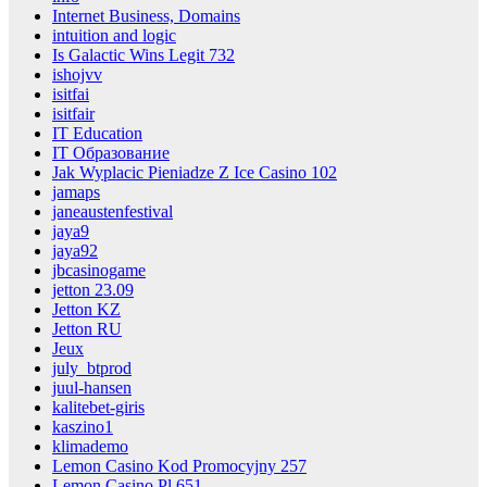
Internet Business, Domains
intuition and logic
Is Galactic Wins Legit 732
ishojvv
isitfai
isitfair
IT Education
IT Образование
Jak Wyplacic Pieniadze Z Ice Casino 102
jamaps
janeaustenfestival
jaya9
jaya92
jbcasinogame
jetton 23.09
Jetton KZ
Jetton RU
Jeux
july_btprod
juul-hansen
kalitebet-giris
kaszino1
klimademo
Lemon Casino Kod Promocyjny 257
Lemon Casino Pl 651