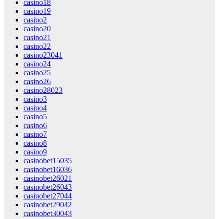
casino18
casino19
casino2
casino20
casino21
casino22
casino23041
casino24
casino25
casino26
casino28023
casino3
casino4
casino5
casino6
casino7
casino8
casino9
casinobet15035
casinobet16036
casinobet26021
casinobet26043
casinobet27044
casinobet29042
casinobet30043