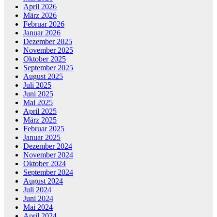
April 2026
März 2026
Februar 2026
Januar 2026
Dezember 2025
November 2025
Oktober 2025
September 2025
August 2025
Juli 2025
Juni 2025
Mai 2025
April 2025
März 2025
Februar 2025
Januar 2025
Dezember 2024
November 2024
Oktober 2024
September 2024
August 2024
Juli 2024
Juni 2024
Mai 2024
April 2024