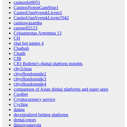
casinoslot9051
CasinosNotonGamStop1
CasinoUtanSvenskLicens1
CasinoUtanSvenskLicens7042
casinowazamba
casono02123
Celuapuestas Argentina 13
CH
chat bot names 4
Chathub
Chatib
CIB
CIO Bulletin's digital platform insights
city2clean
cityoflondonmile2
cityoflondonmile3
cityoflondonmile4
comparison of Asian digital platforms and super apps
Coolbet
Cryptocurrency service
Cycling
dating
decentralized betting platforms
dental-rotors
dinuovoatavola