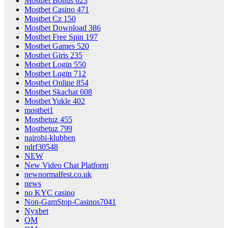
Mostbet Bonus 623
Mostbet Casino 471
Mostbet Cz 150
Mostbet Download 386
Mostbet Free Spin 197
Mostbet Games 520
Mostbet Giris 235
Mostbet Login 550
Mostbet Login 712
Mostbet Online 854
Mostbet Skachat 608
Mostbet Yukle 402
mostbet1
Mostbetuz 455
Mostbetuz 799
nairobi-klubben
ndrf30548
NEW
New Video Chat Platform
newnormalfest.co.uk
news
no KYC casino
Non-GamStop-Casinos7041
Nyxbet
OM