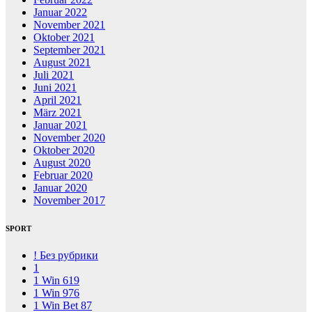
Januar 2022
November 2021
Oktober 2021
September 2021
August 2021
Juli 2021
Juni 2021
April 2021
März 2021
Januar 2021
November 2020
Oktober 2020
August 2020
Februar 2020
Januar 2020
November 2017
SPORT
! Без рубрики
1
1 Win 619
1 Win 976
1 Win Bet 87