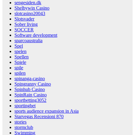
sengesiden.dk
Shelbywin Casino
slotcasino20043
Slotsvader
Sober living
SOCCER
Software development
sparcoaustralia
Spel
spelen
Spellen
Spiele
spile
spilen
spinanga-casino
Spingranny Casino
Spinhub Casino
SpinRain Casino
sportbetting3052
sportingbet
sports audience expansion in Asia
Starvegas Recensioni 870
stories
stormclub
Swimming