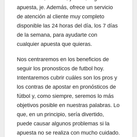
apuesta, je. Además, ofrece un servicio
de atención al cliente muy completo
disponible las 24 horas del día, los 7 días
de la semana, para ayudarte con
cualquier apuesta que quieras.
Nos centraremos en los beneficios de
seguir los pronosticos de futbol hoy.
Intentaremos cubrir cuáles son los pros y
los contras de apostar en pronósticos de
fútbol y, como siempre, seremos lo más
objetivos posible en nuestras palabras. Lo
que, en un principio, sería divertido,
puede causar algunos problemas si la
apuesta no se realiza con mucho cuidado.