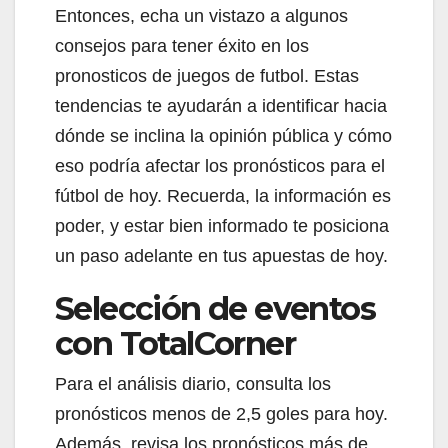
Entonces, echa un vistazo a algunos
consejos para tener éxito en los
pronosticos de juegos de futbol. Estas
tendencias te ayudarán a identificar hacia
dónde se inclina la opinión pública y cómo
eso podría afectar los pronósticos para el
fútbol de hoy. Recuerda, la información es
poder, y estar bien informado te posiciona
un paso adelante en tus apuestas de hoy.
Selección de eventos
con TotalCorner
Para el análisis diario, consulta los
pronósticos menos de 2,5 goles para hoy.
Además, revisa los pronósticos más de