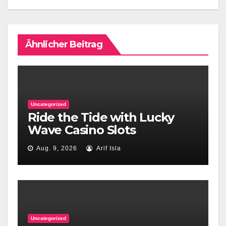
Ähnlicher Beitrag
Uncategorized
Ride the Tide with Lucky
Wave Casino Slots
Aug. 9, 2026
Arif Isla
Uncategorized