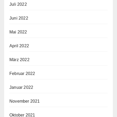
Juli 2022
Juni 2022
Mai 2022
April 2022
März 2022
Februar 2022
Januar 2022
November 2021
Oktober 2021