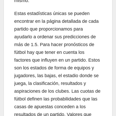
mismo.
Estas estadísticas únicas se pueden
encontrar en la página detallada de cada
partido que proporcionamos para
ayudarlo a ordenar sus predicciones de
más de 1.5. Para hacer pronósticos de
fútbol hay que tener en cuenta los
factores que influyen en un partido. Estos
son los estados de forma de equipos y
jugadores, las bajas, el estadio donde se
juega, la clasificación, resultados y
aspiraciones de los clubes. Las cuotas de
fútbol definen las probabilidades que las
casas de apuestas conceden a los
resultados de un partido. Valores que