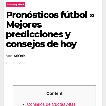
Uncategorized
Pronósticos fútbol »
Mejores
predicciones y
consejos de hoy
Von
Arif Isla
JUNI 7, 2024
Content
Consejos de Cuotas Altas