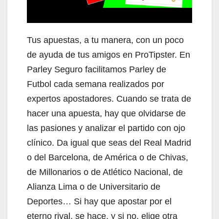
Tus apuestas, a tu manera, con un poco
de ayuda de tus amigos en ProTipster. En
Parley Seguro facilitamos Parley de
Futbol cada semana realizados por
expertos apostadores. Cuando se trata de
hacer una apuesta, hay que olvidarse de
las pasiones y analizar el partido con ojo
clínico. Da igual que seas del Real Madrid
o del Barcelona, de América o de Chivas,
de Millonarios o de Atlético Nacional, de
Alianza Lima o de Universitario de
Deportes… Si hay que apostar por el
eterno rival, se hace, y si no, elige otra