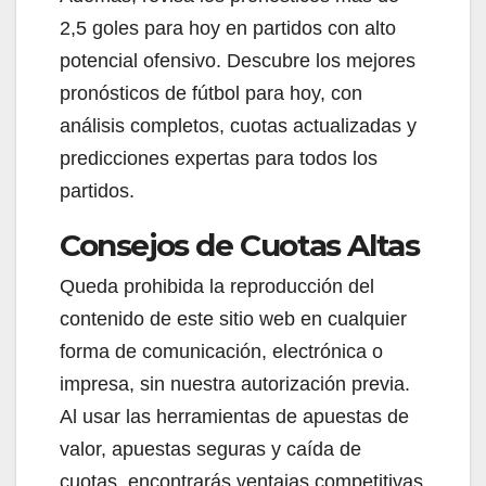
2,5 goles para hoy en partidos con alto
potencial ofensivo. Descubre los mejores
pronósticos de fútbol para hoy, con
análisis completos, cuotas actualizadas y
predicciones expertas para todos los
partidos.
Consejos de Cuotas Altas
Queda prohibida la reproducción del
contenido de este sitio web en cualquier
forma de comunicación, electrónica o
impresa, sin nuestra autorización previa.
Al usar las herramientas de apuestas de
valor, apuestas seguras y caída de
cuotas, encontrarás ventajas competitivas