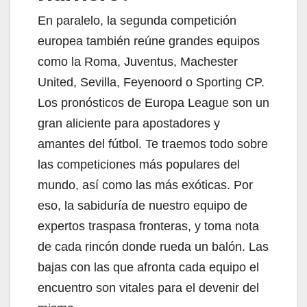
En paralelo, la segunda competición
europea también reúne grandes equipos
como la Roma, Juventus, Machester
United, Sevilla, Feyenoord o Sporting CP.
Los pronósticos de Europa League son un
gran aliciente para apostadores y
amantes del fútbol. Te traemos todo sobre
las competiciones más populares del
mundo, así como las más exóticas. Por
eso, la sabiduría de nuestro equipo de
expertos traspasa fronteras, y toma nota
de cada rincón donde rueda un balón. Las
bajas con las que afronta cada equipo el
encuentro son vitales para el devenir del