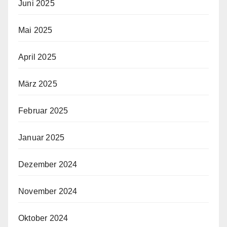
Juni 2025
Mai 2025
April 2025
März 2025
Februar 2025
Januar 2025
Dezember 2024
November 2024
Oktober 2024