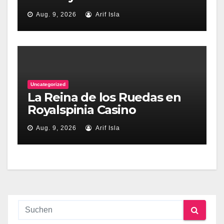
Comparison
Aug. 9, 2026
Arif Isla
Uncategorized
La Reina de los Ruedas en
Royalspinia Casino
Aug. 9, 2026
Arif Isla