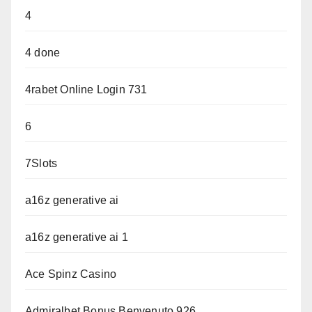
4
4 done
4rabet Online Login 731
6
7Slots
a16z generative ai
a16z generative ai 1
Ace Spinz Casino
Admiralbet Bonus Benvenuto 926