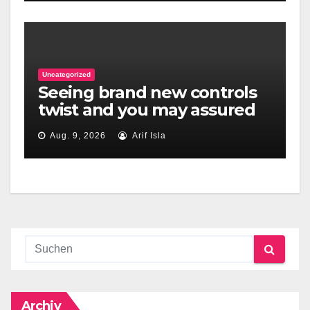
Uncategorized
Seeing brand new controls
twist and you may assured
your count appears renders
Aug. 9, 2026
Arif Isla
our roulette dining tables
endlessly fascinating
Archiv