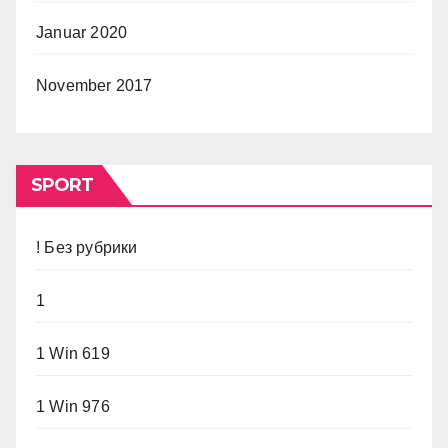
Januar 2020
November 2017
SPORT
! Без рубрики
1
1 Win 619
1 Win 976