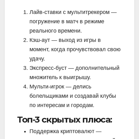
Лайв-ставки с мультитрекером —
погружение в матч в режиме
реального времени.
Кэш-аут — выход из игры в
момент, когда прочувствовал свою
удачу.
Экспресс-буст — дополнительный
множитель к выигрышу.
Мульти-игрок — делись
болельщиками и создавай клубы
по интересам и городам.
Топ-3 скрытых плюса:
Поддержка криптовалют —