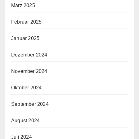
März 2025
Februar 2025
Januar 2025
Dezember 2024
November 2024
Oktober 2024
September 2024
August 2024
Juli 2024