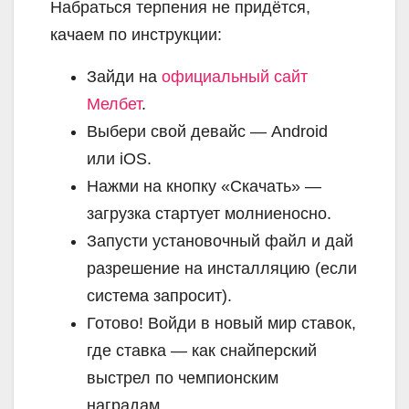
Набраться терпения не придётся,
качаем по инструкции:
Зайди на
официальный сайт
Мелбет
.
Выбери свой девайс — Android
или iOS.
Нажми на кнопку «Скачать» —
загрузка стартует молниеносно.
Запусти установочный файл и дай
разрешение на инсталляцию (если
система запросит).
Готово! Войди в новый мир ставок,
где ставка — как снайперский
выстрел по чемпионским
наградам.