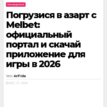
Uncategorized
Погрузися в азарт с
Melbet:
официальный
портал и скачай
приложение для
игры в 2026
Von
Arif Isla
DEZ. 27, 2025