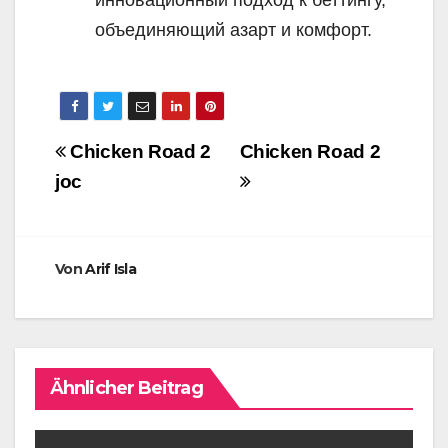
инновационный подход к беттингу,
объединяющий азарт и комфорт.
Beitragsnavigation
Chicken Road 2
Chicken Road 2
joc
Von
Arif Isla
Ähnlicher Beitrag