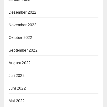
Dezember 2022
November 2022
Oktober 2022
September 2022
August 2022
Juli 2022
Juni 2022
Mai 2022