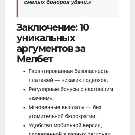
смелых доноров удачи.»
Заключение: 10
уникальных
аргументов за
Мелбет
Гарантированная безопасность
платежей — никаких подвохов.
Регулярные бонусы с настоящим
«качием».
Мгновенные выплаты — без
утомительной бюрократии.
Удобство мобильной версии,
проверенной в разных регионах