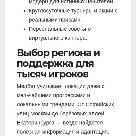
модерн для истинных ценителей.
Круглосуточные турниры и акции с
реальными призами.
Персональные советы от
виртуального каппера.
Выбор региона и
поддержка для
тысяч игроков
Мелбет учитывает локации даже с
мельчайшими прогрессами и
локальными трендами. От Софийских
улиц Москвы до берёзовых аллей
Екатеринбурга — везде найдётся
полезная информация и адаптация.