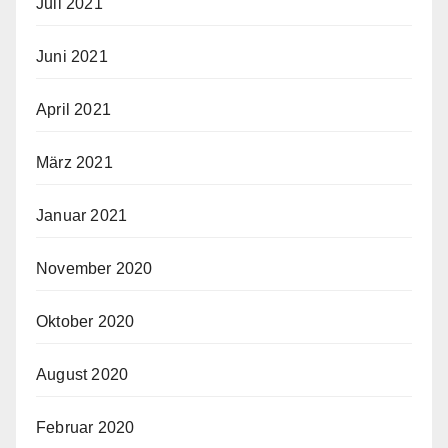
Juli 2021
Juni 2021
April 2021
März 2021
Januar 2021
November 2020
Oktober 2020
August 2020
Februar 2020