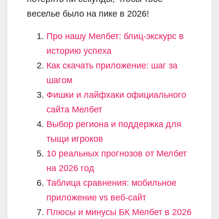
веселье было на пике в 2026!
Про нашу Мелбет: блиц-экскурс в
историю успеха
Как скачать приложение: шаг за
шагом
Фишки и лайфхаки официального
сайта Мелбет
Выбор региона и поддержка для
тыщи игроков
10 реальных прогнозов от Мелбет
на 2026 год
Таблица сравнения: мобильное
приложение vs веб-сайт
Плюсы и минусы БК Мелбет в 2026