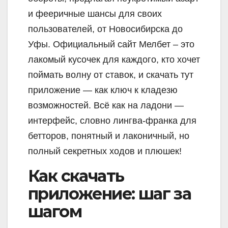
и фееричные шансы для своих
пользователей, от Новосибирска до
Уфы. Официальный сайт Мелбет – это
лакомый кусочек для каждого, кто хочет
поймать волну от ставок, и скачать тут
приложение — как ключ к кладезю
возможностей. Всё как на ладони —
интерфейс, словно лингва-франка для
бетторов, понятный и лаконичный, но
полный секретных ходов и плюшек!
Как скачать
приложение: шаг за
шагом