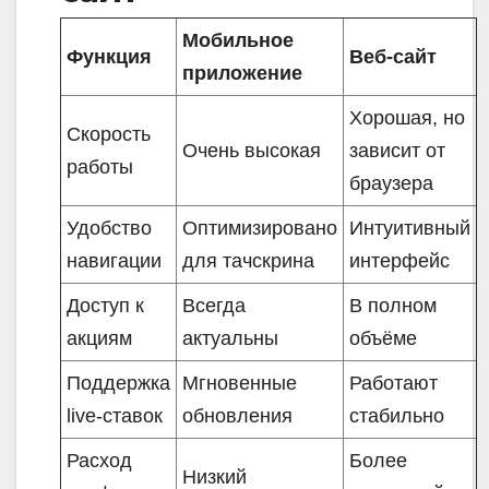
Мобильное
Функция
Веб-сайт
приложение
Хорошая, но
Скорость
Очень высокая
зависит от
работы
браузера
Удобство
Оптимизировано
Интуитивный
навигации
для тачскрина
интерфейс
Доступ к
Всегда
В полном
акциям
актуальны
объёме
Поддержка
Мгновенные
Работают
live-ставок
обновления
стабильно
Расход
Более
Низкий