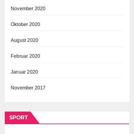
November 2020
Oktober 2020
August 2020
Februar 2020
Januar 2020
November 2017
SPORT