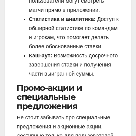
пользователи могут смотреть
матчи прямо в приложении.
Статистика и аналитика:
Доступ к
обширной статистике по командам
и игрокам, что помогает делать
более обоснованные ставки.
Кэш-аут:
Возможность досрочного
завершения ставки и получения
части выигранной суммы.
Промо-акции и
специальные
предложения
Не стоит забывать про специальные
предложения и акционные акции,
доступные только для пользователей