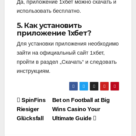
Да, приложение 1хбет можно скачать и
использовать бесплатно.
5. Как установить
приложение 1хбет?
Для установки приложения необходимо
зайти на официальный сайт 1хбет,
пройти в раздел „Скачать“ и следовать
инструкциям.
Beitragsnavigation
SpinFins
Bet on Football at Big
Riesiger
Wins Casino Your
Glücksfall
Ultimate Guide