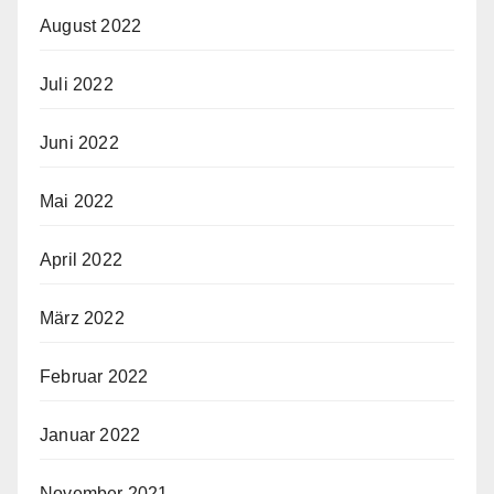
August 2022
Juli 2022
Juni 2022
Mai 2022
April 2022
März 2022
Februar 2022
Januar 2022
November 2021