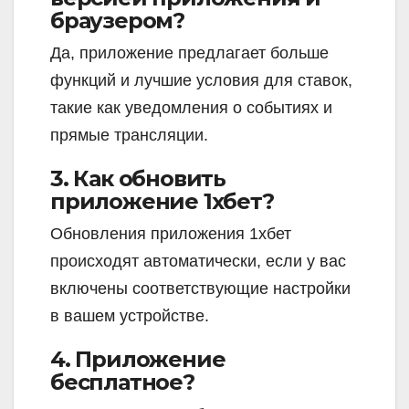
браузером?
Да, приложение предлагает больше
функций и лучшие условия для ставок,
такие как уведомления о событиях и
прямые трансляции.
3. Как обновить
приложение 1хбет?
Обновления приложения 1хбет
происходят автоматически, если у вас
включены соответствующие настройки
в вашем устройстве.
4. Приложение
бесплатное?