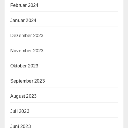
Februar 2024
Januar 2024
Dezember 2023
November 2023
Oktober 2023
September 2023
August 2023
Juli 2023
Juni 2023