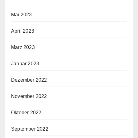
Mai 2023
April 2023
März 2023
Januar 2023
Dezember 2022
November 2022
Oktober 2022
September 2022