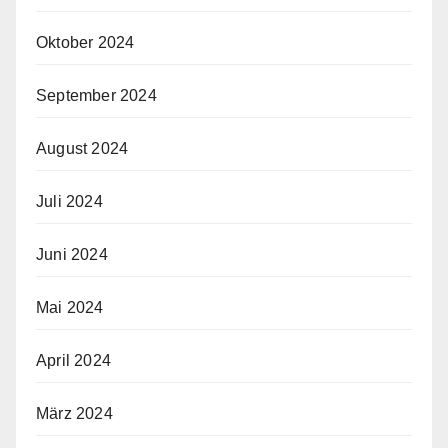
Oktober 2024
September 2024
August 2024
Juli 2024
Juni 2024
Mai 2024
April 2024
März 2024