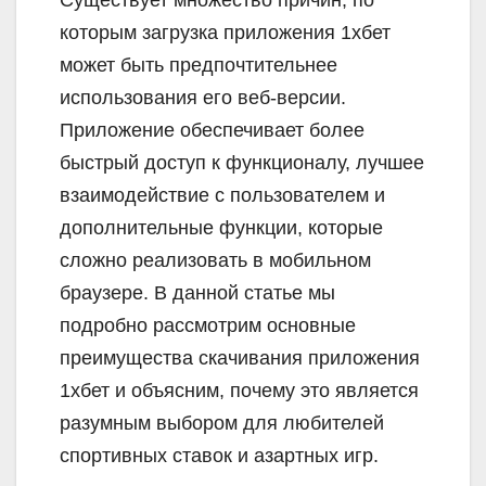
которым загрузка приложения 1хбет
может быть предпочтительнее
использования его веб-версии.
Приложение обеспечивает более
быстрый доступ к функционалу, лучшее
взаимодействие с пользователем и
дополнительные функции, которые
сложно реализовать в мобильном
браузере. В данной статье мы
подробно рассмотрим основные
преимущества скачивания приложения
1хбет и объясним, почему это является
разумным выбором для любителей
спортивных ставок и азартных игр.