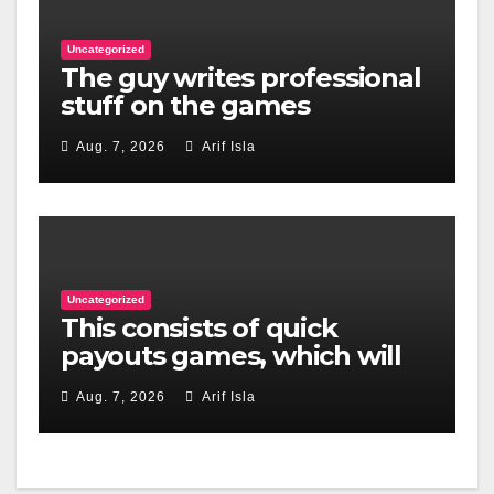
Uncategorized
The guy writes professional
stuff on the games
particularly black-jack and
Aug. 7, 2026
Arif Isla
you can poker
Uncategorized
This consists of quick
payouts games, which will
be a powerful way to boost
Aug. 7, 2026
Arif Isla
your harmony quickly