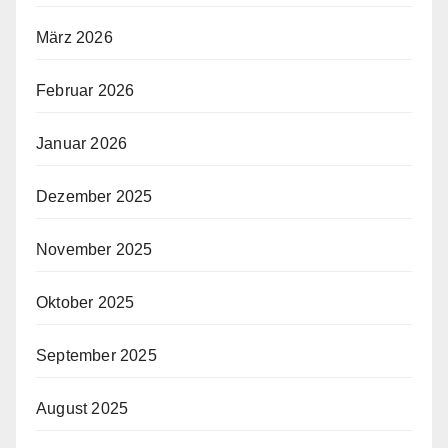
März 2026
Februar 2026
Januar 2026
Dezember 2025
November 2025
Oktober 2025
September 2025
August 2025