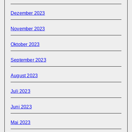
Dezember 2023
November 2023
Oktober 2023
September 2023
August 2023
Juli 2023
Juni 2023
Mai 2023