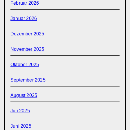
Februar 2026
Januar 2026
Dezember 2025
November 2025
Oktober 2025
September 2025
August 2025
Juli 2025
Juni 2025