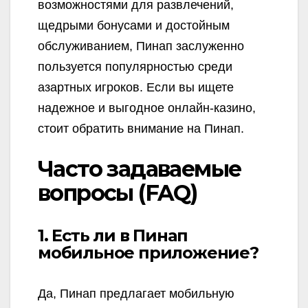
возможностями для развлечений,
щедрыми бонусами и достойным
обслуживанием, Пинап заслуженно
пользуется популярностью среди
азартных игроков. Если вы ищете
надежное и выгодное онлайн-казино,
стоит обратить внимание на Пинап.
Часто задаваемые
вопросы (FAQ)
1. Есть ли в Пинап
мобильное приложение?
Да, Пинап предлагает мобильную