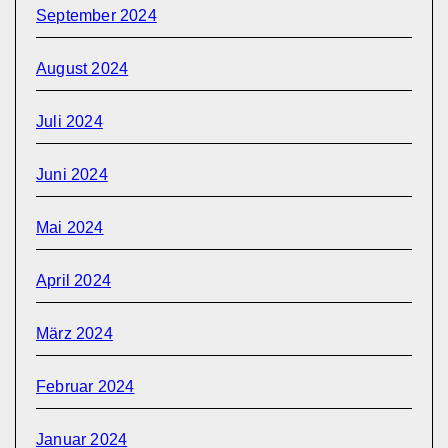
September 2024
August 2024
Juli 2024
Juni 2024
Mai 2024
April 2024
März 2024
Februar 2024
Januar 2024