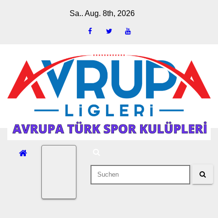
Zum
Sa.. Aug. 8th, 2026
Inhalt
springen