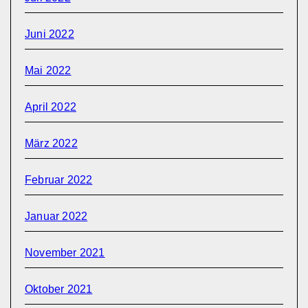
Juni 2022
Mai 2022
April 2022
März 2022
Februar 2022
Januar 2022
November 2021
Oktober 2021