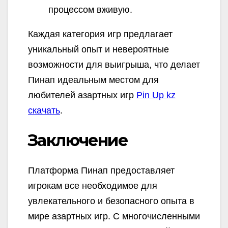
процессом вживую.
Каждая категория игр предлагает
уникальный опыт и невероятные
возможности для выигрыша, что делает
Пинап идеальным местом для
любителей азартных игр
Pin Up kz
скачать
.
Заключение
Платформа Пинап предоставляет
игрокам все необходимое для
увлекательного и безопасного опыта в
мире азартных игр. С многочисленными