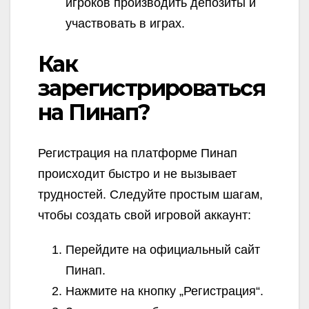
игроков производить депозиты и
участвовать в играх.
Как
зарегистрироваться
на Пинап?
Регистрация на платформе Пинап
происходит быстро и не вызывает
трудностей. Следуйте простым шагам,
чтобы создать свой игровой аккаунт:
Перейдите на официальный сайт
Пинап.
Нажмите на кнопку „Регистрация“.