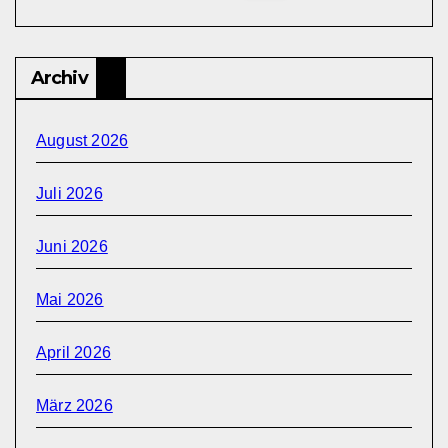
Archiv
August 2026
Juli 2026
Juni 2026
Mai 2026
April 2026
März 2026