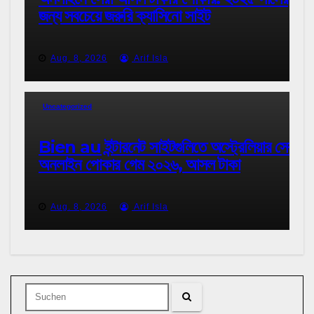
জন্য সবচেয়ে জরুরি ক্যাসিনো সাইট
Aug. 8, 2026
Arif Isla
Uncategorized
Bien au ইন্টারনেট সাইটগুলিতে অস্ট্রেলিয়ার সেরা
অনলাইন পোকার গেম ২০২৬, আসল টাকা
Aug. 8, 2026
Arif Isla