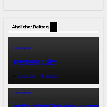
Ähnlicher Beitrag
Uncategorized
ব্ল্যাকজ্যাক তথ্য ও কৌশল
Aug. 8, 2026
Arif Isla
Uncategorized
অনলাইনে সেরা আসল টাকার পোকার: ২০২৫ সালের