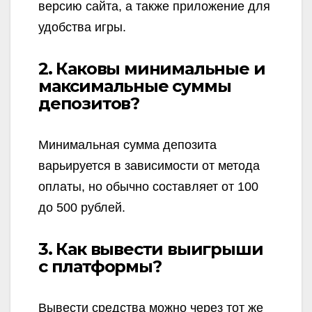
версию сайта, а также приложение для
удобства игры.
2. Каковы минимальные и
максимальные суммы
депозитов?
Минимальная сумма депозита
варьируется в зависимости от метода
оплаты, но обычно составляет от 100
до 500 рублей.
3. Как вывести выигрыши
с платформы?
Вывести средства можно через тот же