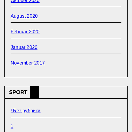
Oktober 2020
August 2020
Februar 2020
Januar 2020
November 2017
SPORT
! Без рубрики
1