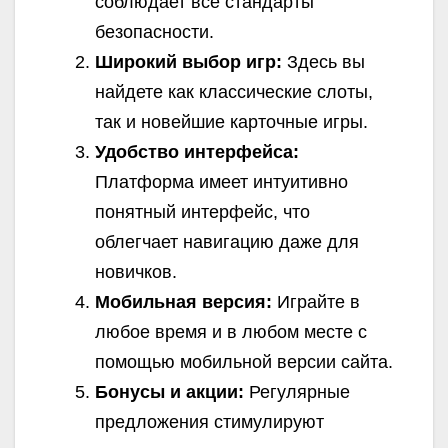
соблюдает все стандарты
безопасности.
Широкий выбор игр:
Здесь вы
найдете как классические слоты,
так и новейшие карточные игры.
Удобство интерфейса:
Платформа имеет интуитивно
понятный интерфейс, что
облегчает навигацию даже для
новичков.
Мобильная версия:
Играйте в
любое время и в любом месте с
помощью мобильной версии сайта.
Бонусы и акции:
Регулярные
предложения стимулируют