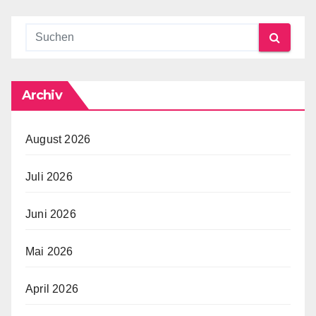
Archiv
August 2026
Juli 2026
Juni 2026
Mai 2026
April 2026