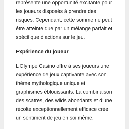
représente une opportunité excitante pour
les joueurs disposés à prendre des
risques. Cependant, cette somme ne peut
être atteinte que par un mélange parfait et
spécifique d’actions sur le jeu.
Expérience du joueur
L’Olympe Casino offre à ses joueurs une
expérience de jeux captivante avec son
thème mythologique unique et
graphismes éblouissants. La combinaison
des scatres, des wilds abondants et d’une
récolte exceptionnellement efficace crée
un sentiment de jeu en soi même.