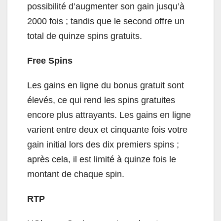
possibilité d’augmenter son gain jusqu’à
2000 fois ; tandis que le second offre un
total de quinze spins gratuits.
Free Spins
Les gains en ligne du bonus gratuit sont
élevés, ce qui rend les spins gratuites
encore plus attrayants. Les gains en ligne
varient entre deux et cinquante fois votre
gain initial lors des dix premiers spins ;
après cela, il est limité à quinze fois le
montant de chaque spin.
RTP