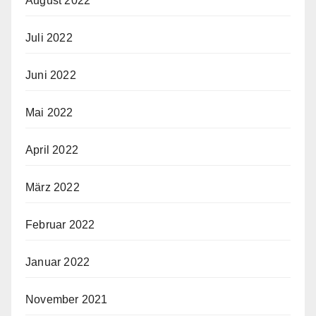
August 2022
Juli 2022
Juni 2022
Mai 2022
April 2022
März 2022
Februar 2022
Januar 2022
November 2021