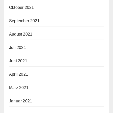
Oktober 2021
September 2021
August 2021
Juli 2021
Juni 2021
April 2021
März 2021
Januar 2021