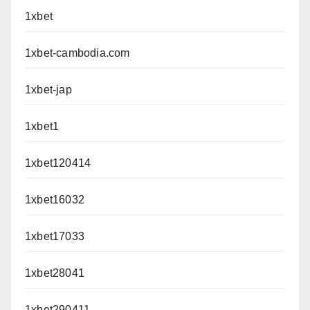
1xbet
1xbet-cambodia.com
1xbet-jap
1xbet1
1xbet120414
1xbet16032
1xbet17033
1xbet28041
1xbet290411