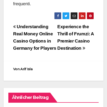
frequenti.
Beitragsnavigation
Understanding
Experience the
Real Money Online
Thrill of Frumzi: A
Casino Options in
Premier Casino
Germany for Players
Destination
Von
Arif Isla
Ähnlicher Beitrag