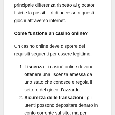
principale differenza rispetto ai giocatori
fisici è la possibilità di accesso a questi
giochi attraverso internet.
Come funziona un casino online?
Un casino online deve disporre dei
requisiti seguenti per essere legittimo:
Liscenza
: i casinò online devono
ottenere una liscenza emessa da
uno stato che conosce e regola il
settore del gioco d’azzardo.
Sicurezza delle transazioni
: gli
utenti possono depositare denaro in
conto corrente sul sito, ma per