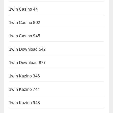
1win Casino 44
1win Casino 802
1win Casino 945
1win Download 542
1win Download 877
1win Kazino 346
1win Kazino 744
1win Kazino 948