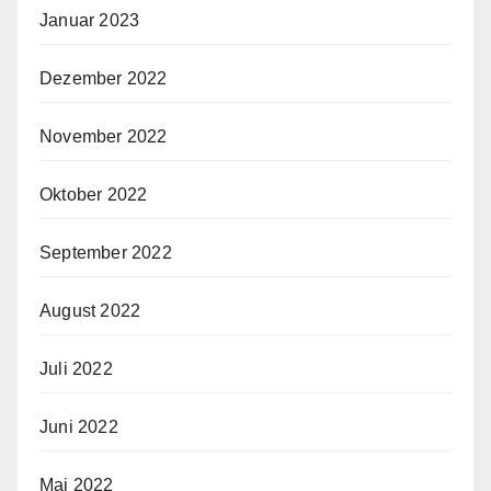
Januar 2023
Dezember 2022
November 2022
Oktober 2022
September 2022
August 2022
Juli 2022
Juni 2022
Mai 2022