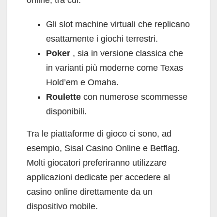
online, tra cui:
Gli slot machine virtuali che replicano
esattamente i giochi terrestri.
Poker
, sia in versione classica che
in varianti più moderne come Texas
Hold’em e Omaha.
Roulette
con numerose scommesse
disponibili.
Tra le piattaforme di gioco ci sono, ad
esempio, Sisal Casino Online e Betflag.
Molti giocatori preferiranno utilizzare
applicazioni dedicate per accedere al
casino online direttamente da un
dispositivo mobile.