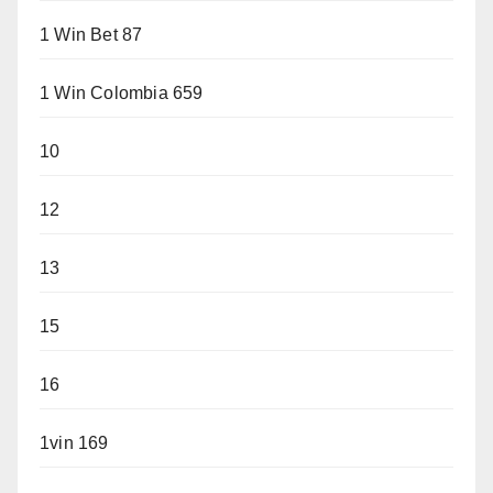
1 Win Bet 87
1 Win Colombia 659
10
12
13
15
16
1vin 169