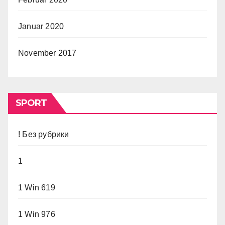
Januar 2020
November 2017
SPORT
! Без рубрики
1
1 Win 619
1 Win 976