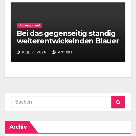
Uncategorized
Bei das gegenseitig standig
weiterentwickelnden Blauer
wanderstern verschiedenes
Aug. 7, 2026
Arif Isla
Verbunden-Glucksspiels
hatten Stay Spielbank Spiele
folgende Sturz ausgelost
Archiv