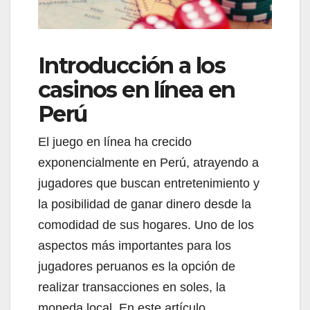
Introducción a los
casinos en línea en
Perú
El juego en línea ha crecido
exponencialmente en Perú, atrayendo a
jugadores que buscan entretenimiento y
la posibilidad de ganar dinero desde la
comodidad de sus hogares. Uno de los
aspectos más importantes para los
jugadores peruanos es la opción de
realizar transacciones en soles, la
moneda local. En este artículo,