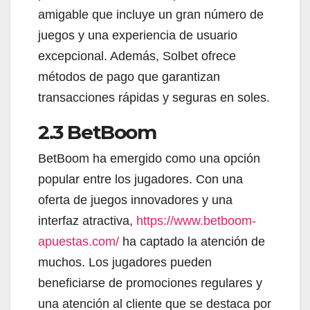
amigable que incluye un gran número de
juegos y una experiencia de usuario
excepcional. Además, Solbet ofrece
métodos de pago que garantizan
transacciones rápidas y seguras en soles.
2.3 BetBoom
BetBoom ha emergido como una opción
popular entre los jugadores. Con una
oferta de juegos innovadores y una
interfaz atractiva,
https://www.betboom-
apuestas.com/
ha captado la atención de
muchos. Los jugadores pueden
beneficiarse de promociones regulares y
una atención al cliente que se destaca por