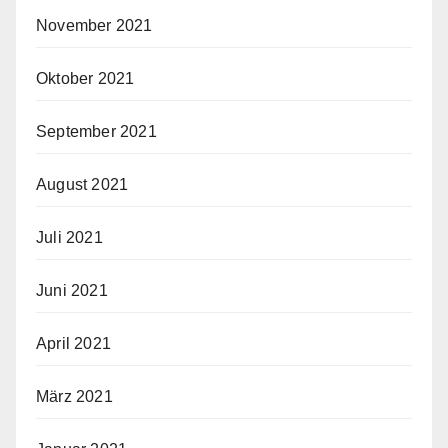
November 2021
Oktober 2021
September 2021
August 2021
Juli 2021
Juni 2021
April 2021
März 2021