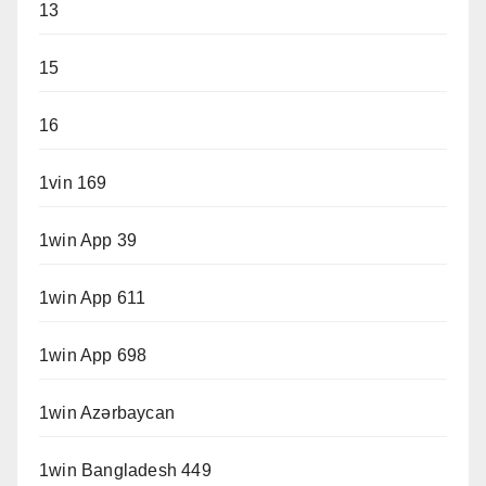
13
15
16
1vin 169
1win App 39
1win App 611
1win App 698
1win Azərbaycan
1win Bangladesh 449