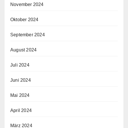
November 2024
Oktober 2024
September 2024
August 2024
Juli 2024
Juni 2024
Mai 2024
April 2024
März 2024