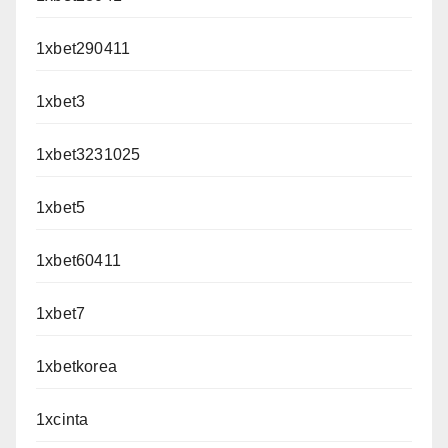
1xbet290411
1xbet3
1xbet3231025
1xbet5
1xbet60411
1xbet7
1xbetkorea
1xcinta