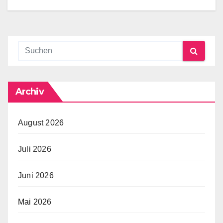
Archiv
August 2026
Juli 2026
Juni 2026
Mai 2026