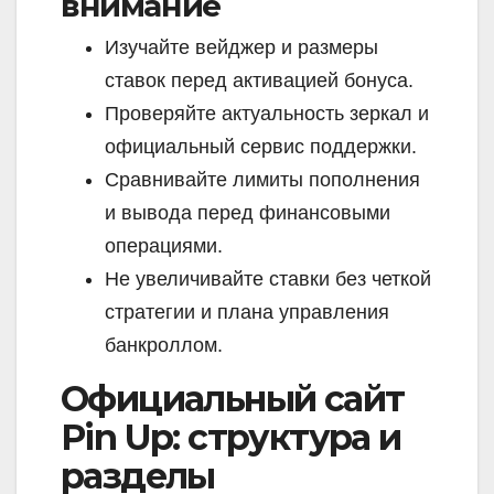
внимание
Изучайте вейджер и размеры
ставок перед активацией бонуса.
Проверяйте актуальность зеркал и
официальный сервис поддержки.
Сравнивайте лимиты пополнения
и вывода перед финансовыми
операциями.
Не увеличивайте ставки без четкой
стратегии и плана управления
банкроллом.
Официальный сайт
Pin Up: структура и
разделы