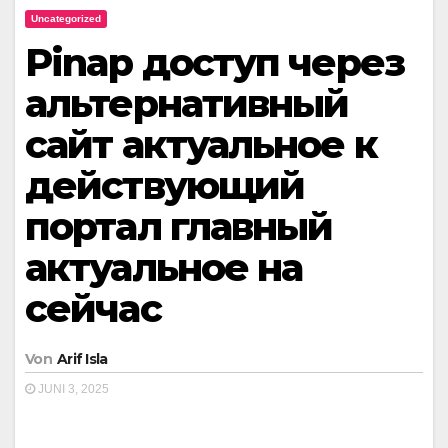
Uncategorized
Pinap доступ через
альтернативный
сайт актуальное к
действующий
портал главный
актуальное на
сейчас
Von
Arif Isla
JUNI 3, 2025