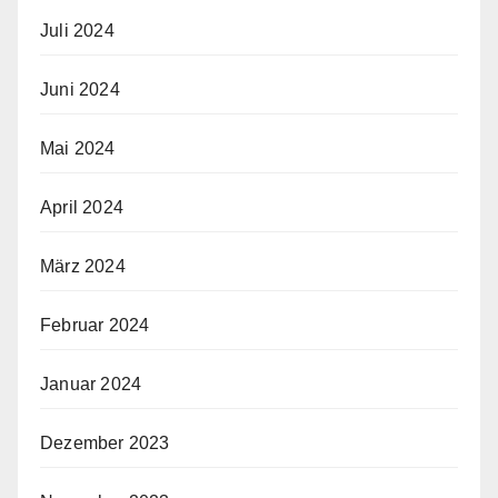
Juli 2024
Juni 2024
Mai 2024
April 2024
März 2024
Februar 2024
Januar 2024
Dezember 2023