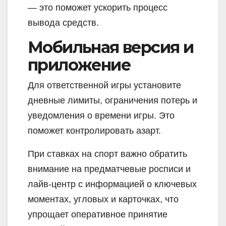
— это поможет ускорить процесс
вывода средств.
Мобильная версия и
приложение
Для ответственной игры установите
дневные лимиты, ограничения потерь и
уведомления о времени игры. Это
поможет контролировать азарт.
При ставках на спорт важно обратить
внимание на предматчевые росписи и
лайв-центр с информацией о ключевых
моментах, угловых и карточках, что
упрощает оперативное принятие