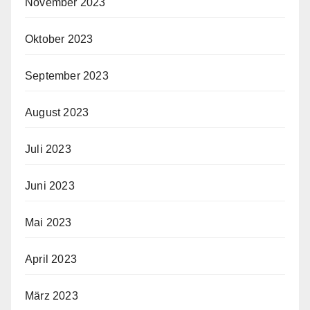
November 2023
Oktober 2023
September 2023
August 2023
Juli 2023
Juni 2023
Mai 2023
April 2023
März 2023