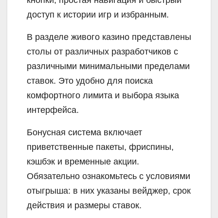
кнопки, простая навигация и быстрый
доступ к истории игр и избранным.
В разделе живого казино представлены
столы от различных разработчиков с
различными минимальными пределами
ставок. Это удобно для поиска
комфортного лимита и выбора языка
интерфейса.
Бонусная система включает
приветственные пакеты, фриспины,
кэшбэк и временные акции.
Обязательно ознакомьтесь с условиями
отыгрыша: в них указаны вейджер, срок
действия и размеры ставок.