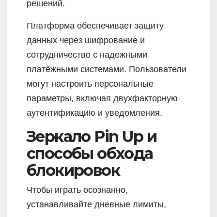
решений.
Платформа обеспечивает защиту
данных через шифрование и
сотрудничество с надежными
платёжными системами. Пользователи
могут настроить персональные
параметры, включая двухфакторную
аутентификацию и уведомления.
Зеркало Pin Up и
способы обхода
блокировок
Чтобы играть осознанно,
устанавливайте дневные лимиты,